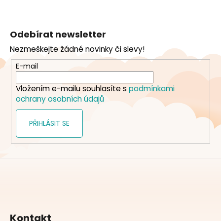
Z
á
Odebírat newsletter
p
Nezmeškejte žádné novinky či slevy!
a
t
E-mail
í
Vložením e-mailu souhlasíte s
podmínkami
ochrany osobních údajů
PŘIHLÁSIT SE
Kontakt