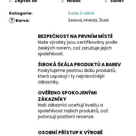
Zeptat se
Hlídat
Sdílet
Kategorie
:
Sada 3-dílná
?
Zelená, Hnědá, Žlutá
Barva
:
BEZPEČNOST NA PRVNÍM MÍSTĚ
Naše výrobky jsou certifikovány podle
českých norem, což zaručuje jejich
spolehlivost.
ŠIROKÁ ŠKÁLA PRODUKTŮ A BAREV
Poskytujeme pestrou škálu produktů,
která uspokojí i ty nejnáročnější
zákazníky.
OVĚŘENO SPOKOJENÝMI
ZÁKAZNÍKY
Naši zákazníci oceňují kvalitu a
spolehlivost našich produktů, což
potvrzují pozitivní recenze.
OSOBNÍ PŘÍSTUP K VÝROBĚ