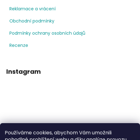
Reklamace a vrácení
Obchodní podmínky
Podmínky ochrany osobních údajů
Recenze
Instagram
Používáme cookies, abychom Vám umožnili
Sledovat na Instagramu
pohodlné prohlížení webu a díky analýze provozu