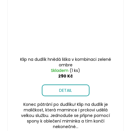
Klip na dudlík hnědá liška v kombinaci zelené
ombre
Skladem
(1 ks)
290 Kč
DETAIL
Konec pátrání po dudlíku! Klip na dudlík je
maličkost, která mamince i prckovi udělá
velkou službu. Jednoduše se připne pomocí
spony k oblečení miminka a tím končí
nekonečné...