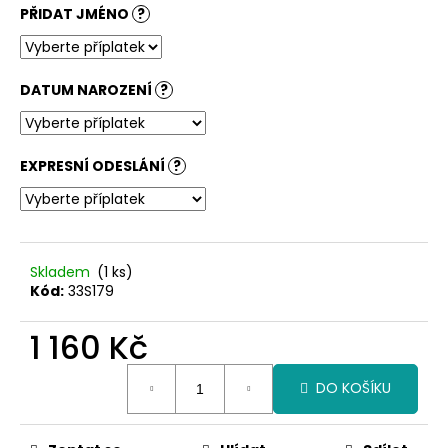
č
PŘIDAT JMÉNO
?
u
j
e
m
DATUM NAROZENÍ
?
e
EXPRESNÍ ODESLÁNÍ
?
Skladem
(1 ks)
Kód:
33S179
1 160 Kč
Měrná
DO KOŠÍKU
cena: