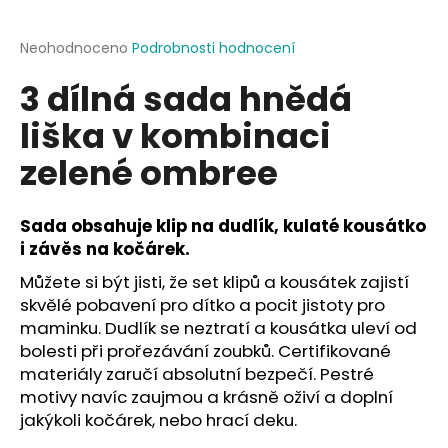
a
j
Průměrné
Neohodnoceno
Podrobnosti hodnocení
hodnocení
í
3 dílná sada hnědá
produktu
t
je
liška v kombinaci
?
0,0
z
zelené ombree
5
hvězdiček.
Sada obsahuje klip na dudlík, kulaté kousátko
HLEDAT
i závěs na kočárek.
Můžete si být jisti, že set klipů a kousátek zajistí
skvělé pobavení pro dítko a pocit jistoty pro
D
maminku. Dudlík se neztratí a kousátka uleví od
o
bolesti při prořezávání zoubků. Certifikované
p
materiály zaručí absolutní bezpečí. Pestré
o
motivy navíc zaujmou a krásně oživí a doplní
r
jakýkoli kočárek, nebo hrací deku.
u