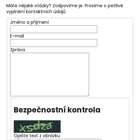
č
Máte nějaké otázky? Zodpovíme je. Prosíme o pečlivé
u
vyplnění kontaktních údajů.
j
e
Jméno a příjmení
m
e
E-mail
Zpráva
Bezpečnostní kontrola
Opište text z obrázku