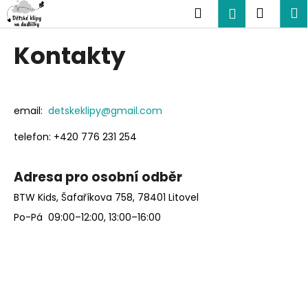
K
Přejít
Hledat
Nákup
M
Přihlášení
na
o
obsah
Zpět
Zpět
košík
š
Kontakty
í
C
k
o
p
email:
detskeklipy@gmail.com
o
telefon: +420 776 231 254
t
ř
Adresa pro osobní odběr
e
b
BTW Kids, Šafaříkova 758, 78401 Litovel
u
Po-Pá 09:00–12:00, 13:00–16:00
j
e
t
e
n