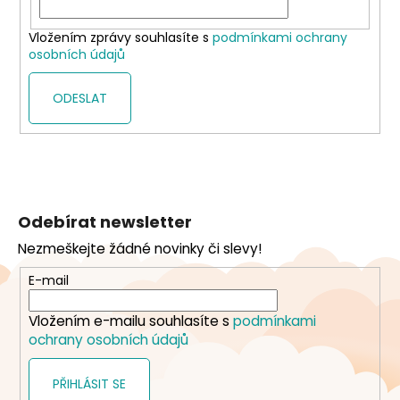
Vložením zprávy souhlasíte s
podmínkami ochrany
osobních údajů
ODESLAT
Z
á
Odebírat newsletter
p
Nezmeškejte žádné novinky či slevy!
a
t
E-mail
í
Vložením e-mailu souhlasíte s
podmínkami
ochrany osobních údajů
PŘIHLÁSIT SE