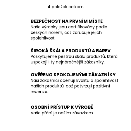
4
položek celkem
O
v
BEZPEČNOST NA PRVNÍM MÍSTĚ
l
Naše výrobky jsou certifikovány podle
á
českých norem, což zaručuje jejich
d
spolehlivost.
a
c
ŠIROKÁ ŠKÁLA PRODUKTŮ A BAREV
í
Poskytujeme pestrou škálu produktů, která
p
uspokojí i ty nejnáročnější zákazníky.
r
v
OVĚŘENO SPOKOJENÝMI ZÁKAZNÍKY
k
Naši zákazníci oceňují kvalitu a spolehlivost
y
našich produktů, což potvrzují pozitivní
recenze.
v
ý
p
OSOBNÍ PŘÍSTUP K VÝROBĚ
i
Vaše přání je naším závazkem.
s
u
Z