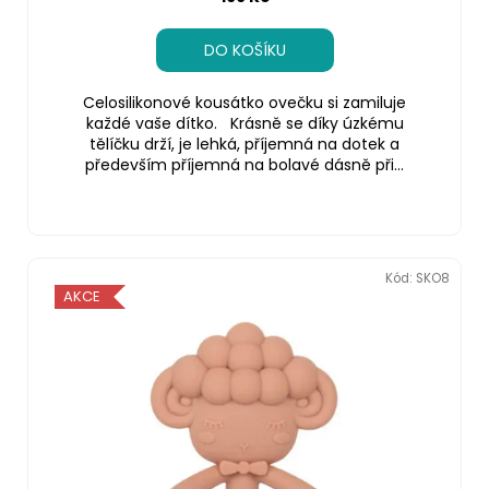
č
u
j
DO KOŠÍKU
e
m
Celosilikonové kousátko ovečku si zamiluje
e
každé vaše dítko. Krásně se díky úzkému
tělíčku drží, je lehká, příjemná na dotek a
především příjemná na bolavé dásně při...
Kód:
SKO8
AKCE