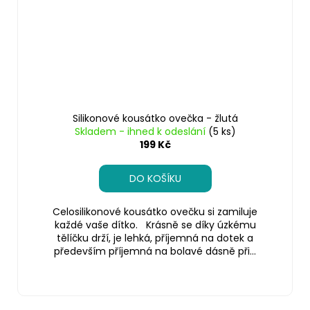
Silikonové kousátko ovečka - žlutá
Skladem - ihned k odeslání
(5 ks)
199 Kč
DO KOŠÍKU
Celosilikonové kousátko ovečku si zamiluje
každé vaše dítko. Krásně se díky úzkému
tělíčku drží, je lehká, příjemná na dotek a
především příjemná na bolavé dásně při...