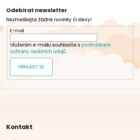
á
Odebírat newsletter
p
Nezmeškejte žádné novinky či slevy!
a
t
E-mail
í
Vložením e-mailu souhlasíte s
podmínkami
ochrany osobních údajů
PŘIHLÁSIT SE
Kontakt