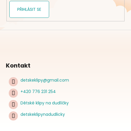
PŘIHLÁSIT SE
Kontakt
detskeklipy
@
gmail.com
+420 776 231 254
Dětské klipy na dudlíčky
detskeklipynadudlicky