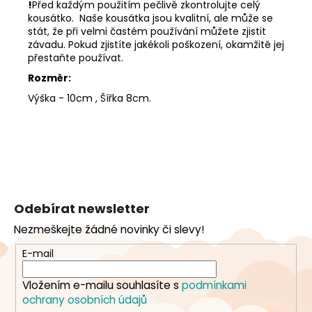
!
Před každým použitím pečlivě zkontrolujte celý
kousátko. Naše kousátka jsou kvalitní, ale může se
stát, že při velmi častém používání můžete zjistit
závadu. Pokud zjistíte jakékoli poškození, okamžitě jej
přestaňte používat.
Rozměr:
Výška - 10cm , Šířka 8cm.
Z
á
Odebírat newsletter
p
Nezmeškejte žádné novinky či slevy!
a
t
E-mail
í
Vložením e-mailu souhlasíte s
podmínkami
ochrany osobních údajů