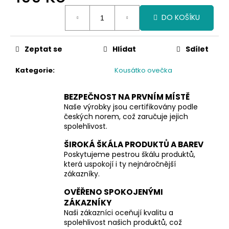
č
Měrná
u
DO KOŠÍKU
cena:
j
e
m
Zeptat se
Hlídat
Sdílet
e
Kategorie
:
Kousátko ovečka
BEZPEČNOST NA PRVNÍM MÍSTĚ
Naše výrobky jsou certifikovány podle
českých norem, což zaručuje jejich
spolehlivost.
ŠIROKÁ ŠKÁLA PRODUKTŮ A BAREV
Poskytujeme pestrou škálu produktů,
která uspokojí i ty nejnáročnější
zákazníky.
OVĚŘENO SPOKOJENÝMI
ZÁKAZNÍKY
Naši zákazníci oceňují kvalitu a
spolehlivost našich produktů, což