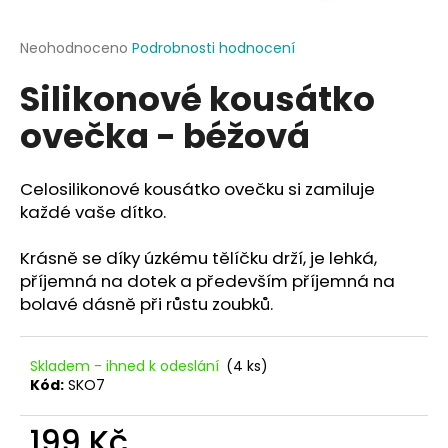
a
j
Průměrné
Neohodnoceno
Podrobnosti hodnocení
hodnocení
í
Silikonové kousátko
produktu
t
je
ovečka - béžová
?
0,0
z
5
hvězdiček.
Celosilikonové kousátko ovečku si zamiluje
každé vaše dítko.
HLEDAT
Krásně se díky úzkému tělíčku drží, je lehká,
příjemná na dotek a především příjemná na
bolavé dásně při růstu zoubků.
D
o
p
Skladem - ihned k odeslání
(4 ks)
o
Kód:
SKO7
r
u
199 Kč