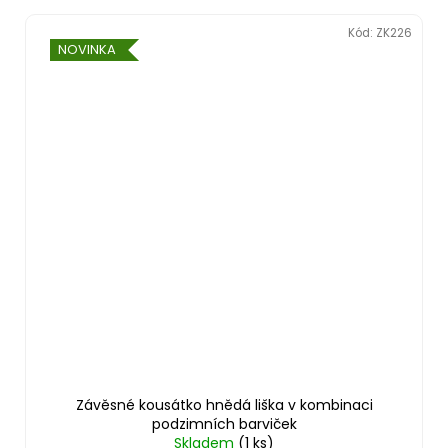
Kód:
ZK226
NOVINKA
Závěsné kousátko hnědá liška v kombinaci
podzimních barviček
Skladem
(1 ks)