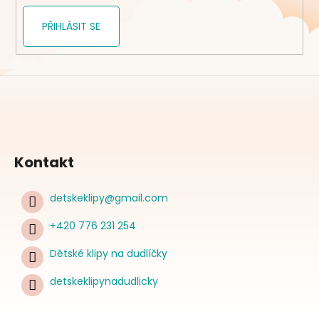
PŘIHLÁSIT SE
Kontakt
detskeklipy
@
gmail.com
+420 776 231 254
Dětské klipy na dudlíčky
detskeklipynadudlicky