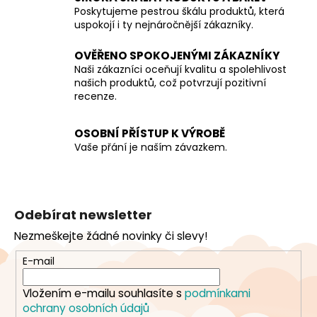
v
Poskytujeme pestrou škálu produktů, která
k
uspokojí i ty nejnáročnější zákazníky.
y
v
OVĚŘENO SPOKOJENÝMI ZÁKAZNÍKY
Naši zákazníci oceňují kvalitu a spolehlivost
ý
našich produktů, což potvrzují pozitivní
p
recenze.
i
s
u
OSOBNÍ PŘÍSTUP K VÝROBĚ
Vaše přání je naším závazkem.
Z
á
Odebírat newsletter
p
Nezmeškejte žádné novinky či slevy!
a
t
E-mail
í
Vložením e-mailu souhlasíte s
podmínkami
ochrany osobních údajů