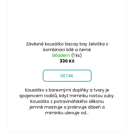
Závěsné kousátko biscay bay želvička v
kombinaci bílé a černé
Skladem
(1 ks)
330 Kč
DETAIL
Kousátko s barevnými doplňky a tvary je
spojencem rodičů, když miminku rostou zuby.
Kousátko z potravinářského silikonu
jemně masíruje a prokrvuje dáseň a
miminku ulevuje od...