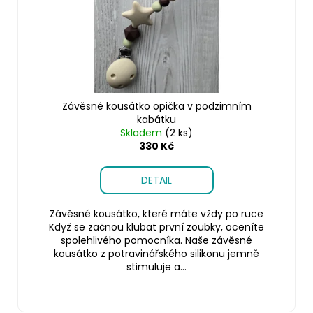
u
č
k
u
j
t
e
ů
m
e
Závěsné kousátko opička v podzimním
kabátku
Skladem
(2 ks)
330 Kč
DETAIL
Závěsné kousátko, které máte vždy po ruce
Když se začnou klubat první zoubky, oceníte
spolehlivého pomocníka. Naše závěsné
kousátko z potravinářského silikonu jemně
stimuluje a...