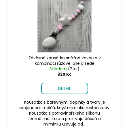
Závěsné kousátko sněžná veverka v
kombinaci řůžové, bílé a šedé
Skladem
(2 ks)
330 Kč
DETAIL
Kousátko s barevnými doplňky a tvary je
spojencem rodičů, když miminku rostou zuby.
Kousátko z potravinářského silikonu
jemně masíruje a prokrvuje dáseň a
miminku ulevuje od...