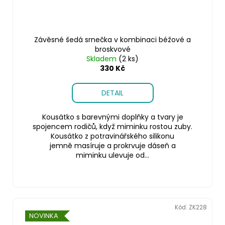
Závěsné šedá srnečka v kombinaci béžové a
broskvové
Skladem
(2 ks)
330 Kč
DETAIL
Kousátko s barevnými doplňky a tvary je
spojencem rodičů, když miminku rostou zuby.
Kousátko z potravinářského silikonu
jemně masíruje a prokrvuje dáseň a
miminku ulevuje od...
Kód:
ZK228
NOVINKA