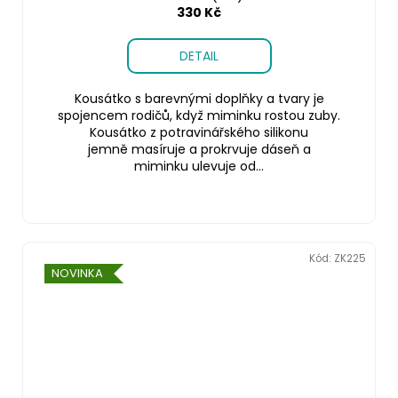
330 Kč
DETAIL
Kousátko s barevnými doplňky a tvary je
spojencem rodičů, když miminku rostou zuby.
Kousátko z potravinářského silikonu
jemně masíruje a prokrvuje dáseň a
miminku ulevuje od...
Kód:
ZK225
NOVINKA