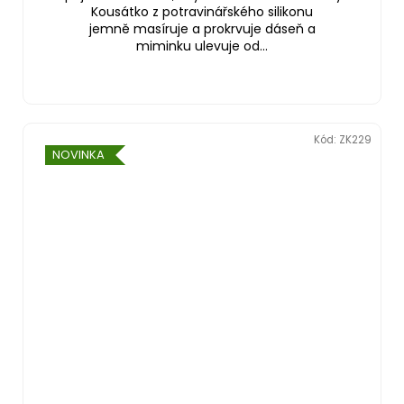
Kousátko z potravinářského silikonu
jemně masíruje a prokrvuje dáseň a
miminku ulevuje od...
Kód:
ZK229
NOVINKA