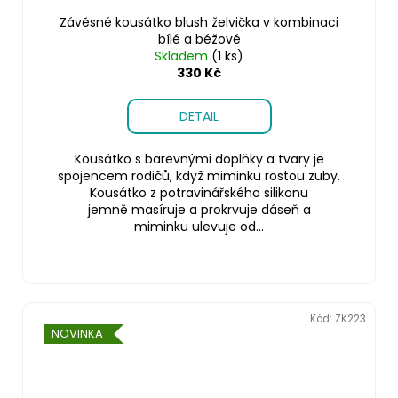
Závěsné kousátko blush želvička v kombinaci
bílé a béžové
Skladem
(1 ks)
330 Kč
DETAIL
Kousátko s barevnými doplňky a tvary je
spojencem rodičů, když miminku rostou zuby.
Kousátko z potravinářského silikonu
jemně masíruje a prokrvuje dáseň a
miminku ulevuje od...
Kód:
ZK223
NOVINKA