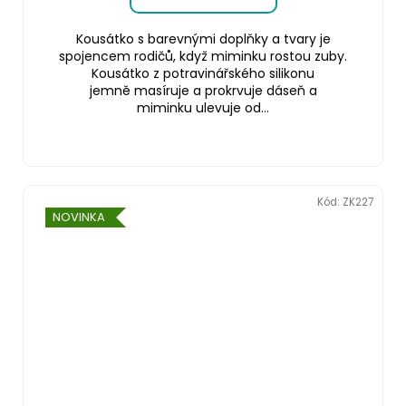
Kousátko s barevnými doplňky a tvary je
spojencem rodičů, když miminku rostou zuby.
Kousátko z potravinářského silikonu
jemně masíruje a prokrvuje dáseň a
miminku ulevuje od...
Kód:
ZK227
NOVINKA