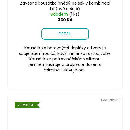
Závěsné kousátko hnědý pejsek v kombinaci
béžové a šedé
Skladem
(1 ks)
330 Kč
DETAIL
Kousátko s barevnými doplňky a tvary je
spojencem rodičů, když miminku rostou zuby.
Kousátko z potravinářského silikonu
jemně masíruje a prokrvuje dáseň a
miminku ulevuje od...
Kód:
ZK230
NOVINKA