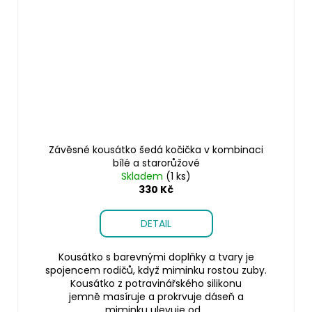
Závěsné kousátko šedá kočička v kombinaci
bílé a starorůžové
Skladem
(1 ks)
330 Kč
DETAIL
Kousátko s barevnými doplňky a tvary je
spojencem rodičů, když miminku rostou zuby.
Kousátko z potravinářského silikonu
jemně masíruje a prokrvuje dáseň a
miminku ulevuje od...