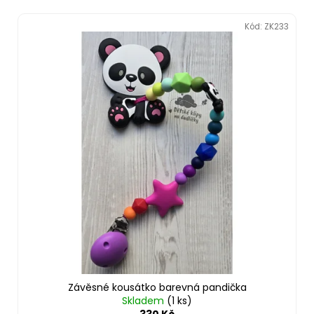
Kód:
ZK233
Závěsné kousátko barevná pandička
Skladem
(1 ks)
330 Kč