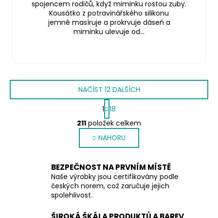
spojencem rodičů, když miminku rostou zuby.
Kousátko z potravinářského silikonu
jemně masíruje a prokrvuje dáseň a
miminku ulevuje od...
NAČÍST 12 DALŠÍCH
S
1
18
t
O
r
211
položek celkem
v
á
NAHORU
l
n
k
á
o
d
BEZPEČNOST NA PRVNÍM MÍSTĚ
v
a
á
Naše výrobky jsou certifikovány podle
c
n
českých norem, což zaručuje jejich
í
í
spolehlivost.
p
r
ŠIROKÁ ŠKÁLA PRODUKTŮ A BAREV