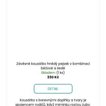
Závěsné kousátko hnědý pejsek v kombinaci
béžové a šedé
Skladem
(1 ks)
330 Kč
DETAIL
Kousátko s barevnými doplňky a tvary je
spojencem rodičů, když miminku rostou zuby.