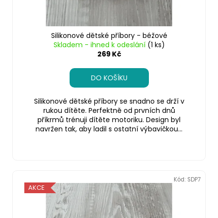
ů
č
u
j
e
Silikonové dětské příbory - béžové
m
Skladem - ihned k odeslání
(1 ks)
e
269 Kč
DO KOŠÍKU
Silikonové dětské příbory se snadno se drží v
rukou dítěte. Perfektně od prvních dnů
příkrmů trénuji dítěte motoriku. Design byl
navržen tak, aby ladil s ostatní výbavičkou...
Kód:
SDP7
AKCE