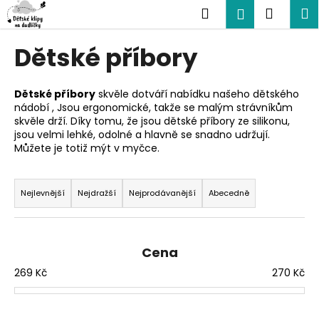
K
Přejít
Hledat
Nákup
M
Přihlášení
na
o
obsah
Zpět
Zpět
košík
š
Dětské příbory
í
C
k
o
Dětské příbory
skvěle dotváří nabídku našeho dětského
nádobí , Jsou ergonomické, takže se malým strávníkům
p
skvěle drží. Díky tomu, že jsou dětské příbory ze silikonu,
o
jsou velmi lehké, odolné a hlavně se snadno udržují.
t
Můžete je totiž mýt v myčce.
ř
Ř
e
a
Nejlevnější
Nejdražší
Nejprodávanější
Abecedně
b
z
u
e
j
n
Cena
e
í
269
Kč
270
Kč
t
p
e
r
n