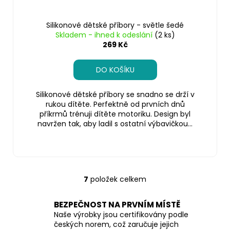
Silikonové dětské příbory - světle šedé
Skladem - ihned k odeslání
(2 ks)
269 Kč
DO KOŠÍKU
Silikonové dětské příbory se snadno se drží v
rukou dítěte. Perfektně od prvních dnů
příkrmů trénuji dítěte motoriku. Design byl
navržen tak, aby ladil s ostatní výbavičkou...
7
položek celkem
O
v
BEZPEČNOST NA PRVNÍM MÍSTĚ
l
Naše výrobky jsou certifikovány podle
á
českých norem, což zaručuje jejich
d