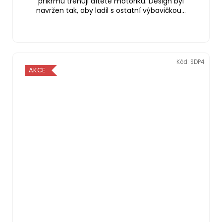
příkrmů trénuji dítěte motoriku. Design byl
navržen tak, aby ladil s ostatní výbavičkou...
Kód:
SDP4
AKCE