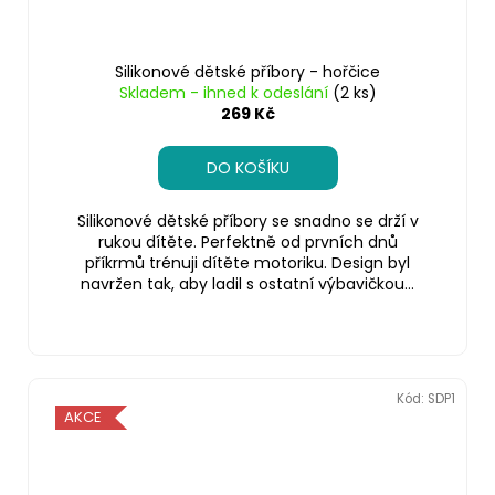
Silikonové dětské příbory - hořčice
Skladem - ihned k odeslání
(2 ks)
269 Kč
DO KOŠÍKU
Silikonové dětské příbory se snadno se drží v
rukou dítěte. Perfektně od prvních dnů
příkrmů trénuji dítěte motoriku. Design byl
navržen tak, aby ladil s ostatní výbavičkou...
Kód:
SDP1
AKCE