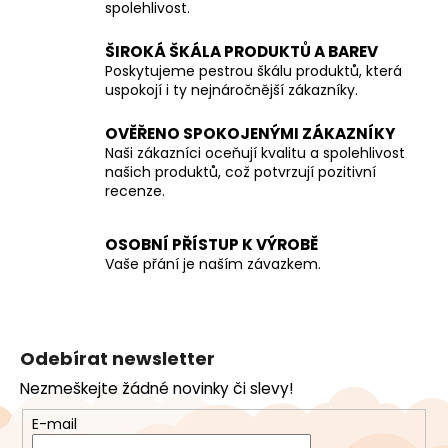
spolehlivost.
a
c
ŠIROKÁ ŠKÁLA PRODUKTŮ A BAREV
í
Poskytujeme pestrou škálu produktů, která
p
uspokojí i ty nejnáročnější zákazníky.
r
v
OVĚŘENO SPOKOJENÝMI ZÁKAZNÍKY
k
Naši zákazníci oceňují kvalitu a spolehlivost
y
našich produktů, což potvrzují pozitivní
recenze.
v
ý
p
OSOBNÍ PŘÍSTUP K VÝROBĚ
i
Vaše přání je naším závazkem.
s
u
Z
á
Odebírat newsletter
p
Nezmeškejte žádné novinky či slevy!
a
t
E-mail