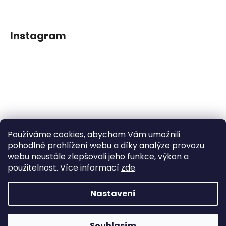
Instagram
Používáme cookies, abychom Vám umožnili
Sledovat na Instagramu
pohodlné prohlížení webu a díky analýze provozu
webu neustále zlepšovali jeho funkce, výkon a
použitelnost. Více informací
zde
.
Facebook
Nastavení
Vytvořil Shoptet
Souhlasím