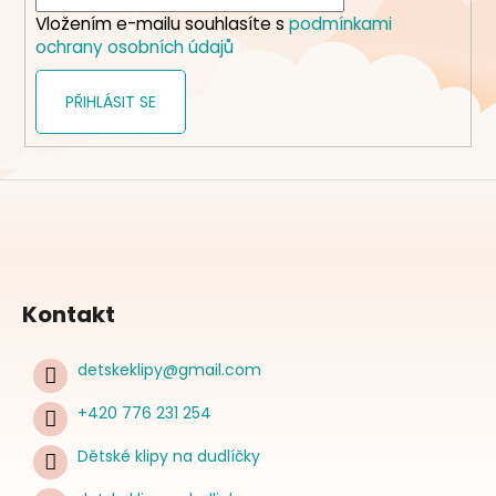
í
Vložením e-mailu souhlasíte s
podmínkami
ochrany osobních údajů
PŘIHLÁSIT SE
Kontakt
detskeklipy
@
gmail.com
+420 776 231 254
Dětské klipy na dudlíčky