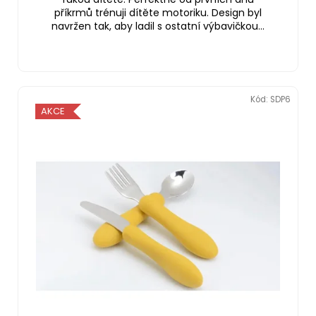
příkrmů trénuji dítěte motoriku. Design byl
navržen tak, aby ladil s ostatní výbavičkou...
Kód:
SDP6
AKCE