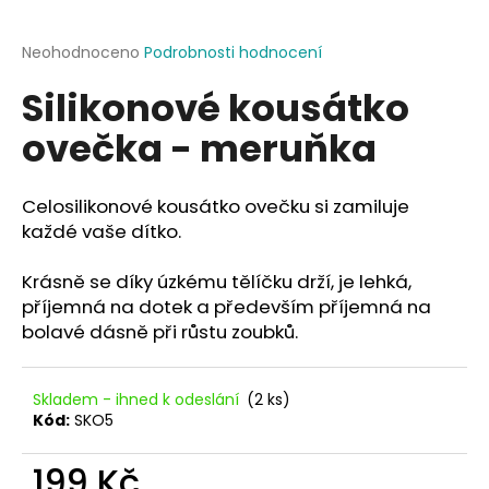
a
j
Průměrné
Neohodnoceno
Podrobnosti hodnocení
hodnocení
í
Silikonové kousátko
produktu
t
je
ovečka - meruňka
?
0,0
z
5
hvězdiček.
Celosilikonové kousátko ovečku si zamiluje
každé vaše dítko.
HLEDAT
Krásně se díky úzkému tělíčku drží, je lehká,
příjemná na dotek a především příjemná na
bolavé dásně při růstu zoubků.
D
o
p
Skladem - ihned k odeslání
(2 ks)
o
Kód:
SKO5
r
u
199 Kč