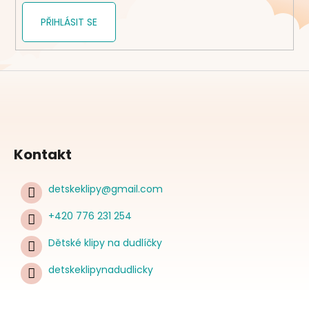
PŘIHLÁSIT SE
Kontakt
detskeklipy
@
gmail.com
+420 776 231 254
Dětské klipy na dudlíčky
detskeklipynadudlicky