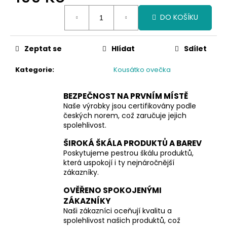
č
Měrná
u
DO KOŠÍKU
cena:
j
e
m
Zeptat se
Hlídat
Sdílet
e
Kategorie
:
Kousátko ovečka
BEZPEČNOST NA PRVNÍM MÍSTĚ
Naše výrobky jsou certifikovány podle
českých norem, což zaručuje jejich
spolehlivost.
ŠIROKÁ ŠKÁLA PRODUKTŮ A BAREV
Poskytujeme pestrou škálu produktů,
která uspokojí i ty nejnáročnější
zákazníky.
OVĚŘENO SPOKOJENÝMI
ZÁKAZNÍKY
Naši zákazníci oceňují kvalitu a
spolehlivost našich produktů, což