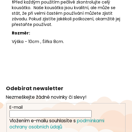
!
Před každým použitím pečlivě zkontrolujte celý
kousátko. Naše kousátka jsou kvalitní, ale může se
stát, že při velmi častém používání můžete zjistit
závadu. Pokud zjistíte jakékoli poškození, okamžitě jej
přestaňte používat.
Rozměr:
Výška - 10cm , Šířka 8cm.
Z
á
Odebírat newsletter
p
Nezmeškejte žádné novinky či slevy!
a
t
E-mail
í
Vložením e-mailu souhlasíte s
podmínkami
ochrany osobních údajů