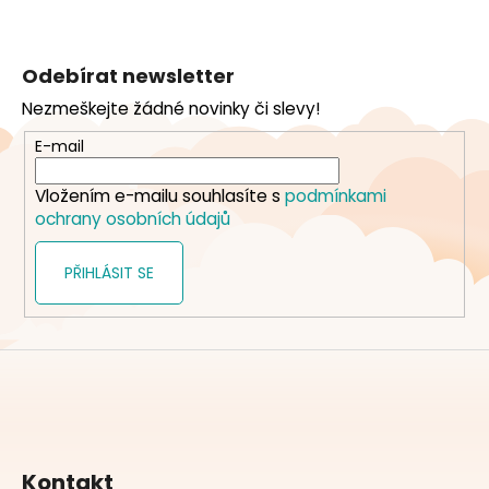
Z
á
Odebírat newsletter
p
Nezmeškejte žádné novinky či slevy!
a
t
E-mail
í
Vložením e-mailu souhlasíte s
podmínkami
ochrany osobních údajů
PŘIHLÁSIT SE
Kontakt