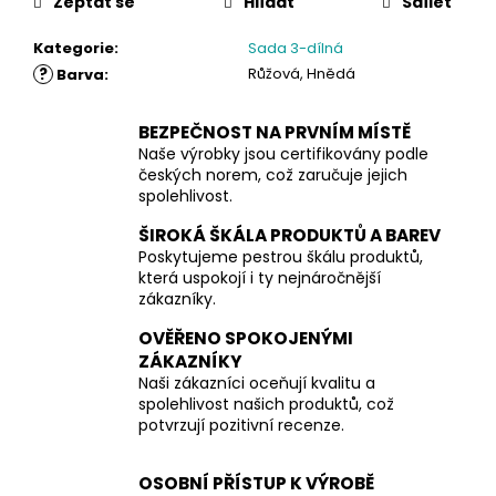
Zeptat se
Hlídat
Sdílet
Kategorie
:
Sada 3-dílná
?
Růžová, Hnědá
Barva
:
BEZPEČNOST NA PRVNÍM MÍSTĚ
Naše výrobky jsou certifikovány podle
českých norem, což zaručuje jejich
spolehlivost.
ŠIROKÁ ŠKÁLA PRODUKTŮ A BAREV
Poskytujeme pestrou škálu produktů,
která uspokojí i ty nejnáročnější
zákazníky.
OVĚŘENO SPOKOJENÝMI
ZÁKAZNÍKY
Naši zákazníci oceňují kvalitu a
spolehlivost našich produktů, což
potvrzují pozitivní recenze.
OSOBNÍ PŘÍSTUP K VÝROBĚ