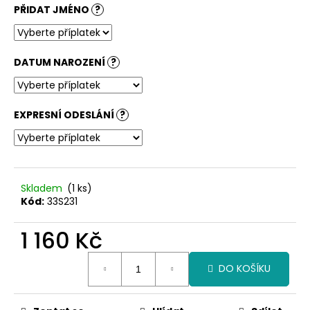
č
PŘIDAT JMÉNO
?
u
j
e
m
DATUM NAROZENÍ
?
e
EXPRESNÍ ODESLÁNÍ
?
Skladem
(1 ks)
Kód:
33S231
1 160 Kč
Měrná
DO KOŠÍKU
cena: