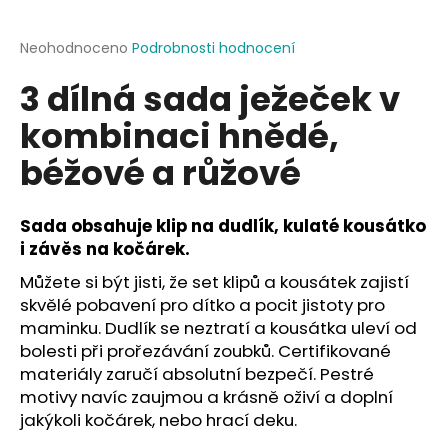
a
j
Průměrné
Neohodnoceno
Podrobnosti hodnocení
hodnocení
í
3 dílná sada ježeček v
produktu
t
je
kombinaci hnědé,
?
0,0
z
béžové a růžové
5
hvězdiček.
Sada obsahuje klip na dudlík, kulaté kousátko
HLEDAT
i závěs na kočárek.
Můžete si být jisti, že set klipů a kousátek zajistí
skvělé pobavení pro dítko a pocit jistoty pro
D
maminku. Dudlík se neztratí a kousátka uleví od
o
bolesti při prořezávání zoubků. Certifikované
p
materiály zaručí absolutní bezpečí. Pestré
o
motivy navíc zaujmou a krásně oživí a doplní
r
jakýkoli kočárek, nebo hrací deku.
u