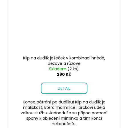
Klip na dudlík ježeček v kombinaci hnědé,
béžové a růžové
Skladem
(2 ks)
290 Kč
DETAIL
Konec pátrání po dudlíku! Klip na dudlík je
maličkost, která mamince i prckovi udělá
velkou službu. Jednoduše se připne pomocí
spony k oblečení miminka a tím končí
nekonečné...