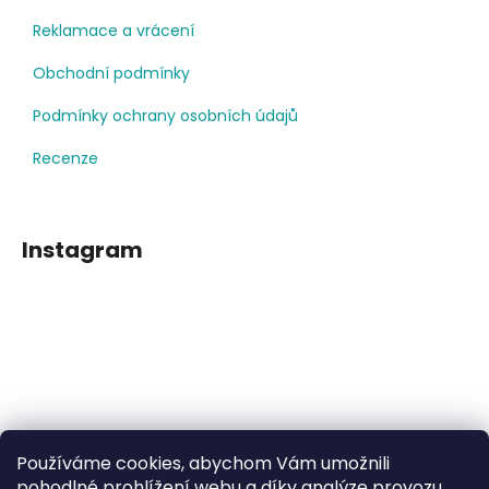
Reklamace a vrácení
Obchodní podmínky
Podmínky ochrany osobních údajů
Recenze
Instagram
Používáme cookies, abychom Vám umožnili
Sledovat na Instagramu
pohodlné prohlížení webu a díky analýze provozu