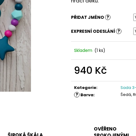
hrací deku.
PŘIDAT JMÉNO
?
EXPRESNÍ ODESLÁNÍ
?
Skladem
(1 ks)
940 Kč
Měrná
cena:
Kategorie
:
Sada 3-
?
Šedá, R
Barva
:
OVĚŘENO
ŠIROKÁ ŠKÁLA
SPOKOJENÝMI