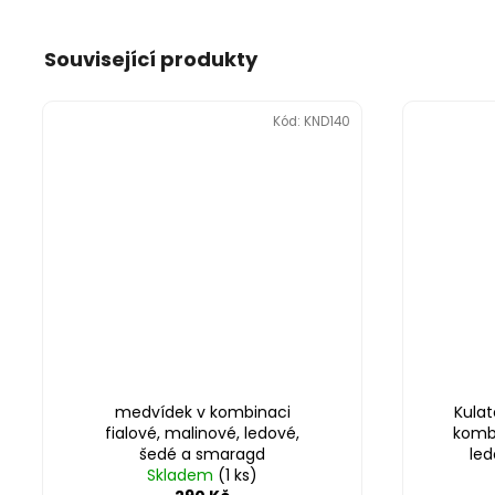
Související produkty
Kód:
KND140
medvídek v kombinaci
Kula
fialové, malinové, ledové,
kombi
šedé a smaragd
led
Skladem
(1 ks)