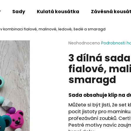
y
Sady
Kulatá kousátka
Závěsná kousá
 v kombinaci fialové, malinové, ledové, šedé a smaragd
Co potřebujete najít?
Průměrné
Neohodnoceno
Podrobnosti h
hodnocení
3 dílná sad
produktu
HLEDAT
je
fialové, mal
0,0
z
smaragd
5
Doporučujeme
hvězdiček.
Sada obsahuje klip na du
Můžete si být jisti, že set
pocit jistoty pro maminku.
prořezávání zoubků. Certi
Pestré motivy navíc zaujm