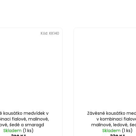
Kód:
KK140
té kousátko medvídek v
Závěsné kousátko med
naci fialové, malinové,
v kombinaci fialov
ové, šedé a smaragd
malinové, ledové, še
Skladem
(1 ks)
Skladem
smaragd
(1 ks)