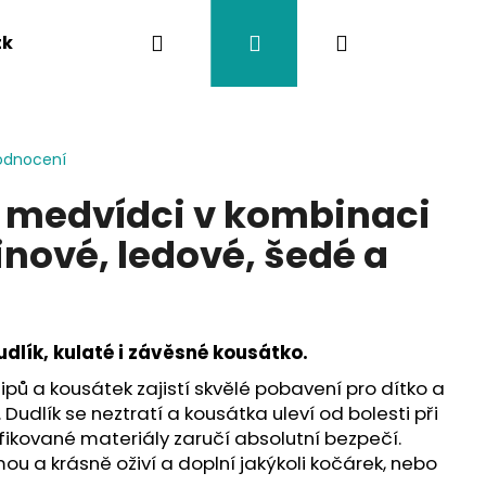
Hledat
Přihlášení
Nákupní
tka
Závěsy na kočárek
Twistík kousátka
košík
odnocení
a medvídci v kombinaci
inové, ledové, šedé a
dlík, kulaté i závěsné kousátko.
 klipů a kousátek zajistí skvělé pobavení pro dítko a
 Dudlík se neztratí a kousátka uleví od bolesti při
fikované materiály zaručí absolutní bezpečí.
ou a krásně oživí a doplní jakýkoli kočárek, nebo