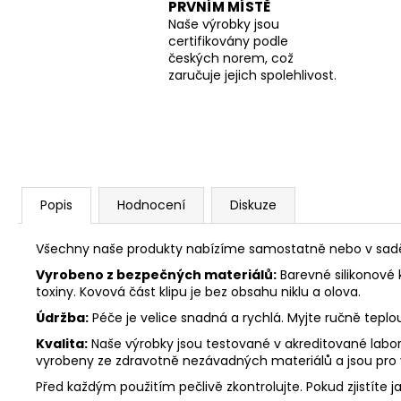
PRVNÍM MÍSTĚ
Naše výrobky jsou
certifikovány podle
českých norem, což
zaručuje jejich spolehlivost.
Popis
Hodnocení
Diskuze
Všechny naše produkty nabízíme samostatně nebo v sadě. 
Vyrobeno z bezpečných materiálů:
Barevné silikonové 
toxiny. Kovová část klipu je bez obsahu niklu a olova.
Údržba:
Péče je velice snadná a rychlá. Myjte ručně tepl
Kvalita:
Naše výrobky jsou testované v akreditované labora
vyrobeny ze zdravotně nezávadných materiálů a jsou pro
Před každým použitím pečlivě zkontrolujte. Pokud zjistíte j