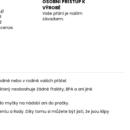
OSOBNÍ PŘÍSTUP K
VÝROBĚ
jí
Vaše přání je naším
t
závazkem.
ž
recenze.
ině nebo v rodině vašich přátel.
který neobsahuje žádné ftaláty, BPA a ani jiné
 do myčky na nádobí ani do pračky.
u a Rady. Díky tomu si můžete být jistí, že jsou klipy