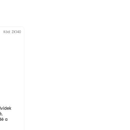
Kód:
ZK140
vídek
é,
dé a