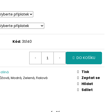
Kód:
3S140
DO KOŠÍKU
Tisk
dílná
Zeptat se
ůžová, Modrá, Zelená, Fialová
Hlídat
Sdílet