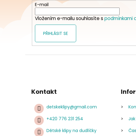
t
E-mail
í
Vložením e-mailu souhlasíte s
podmínkami o
PŘIHLÁSIT SE
Kontakt
Info
detskeklipy
@
gmail.com
Kon
+420 776 231 254
Jak
Dětské klipy na dudlíčky
Čas