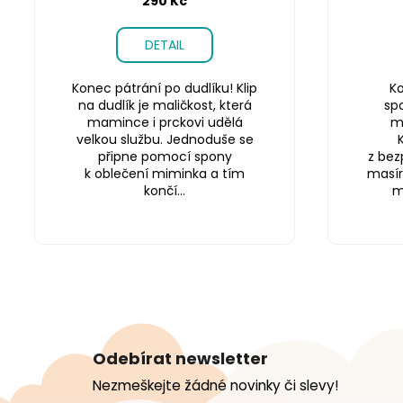
290 Kč
DETAIL
Konec pátrání po dudlíku! Klip
Ko
na dudlík je maličkost, která
sp
mamince i prckovi udělá
m
velkou službu. Jednoduše se
připne pomocí spony
z bez
k oblečení miminka a tím
masír
končí...
m
Z
á
Odebírat newsletter
p
Nezmeškejte žádné novinky či slevy!
a