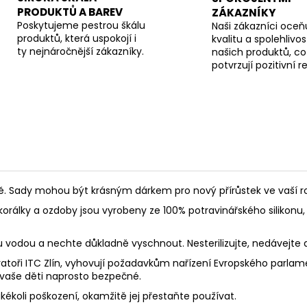
PRODUKTŮ A BAREV
ZÁKAZNÍKY
Poskytujeme pestrou škálu
Naši zákazníci oceňu
produktů, která uspokojí i
kvalitu a spolehlivos
ty nejnáročnější zákazníky.
našich produktů, co
potvrzují pozitivní 
Sady mohou být krásným dárkem pro nový přírůstek ve vaší rod
korálky a ozdoby jsou vyrobeny ze 100% potravinářského silikonu, 
ou vodou a nechte důkladně vyschnout. Nesterilizujte, nedávejte
toři ITC Zlín, vyhovují požadavkům nařízení Evropského parlament
 vaše děti naprosto bezpečné.
akékoli poškození, okamžitě jej přestaňte používat.