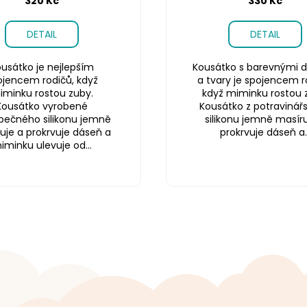
320 Kč
330 Kč
DETAIL
DETAIL
usátko je nejlepším
Kousátko s barevnými d
ojencem rodičů, když
a tvary je spojencem r
iminku rostou zuby.
když miminku rostou 
Kousátko vyrobené
Kousátko z potravinář
pečného silikonu jemně
silikonu jemně masíru
uje a prokrvuje dáseň a
prokrvuje dáseň a..
iminku ulevuje od...