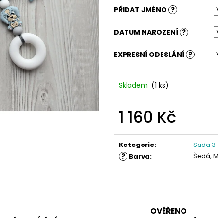
PŘIDAT JMÉNO
?
DATUM NAROZENÍ
?
EXPRESNÍ ODESLÁNÍ
?
Skladem
(1 ks)
1 160 Kč
Měrná
cena:
Kategorie
:
Sada 3-
?
Šedá, M
Barva
:
OVĚŘENO