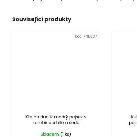
Související produkty
Kód:
KND207
Klip na dudlík modrý pejsek v
Ku
kombinaci bílé a šedé
pej
Skladem
(1 ks)