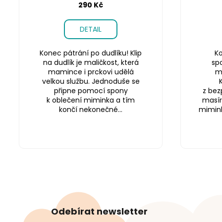
290 Kč
DETAIL
Konec pátrání po dudlíku! Klip
Ko
na dudlík je maličkost, která
sp
mamince i prckovi udělá
m
velkou službu. Jednoduše se
připne pomocí spony
z bez
k oblečení miminka a tím
masír
končí nekonečné...
miminku
Z
á
Odebírat newsletter
p