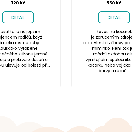
320 Kč
550 Kč
DETAIL
DETAIL
usátko je nejlepším
Závěs na kočárek
ojencem rodičů, když
je zaručeným zdro
iminku rostou zuby.
rozptýlení a zábavy pro
Kousátko vyrobené
miminko. Není tak j
pečného silikonu jemně
módní ozdobou ale
uje a prokrvuje dáseň a
vynikajícím společník
 ulevuje od bolesti při...
kočárku nebo vajíčka.
barvy a různé...