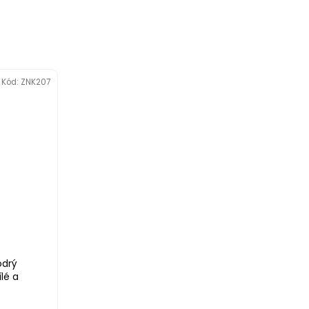
Kód:
ZNK207
odrý
lé a