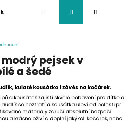
Hledat
Přihlášení
Nákupní
tka
Závěsy na kočárek
Twistík kousátka
košík
odnocení
a modrý pejsek v
ílé a šedé
udlík, kulaté kousátko i závěs na kočárek.
 klipů a kousátek zajistí skvělé pobavení pro dítko a
 Dudlík se neztratí a kousátka uleví od bolesti při
fikované materiály zaručí absolutní bezpečí.
ou a krásně oživí a doplní jakýkoli kočárek, nebo