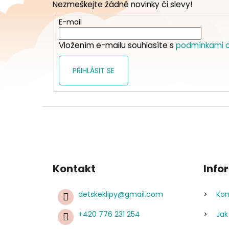
Nezmeškejte žádné novinky či slevy!
a
t
E-mail
í
Vložením e-mailu souhlasíte s
podmínkami o
PŘIHLÁSIT SE
Kontakt
Info
detskeklipy
@
gmail.com
Kon
+420 776 231 254
Jak