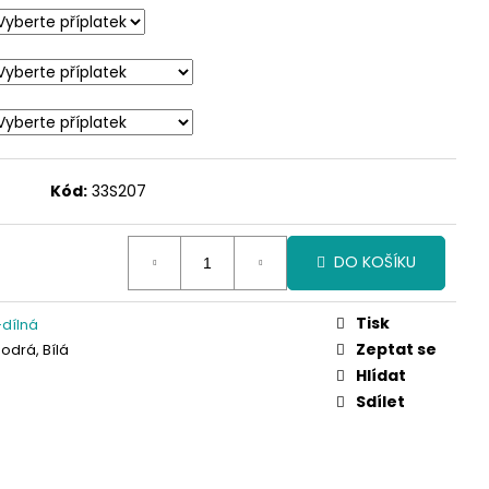
Kód:
33S207
DO KOŠÍKU
Tisk
dílná
Zeptat se
odrá, Bílá
Hlídat
Sdílet