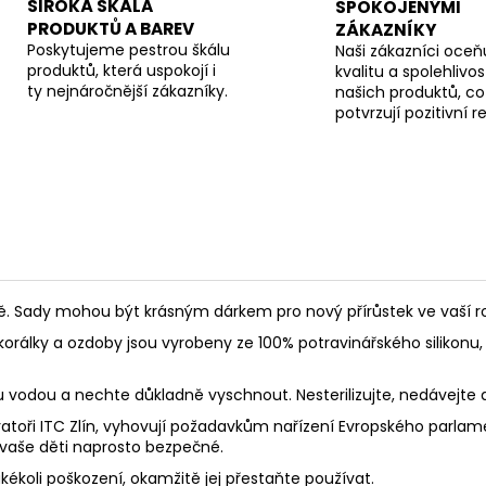
ŠIROKÁ ŠKÁLA
SPOKOJENÝMI
PRODUKTŮ A BAREV
ZÁKAZNÍKY
Poskytujeme pestrou škálu
Naši zákazníci oceňu
produktů, která uspokojí i
kvalitu a spolehlivos
ty nejnáročnější zákazníky.
našich produktů, co
potvrzují pozitivní 
Sady mohou být krásným dárkem pro nový přírůstek ve vaší rod
korálky a ozdoby jsou vyrobeny ze 100% potravinářského silikonu, 
ou vodou a nechte důkladně vyschnout. Nesterilizujte, nedávejte
toři ITC Zlín, vyhovují požadavkům nařízení Evropského parlament
 vaše děti naprosto bezpečné.
akékoli poškození, okamžitě jej přestaňte používat.