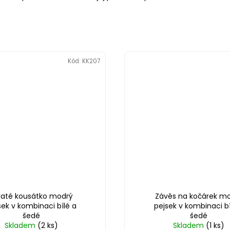
Kód:
KK207
laté kousátko modrý
Závěs na kočárek m
sek v kombinaci bílé a
pejsek v kombinaci bí
šedé
šedé
Skladem
(2 ks)
Skladem
(1 ks)