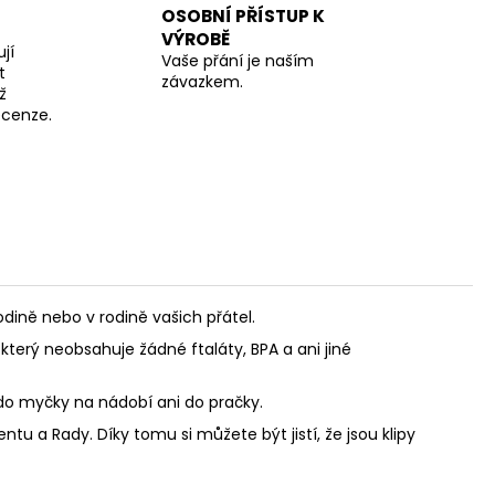
OSOBNÍ PŘÍSTUP K
VÝROBĚ
jí
Vaše přání je naším
t
závazkem.
ž
recenze.
ině nebo v rodině vašich přátel.
který neobsahuje žádné ftaláty, BPA a ani jiné
 do myčky na nádobí ani do pračky.
u a Rady. Díky tomu si můžete být jistí, že jsou klipy