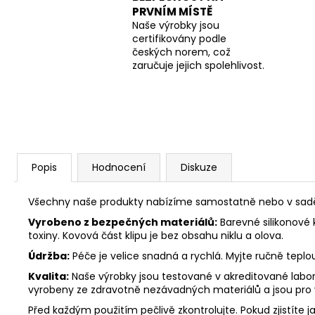
PRVNÍM MÍSTĚ
Naše výrobky jsou
certifikovány podle
českých norem, což
zaručuje jejich spolehlivost.
Popis
Hodnocení
Diskuze
Všechny naše produkty nabízíme samostatně nebo v sadě. 
Vyrobeno z bezpečných materiálů:
Barevné silikonové 
toxiny. Kovová část klipu je bez obsahu niklu a olova.
Údržba:
Péče je velice snadná a rychlá. Myjte ručně tepl
Kvalita:
Naše výrobky jsou testované v akreditované labora
vyrobeny ze zdravotně nezávadných materiálů a jsou pro
Před každým použitím pečlivě zkontrolujte. Pokud zjistíte j