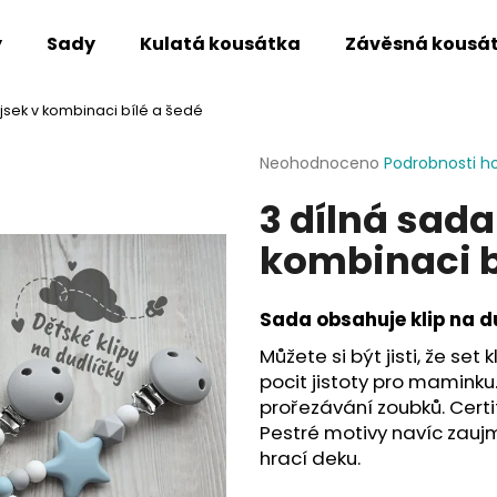
y
Sady
Kulatá kousátka
Závěsná kousá
jsek v kombinaci bílé a šedé
Co potřebujete najít?
Průměrné
Neohodnoceno
Podrobnosti h
hodnocení
3 dílná sad
produktu
HLEDAT
je
kombinaci b
0,0
z
5
Doporučujeme
hvězdiček.
Sada obsahuje klip na d
Můžete si být jisti, že set
pocit jistoty pro maminku.
prořezávání zoubků. Certi
Pestré motivy navíc zaujm
hrací deku.