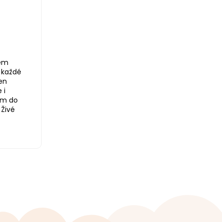
jem
 každé
en
 i
em do
 Živé