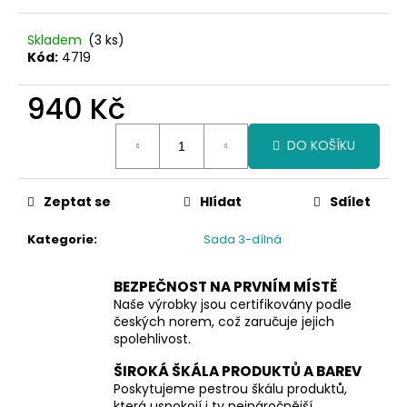
č
u
j
Skladem
(3 ks)
Kód:
4719
e
m
940 Kč
e
Měrná
DO KOŠÍKU
cena:
Zeptat se
Hlídat
Sdílet
Kategorie
:
Sada 3-dílná
BEZPEČNOST NA PRVNÍM MÍSTĚ
Naše výrobky jsou certifikovány podle
českých norem, což zaručuje jejich
spolehlivost.
ŠIROKÁ ŠKÁLA PRODUKTŮ A BAREV
Poskytujeme pestrou škálu produktů,
která uspokojí i ty nejnáročnější