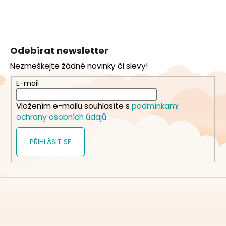
Z
á
Odebírat newsletter
p
Nezmeškejte žádné novinky či slevy!
a
t
E-mail
í
Vložením e-mailu souhlasíte s
podmínkami
ochrany osobních údajů
PŘIHLÁSIT SE