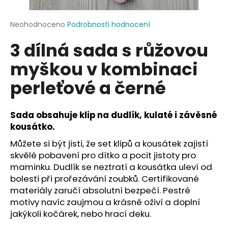
a
j
Průměrné
Neohodnoceno
Podrobnosti hodnocení
hodnocení
í
3 dílná sada s růžovou
produktu
t
je
myškou v kombinaci
?
0,0
z
perleťové a černé
5
hvězdiček.
Sada obsahuje klip na dudlík, kulaté i závěsné
HLEDAT
kousátko.
Můžete si být jisti, že set klipů a kousátek zajistí
skvělé pobavení pro dítko a pocit jistoty pro
D
maminku. Dudlík se neztratí a kousátka uleví od
o
bolesti při prořezávání zoubků. Certifikované
p
materiály zaručí absolutní bezpečí. Pestré
o
motivy navíc zaujmou a krásně oživí a doplní
r
jakýkoli kočárek, nebo hrací deku.
u