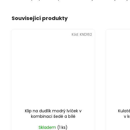
Související produkty
Kód:
KND162
Klip na dudlík modrý lvíček v
Kulat
kombinaci šedé a bílé
v 
Skladem
(1 ks)