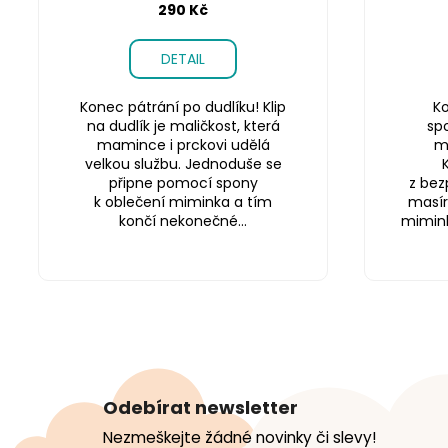
290 Kč
DETAIL
Konec pátrání po dudlíku! Klip
Ko
na dudlík je maličkost, která
sp
mamince i prckovi udělá
m
velkou službu. Jednoduše se
připne pomocí spony
z bez
k oblečení miminka a tím
masír
končí nekonečné...
miminku
Z
á
Odebírat newsletter
p
Nezmeškejte žádné novinky či slevy!