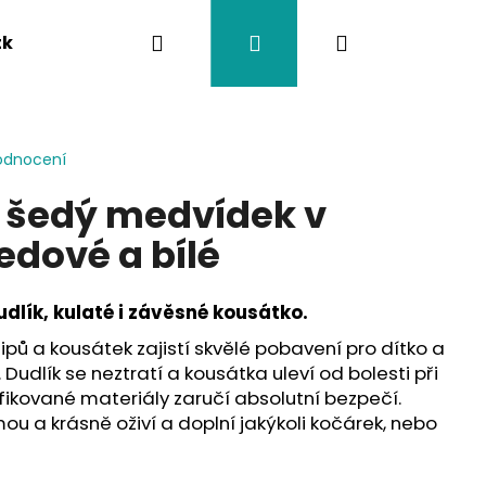
Hledat
Přihlášení
Nákupní
tka
Závěsy na kočárek
Twistík kousátka
košík
odnocení
a šedý medvídek v
edové a bílé
dlík, kulaté i závěsné kousátko.
 klipů a kousátek zajistí skvělé pobavení pro dítko a
 Dudlík se neztratí a kousátka uleví od bolesti při
fikované materiály zaručí absolutní bezpečí.
ou a krásně oživí a doplní jakýkoli kočárek, nebo