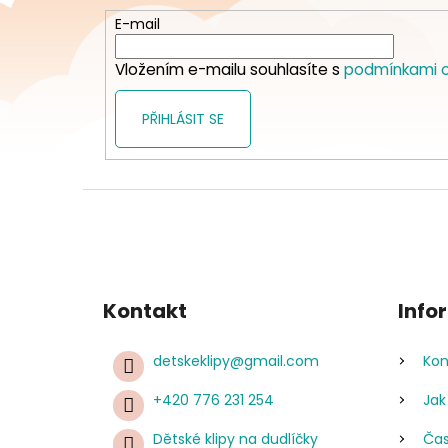
a
t
E-mail
í
Vložením e-mailu souhlasíte s
podmínkami o
PŘIHLÁSIT SE
Kontakt
Info
detskeklipy
@
gmail.com
Kon
+420 776 231 254
Jak
Dětské klipy na dudlíčky
Čas