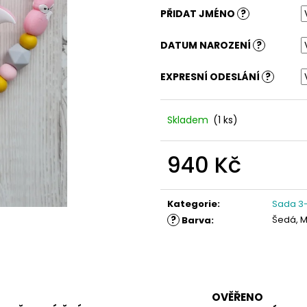
PŘIDAT JMÉNO
?
DATUM NAROZENÍ
?
EXPRESNÍ ODESLÁNÍ
?
Skladem
(1 ks)
940 Kč
Měrná
cena:
Kategorie
:
Sada 3-
?
Šedá, M
Barva
:
OVĚŘENO