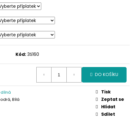
Kód:
3S160
DO KOŠÍKU
Tisk
dílná
Zeptat se
odrá, Bílá
Hlídat
Sdílet