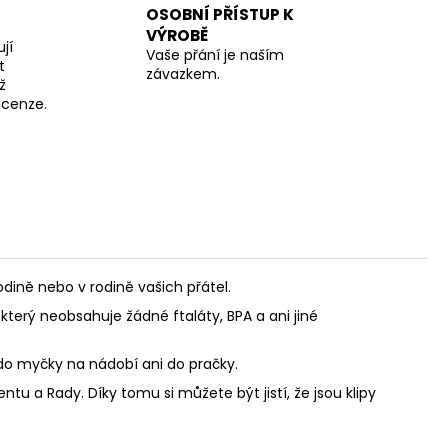
OSOBNÍ PŘÍSTUP K
VÝROBĚ
jí
Vaše přání je naším
t
závazkem.
ž
recenze.
ině nebo v rodině vašich přátel.
který neobsahuje žádné ftaláty, BPA a ani jiné
 do myčky na nádobí ani do pračky.
u a Rady. Díky tomu si můžete být jistí, že jsou klipy