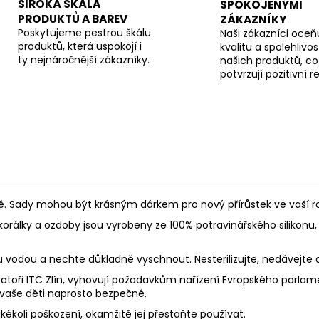
ŠIROKÁ ŠKÁLA
SPOKOJENÝMI
PRODUKTŮ A BAREV
ZÁKAZNÍKY
Poskytujeme pestrou škálu
Naši zákazníci oceňu
produktů, která uspokojí i
kvalitu a spolehlivos
ty nejnáročnější zákazníky.
našich produktů, co
potvrzují pozitivní 
Sady mohou být krásným dárkem pro nový přírůstek ve vaší rod
korálky a ozdoby jsou vyrobeny ze 100% potravinářského silikonu, 
ou vodou a nechte důkladně vyschnout. Nesterilizujte, nedávejte
toři ITC Zlín, vyhovují požadavkům nařízení Evropského parlament
 vaše děti naprosto bezpečné.
akékoli poškození, okamžitě jej přestaňte používat.