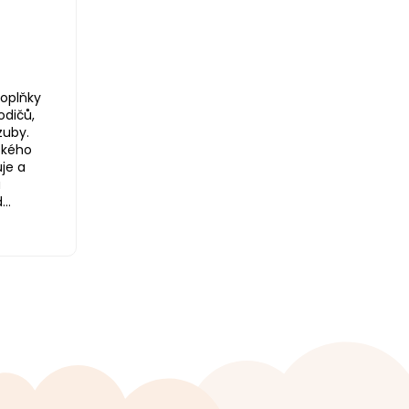
oplňky
odičů,
zuby.
ského
je a
a
..