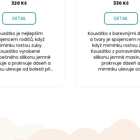
320 Kč
330 Kč
DETAIL
DETAIL
usátko je nejlepším
Kousátko s barevnými d
ojencem rodičů, když
a tvary je spojencem r
iminku rostou zuby.
když miminku rostou 
Kousátko vyrobené
Kousátko z potravinář
pečného silikonu jemně
silikonu jemně masíru
uje a prokrvuje dáseň a
prokrvuje dáseň 
 ulevuje od bolesti při...
miminku ulevuje od.