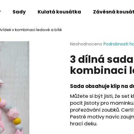
y
Sady
Kulatá kousátka
Závěsná kousá
vídek v kombinaci ledové a bílé
Co potřebujete najít?
Průměrné
Neohodnoceno
Podrobnosti h
hodnocení
3 dílná sad
produktu
HLEDAT
je
kombinaci l
0,0
z
5
Doporučujeme
hvězdiček.
Sada obsahuje klip na du
Můžete si být jisti, že set
pocit jistoty pro maminku.
prořezávání zoubků. Certi
Pestré motivy navíc zaujm
hrací deku.