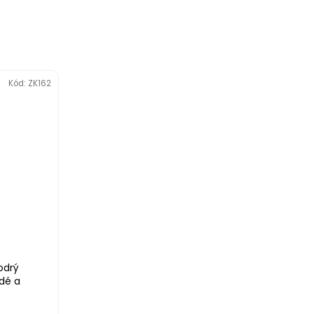
Kód:
ZK162
odrý
dé a