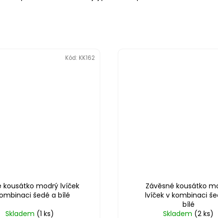
Kód:
KK162
é kousátko modrý lvíček
Závěsné kousátko m
kombinaci šedé a bílé
lvíček v kombinaci še
bílé
Skladem
(1 ks)
Skladem
(2 ks)