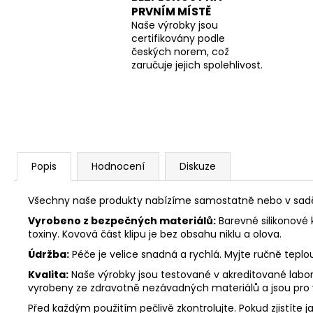
PRVNÍM MÍSTĚ
Naše výrobky jsou
certifikovány podle
českých norem, což
zaručuje jejich spolehlivost.
Popis
Hodnocení
Diskuze
Všechny naše produkty nabízíme samostatně nebo v sadě. 
Vyrobeno z bezpečných materiálů:
Barevné silikonové 
toxiny. Kovová část klipu je bez obsahu niklu a olova.
Údržba:
Péče je velice snadná a rychlá. Myjte ručně tepl
Kvalita:
Naše výrobky jsou testované v akreditované labora
vyrobeny ze zdravotně nezávadných materiálů a jsou pro
Před každým použitím pečlivě zkontrolujte. Pokud zjistíte j