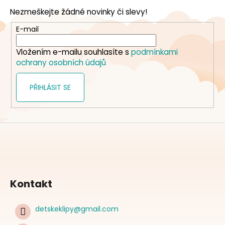
p
Nezmeškejte žádné novinky či slevy!
a
t
E-mail
í
Vložením e-mailu souhlasíte s
podmínkami
ochrany osobních údajů
PŘIHLÁSIT SE
Kontakt
detskeklipy
@
gmail.com