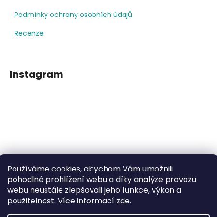
Podmínky ochrany osobních údajů
Recenze
Instagram
Používáme cookies, abychom Vám umožnili
Sledovat na Instagramu
pohodlné prohlížení webu a díky analýze provozu
webu neustále zlepšovali jeho funkce, výkon a
použitelnost. Více informací
zde
.
Facebook