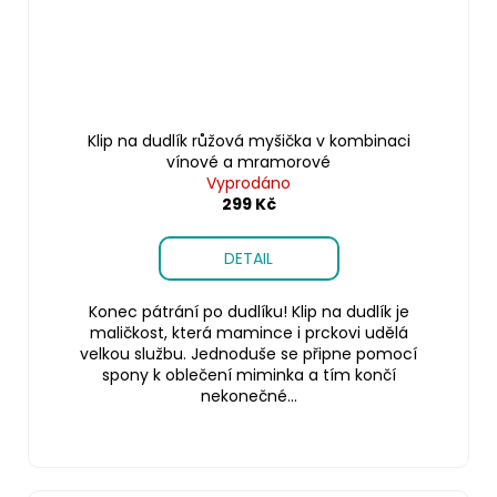
Klip na dudlík růžová myšička v kombinaci
vínové a mramorové
Vyprodáno
299 Kč
DETAIL
Konec pátrání po dudlíku! Klip na dudlík je
maličkost, která mamince i prckovi udělá
velkou službu. Jednoduše se připne pomocí
spony k oblečení miminka a tím končí
nekonečné...