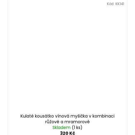
Kód:
KK141
Kulaté kousátko vínová myšička v kombinaci
růžové a mramorové
Skladem
(1 ks)
320 Kč