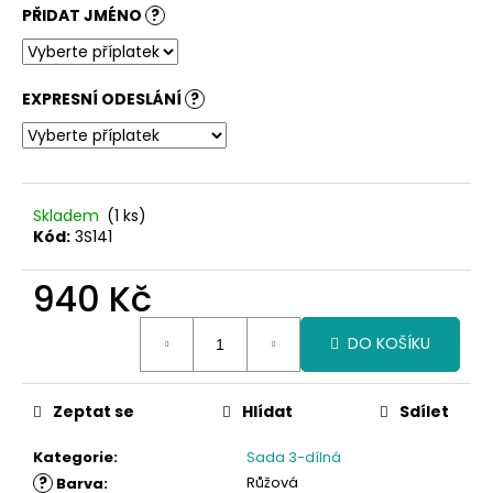
č
PŘIDAT JMÉNO
?
u
j
e
m
EXPRESNÍ ODESLÁNÍ
?
e
Skladem
(1 ks)
Kód:
3S141
940 Kč
Měrná
DO KOŠÍKU
cena:
Zeptat se
Hlídat
Sdílet
Kategorie
:
Sada 3-dílná
?
Růžová
Barva
: