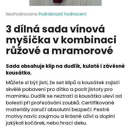
a
j
Průměrné
Neohodnoceno
Podrobnosti hodnocení
hodnocení
í
3 dílná sada vínová
produktu
t
je
myšička v kombinaci
?
0,0
z
růžové a mramorové
5
hvězdiček.
Sada obsahuje klip na dudlík, kulaté i závěsné
HLEDAT
kousátko.
Můžete si být jisti, že set klipů a kousátek zajistí
skvělé pobavení pro dítko a pocit jistoty pro
D
maminku. Dudlík se neztratí a kousátka uleví od
o
bolesti při prořezávání zoubků. Certifikované
p
materiály zaručí absolutní bezpečí. Pestré
o
motivy navíc zaujmou a krásně oživí a doplní
r
jakýkoli kočárek, nebo hrací deku.
u