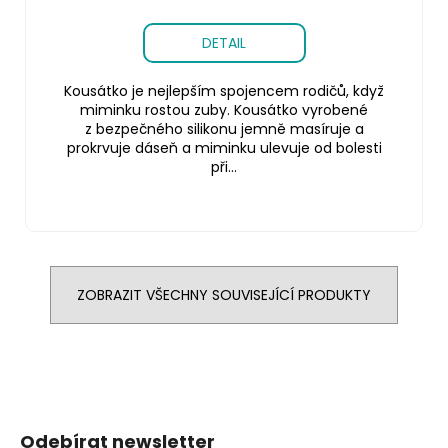
DETAIL
Kousátko je nejlepším spojencem rodičů, když
miminku rostou zuby. Kousátko vyrobené
z bezpečného silikonu jemně masíruje a
prokrvuje dáseň a miminku ulevuje od bolesti
při...
ZOBRAZIT VŠECHNY SOUVISEJÍCÍ PRODUKTY
Z
á
Odebírat newsletter