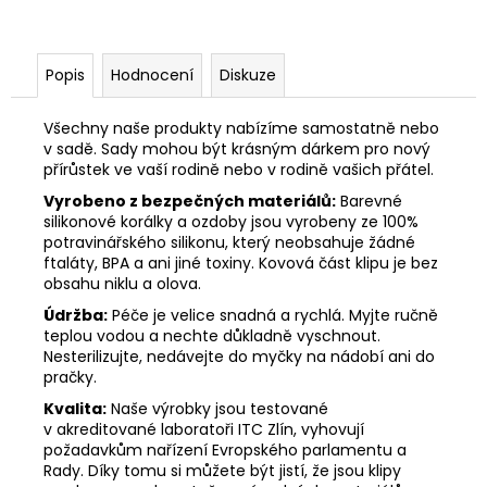
Popis
Hodnocení
Diskuze
Všechny naše produkty nabízíme samostatně nebo
v sadě. Sady mohou být krásným dárkem pro nový
přírůstek ve vaší rodině nebo v rodině vašich přátel.
Vyrobeno z bezpečných materiálů:
Barevné
silikonové korálky a ozdoby jsou vyrobeny ze 100%
potravinářského silikonu, který neobsahuje žádné
ftaláty, BPA a ani jiné toxiny. Kovová část klipu je bez
obsahu niklu a olova.
Údržba:
Péče je velice snadná a rychlá. Myjte ručně
teplou vodou a nechte důkladně vyschnout.
Nesterilizujte, nedávejte do myčky na nádobí ani do
pračky.
Kvalita:
Naše výrobky jsou testované
v akreditované laboratoři ITC Zlín, vyhovují
požadavkům nařízení Evropského parlamentu a
Rady. Díky tomu si můžete být jistí, že jsou klipy