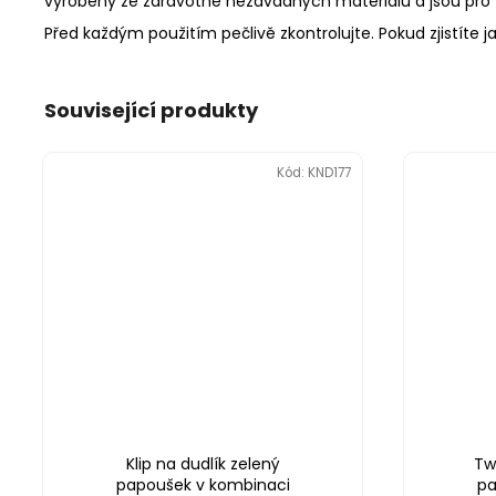
vyrobeny ze zdravotně nezávadných materiálů a jsou pro
Před každým použitím pečlivě zkontrolujte. Pokud zjistíte j
Související produkty
Kód:
KND177
Klip na dudlík zelený
Tw
papoušek v kombinaci
pa