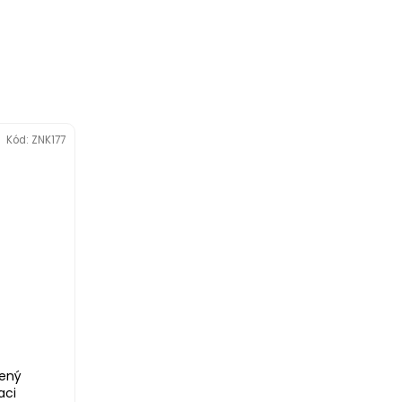
Kód:
ZNK177
lený
aci