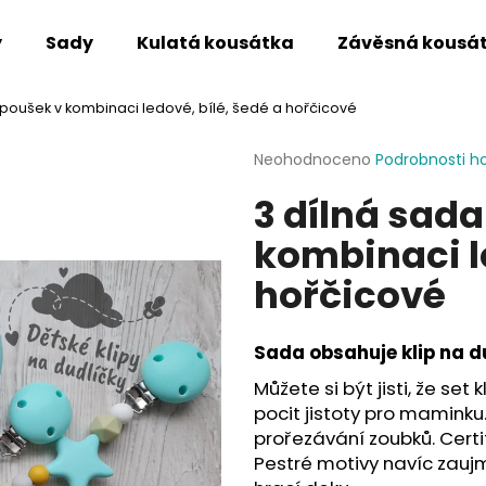
y
Sady
Kulatá kousátka
Závěsná kousá
poušek v kombinaci ledové, bílé, šedé a hořčicové
Co potřebujete najít?
Průměrné
Neohodnoceno
Podrobnosti h
hodnocení
3 dílná sad
produktu
HLEDAT
je
kombinaci le
0,0
z
hořčicové
5
Doporučujeme
hvězdiček.
Sada obsahuje klip na du
Můžete si být jisti, že set
pocit jistoty pro maminku.
prořezávání zoubků. Certi
Pestré motivy navíc zaujm