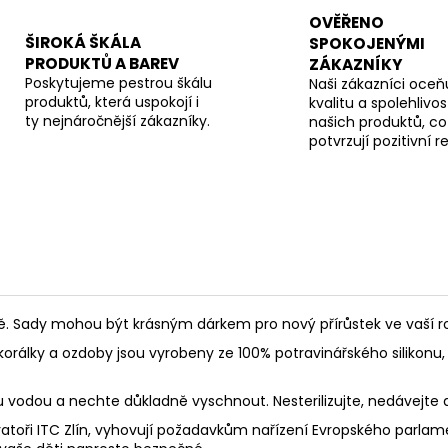
OVĚŘENO
ŠIROKÁ ŠKÁLA
SPOKOJENÝMI
PRODUKTŮ A BAREV
ZÁKAZNÍKY
Poskytujeme pestrou škálu
Naši zákazníci oceňu
produktů, která uspokojí i
kvalitu a spolehlivos
ty nejnáročnější zákazníky.
našich produktů, co
potvrzují pozitivní 
Sady mohou být krásným dárkem pro nový přírůstek ve vaší rod
korálky a ozdoby jsou vyrobeny ze 100% potravinářského silikonu, 
ou vodou a nechte důkladně vyschnout. Nesterilizujte, nedávejte
toři ITC Zlín, vyhovují požadavkům nařízení Evropského parlament