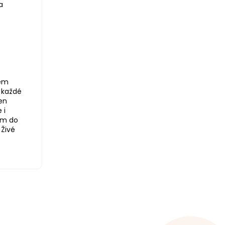
a
jem
 každé
en
 i
em do
 Živé