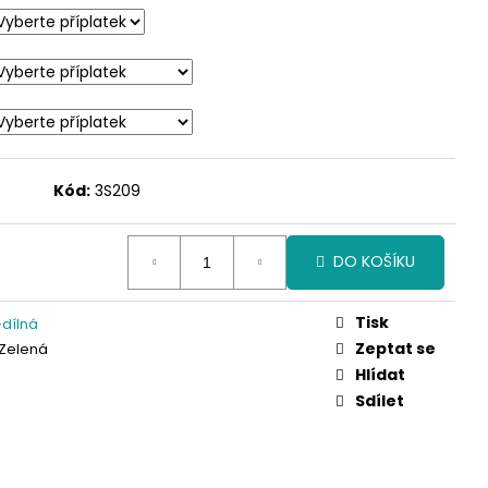
Kód:
3S209
DO KOŠÍKU
Tisk
dílná
Zeptat se
 Zelená
Hlídat
Sdílet