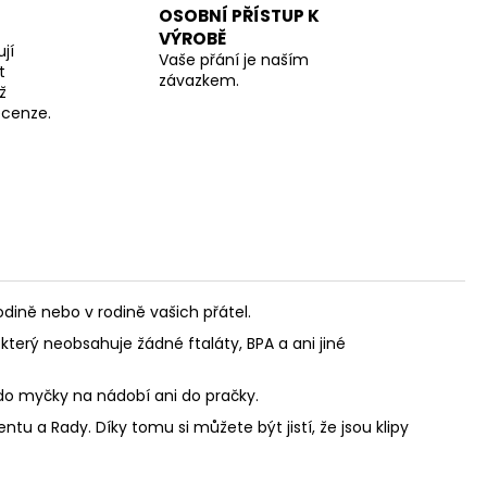
OSOBNÍ PŘÍSTUP K
VÝROBĚ
jí
Vaše přání je naším
t
závazkem.
ž
recenze.
ině nebo v rodině vašich přátel.
který neobsahuje žádné ftaláty, BPA a ani jiné
 do myčky na nádobí ani do pračky.
u a Rady. Díky tomu si můžete být jistí, že jsou klipy