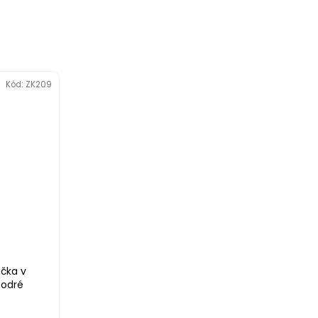
Kód:
ZK209
ička v
modré