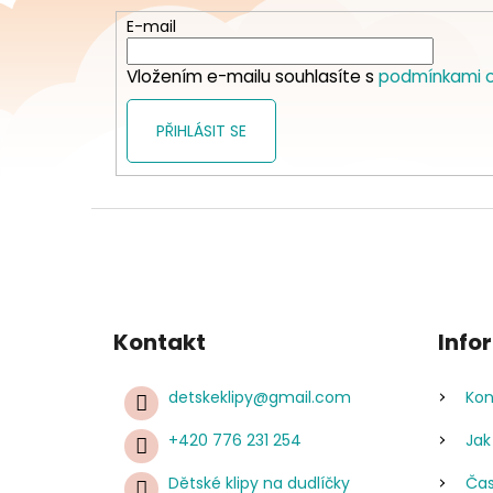
a
t
E-mail
í
Vložením e-mailu souhlasíte s
podmínkami o
PŘIHLÁSIT SE
Kontakt
Info
detskeklipy
@
gmail.com
Kon
+420 776 231 254
Jak
Dětské klipy na dudlíčky
Čas