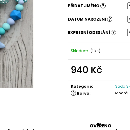
PŘIDAT JMÉNO
?
DATUM NAROZENÍ
?
EXPRESNÍ ODESLÁNÍ
?
Skladem
(1 ks)
940 Kč
Měrná
cena:
Kategorie
:
Sada 3-
?
Modrá,
Barva
:
OVĚŘENO