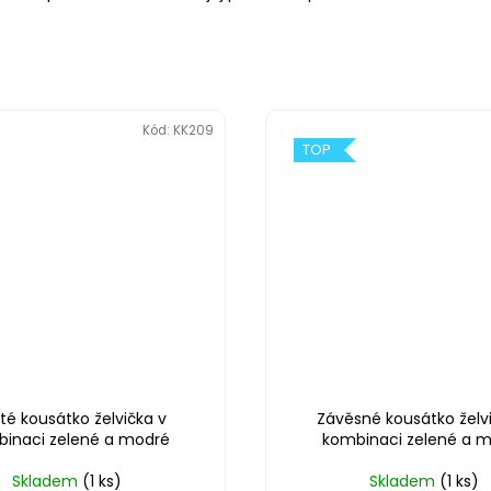
Kód:
KK209
TOP
té kousátko želvička v
Závěsné kousátko želv
inaci zelené a modré
kombinaci zelené a 
Skladem
(1 ks)
Skladem
(1 ks)