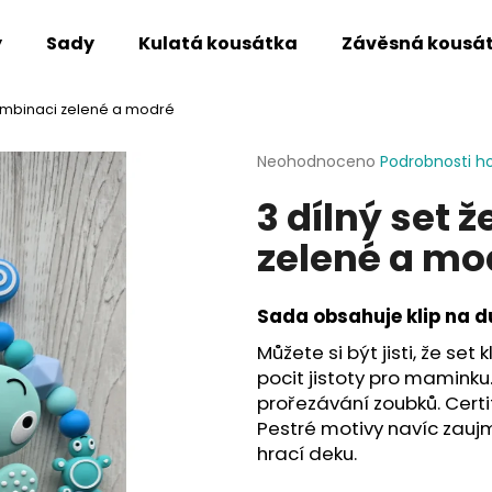
y
Sady
Kulatá kousátka
Závěsná kousá
 kombinaci zelené a modré
Co potřebujete najít?
Průměrné
Neohodnoceno
Podrobnosti h
hodnocení
3 dílný set 
produktu
HLEDAT
je
zelené a mo
0,0
z
5
Doporučujeme
hvězdiček.
Sada obsahuje klip na d
Můžete si být jisti, že set
pocit jistoty pro maminku.
prořezávání zoubků. Certi
Pestré motivy navíc zaujm
hrací deku.