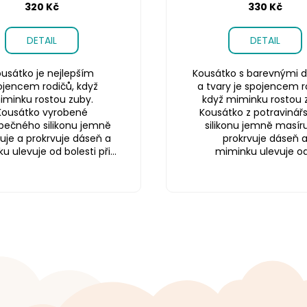
320 Kč
330 Kč
DETAIL
DETAIL
usátko je nejlepším
Kousátko s barevnými d
ojencem rodičů, když
a tvary je spojencem r
iminku rostou zuby.
když miminku rostou 
Kousátko vyrobené
Kousátko z potravinář
pečného silikonu jemně
silikonu jemně masíru
uje a prokrvuje dáseň a
prokrvuje dáseň 
 ulevuje od bolesti při...
miminku ulevuje od.