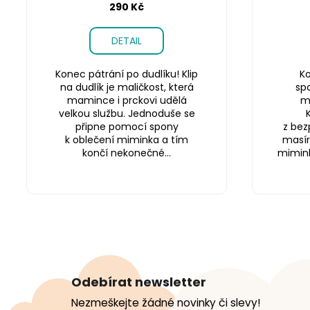
290 Kč
DETAIL
Konec pátrání po dudlíku! Klip
Ko
na dudlík je maličkost, která
sp
mamince i prckovi udělá
m
velkou službu. Jednoduše se
připne pomocí spony
z bez
k oblečení miminka a tím
masír
končí nekonečné...
miminku
Z
á
Odebírat newsletter
p
Nezmeškejte žádné novinky či slevy!