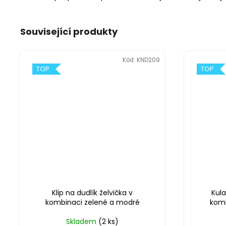
Související produkty
Kód:
KND209
TOP
TOP
Klip na dudlík želvička v
Kula
kombinaci zelené a modré
komb
Skladem
(2 ks)