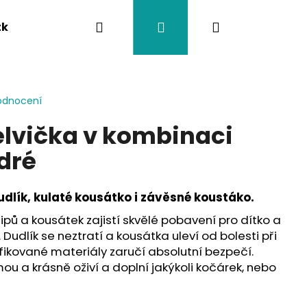
Hledat
Přihlášení
Nákupní
tka
Závěsy na kočárek
Twistík kousátka
košík
odnocení
želvička v kombinaci
dré
udlík, kulaté kousátko i závěsné koustáko.
 klipů a kousátek zajistí skvělé pobavení pro dítko a
 Dudlík se neztratí a kousátka uleví od bolesti při
fikované materiály zaručí absolutní bezpečí.
ou a krásně oživí a doplní jakýkoli kočárek, nebo