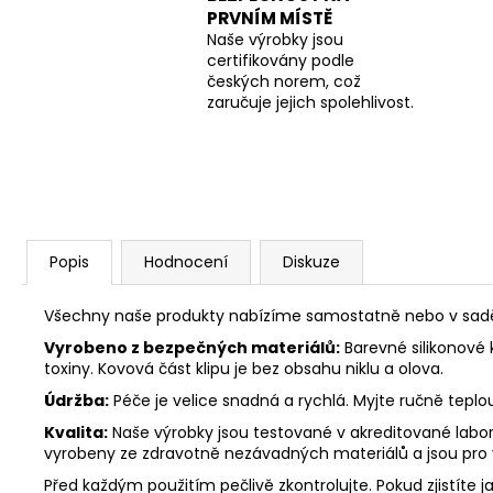
PRVNÍM MÍSTĚ
Naše výrobky jsou
certifikovány podle
českých norem, což
zaručuje jejich spolehlivost.
Popis
Hodnocení
Diskuze
Všechny naše produkty nabízíme samostatně nebo v sadě. 
Vyrobeno z bezpečných materiálů:
Barevné silikonové 
toxiny. Kovová část klipu je bez obsahu niklu a olova.
Údržba:
Péče je velice snadná a rychlá. Myjte ručně tepl
Kvalita:
Naše výrobky jsou testované v akreditované labora
vyrobeny ze zdravotně nezávadných materiálů a jsou pro
Před každým použitím pečlivě zkontrolujte. Pokud zjistíte j