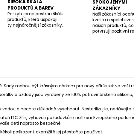
ŠIROKÁ ŠKÁLA
SPOKOJENÝMI
PRODUKTŮ A BAREV
ZÁKAZNÍKY
Poskytujeme pestrou škálu
Naši zákazníci oceňu
produktů, která uspokojí i
kvalitu a spolehlivos
ty nejnáročnější zákazníky.
našich produktů, co
potvrzují pozitivní 
Sady mohou být krásným dárkem pro nový přírůstek ve vaší rod
korálky a ozdoby jsou vyrobeny ze 100% potravinářského silikonu, 
ou vodou a nechte důkladně vyschnout. Nesterilizujte, nedávejte
toři ITC Zlín, vyhovují požadavkům nařízení Evropského parlament
 vaše děti naprosto bezpečné.
akékoli poškození, okamžitě jej přestaňte používat.