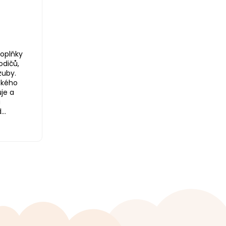
oplňky
odičů,
zuby.
ského
je a
a
..