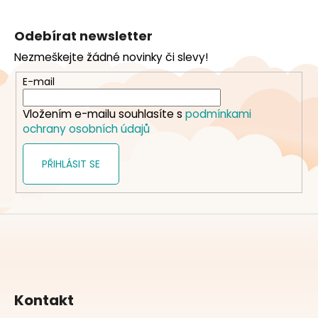
Z
á
Odebírat newsletter
p
Nezmeškejte žádné novinky či slevy!
a
t
E-mail
í
Vložením e-mailu souhlasíte s
podmínkami
ochrany osobních údajů
PŘIHLÁSIT SE
Kontakt