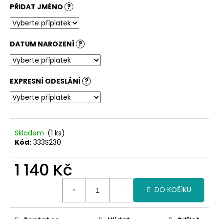
č
PŘIDAT JMÉNO
?
u
j
e
m
DATUM NAROZENÍ
?
e
EXPRESNÍ ODESLÁNÍ
?
Skladem
(1 ks)
Kód:
333S230
1 140 Kč
Měrná
DO KOŠÍKU
cena: