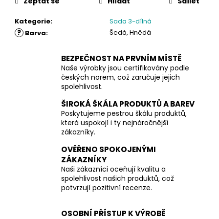
Zeptat se
Hlídat
Sdílet
Kategorie
:
Sada 3-dílná
?
Šedá, Hnědá
Barva
:
BEZPEČNOST NA PRVNÍM MÍSTĚ
Naše výrobky jsou certifikovány podle
českých norem, což zaručuje jejich
spolehlivost.
ŠIROKÁ ŠKÁLA PRODUKTŮ A BAREV
Poskytujeme pestrou škálu produktů,
která uspokojí i ty nejnáročnější
zákazníky.
OVĚŘENO SPOKOJENÝMI
ZÁKAZNÍKY
Naši zákazníci oceňují kvalitu a
spolehlivost našich produktů, což
potvrzují pozitivní recenze.
OSOBNÍ PŘÍSTUP K VÝROBĚ