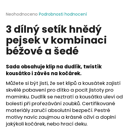
a
j
Průměrné
Neohodnoceno
Podrobnosti hodnocení
hodnocení
í
3 dílný setík hnědý
produktu
t
je
pejsek v kombinaci
?
0,0
z
béžové a šedé
5
hvězdiček.
Sada obsahuje klip na dudlík, twistík
HLEDAT
kousátko i závěs na kočárek.
Můžete si být jisti, že set klipů a kousátek zajistí
skvělé pobavení pro dítko a pocit jistoty pro
D
maminku. Dudlík se neztratí a kousátka uleví od
o
bolesti při prořezávání zoubků. Certifikované
p
materiály zaručí absolutní bezpečí. Pestré
o
motivy navíc zaujmou a krásně oživí a doplní
r
jakýkoli kočárek, nebo hrací deku.
u