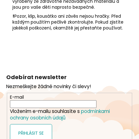
vyrobeny ze zdravotně nezávadných materiálů a
jsou pro vaše děti naprosto bezpečné.
!
Pozor, klip, kousátko ani závěs nejsou hračky. Před
každým použitím pečlivě zkontrolujte. Pokud zjistíte
jakékoli poškození, okamžitě jej přestaňte používat.
Z
á
Odebírat newsletter
p
Nezmeškejte žádné novinky či slevy!
a
t
E-mail
í
Vložením e-mailu souhlasíte s
podmínkami
ochrany osobních údajů
PŘIHLÁSIT SE