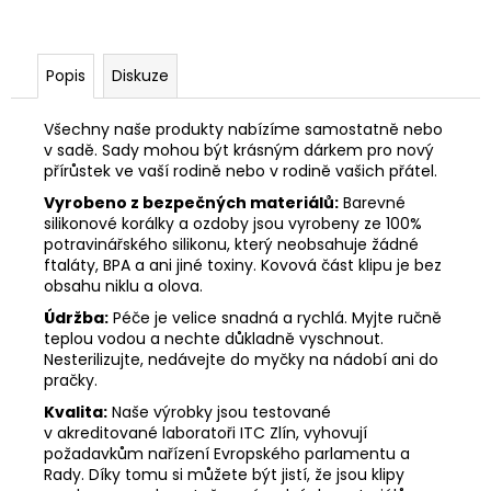
Popis
Diskuze
Všechny naše produkty nabízíme samostatně nebo
v sadě. Sady mohou být krásným dárkem pro nový
přírůstek ve vaší rodině nebo v rodině vašich přátel.
Vyrobeno z bezpečných materiálů:
Barevné
silikonové korálky a ozdoby jsou vyrobeny ze 100%
potravinářského silikonu, který neobsahuje žádné
ftaláty, BPA a ani jiné toxiny. Kovová část klipu je bez
obsahu niklu a olova.
Údržba:
Péče je velice snadná a rychlá. Myjte ručně
teplou vodou a nechte důkladně vyschnout.
Nesterilizujte, nedávejte do myčky na nádobí ani do
pračky.
Kvalita:
Naše výrobky jsou testované
v akreditované laboratoři ITC Zlín, vyhovují
požadavkům nařízení Evropského parlamentu a
Rady. Díky tomu si můžete být jistí, že jsou klipy