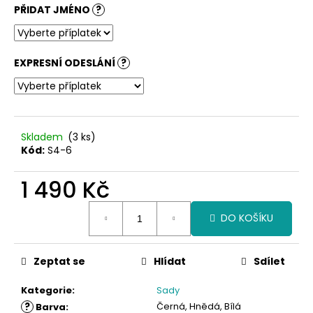
č
PŘIDAT JMÉNO
?
u
j
e
m
EXPRESNÍ ODESLÁNÍ
?
e
Skladem
(3 ks)
Kód:
S4-6
1 490 Kč
Měrná
DO KOŠÍKU
cena:
Zeptat se
Hlídat
Sdílet
Kategorie
:
Sady
?
Černá, Hnědá, Bílá
Barva
: