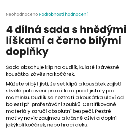
a
j
Průměrné
Neohodnoceno
Podrobnosti hodnocení
hodnocení
í
4 dílná sada s hnědými
produktu
t
je
liškami a černo bílými
?
0,0
z
doplňky
5
hvězdiček.
Sada obsahuje klip na dudlík, kulaté i závěsné
HLEDAT
kousátko, závěs na kočárek.
Můžete si být jisti, že set klipů a kousátek zajistí
skvělé pobavení pro dítko a pocit jistoty pro
D
maminku. Dudlík se neztratí a kousátka uleví od
o
bolesti při prořezávání zoubků. Certifikované
p
materiály zaručí absolutní bezpečí. Pestré
o
motivy navíc zaujmou a krásně oživí a doplní
r
jakýkoli kočárek, nebo hrací deku.
u