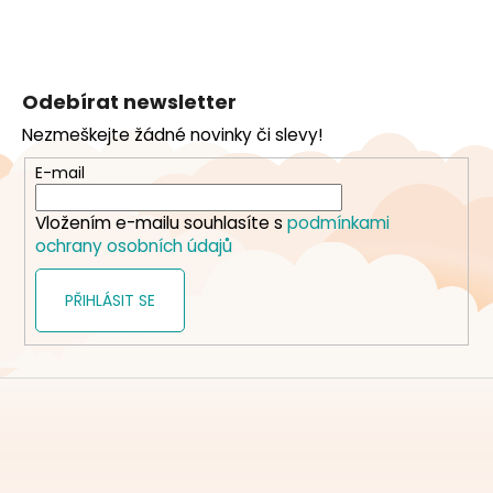
Z
á
Odebírat newsletter
p
Nezmeškejte žádné novinky či slevy!
a
t
E-mail
í
Vložením e-mailu souhlasíte s
podmínkami
ochrany osobních údajů
PŘIHLÁSIT SE