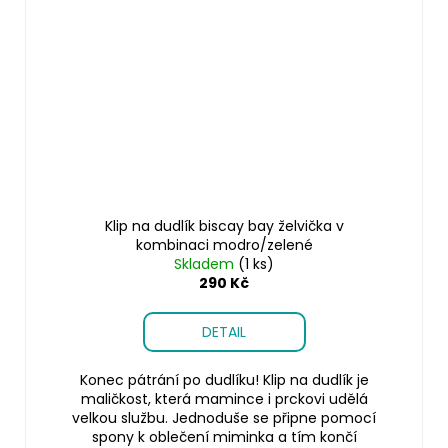
Klip na dudlík biscay bay želvička v
kombinaci modro/zelené
Skladem
(1 ks)
290 Kč
DETAIL
Konec pátrání po dudlíku! Klip na dudlík je
maličkost, která mamince i prckovi udělá
velkou službu. Jednoduše se připne pomocí
spony k oblečení miminka a tím končí