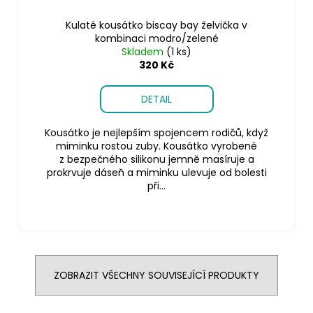
Kulaté kousátko biscay bay želvička v
kombinaci modro/zelené
Skladem
(1 ks)
320 Kč
DETAIL
Kousátko je nejlepším spojencem rodičů, když
miminku rostou zuby. Kousátko vyrobené
z bezpečného silikonu jemně masíruje a
prokrvuje dáseň a miminku ulevuje od bolesti
při...
ZOBRAZIT VŠECHNY SOUVISEJÍCÍ PRODUKTY