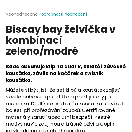
a
j
Průměrné
Neohodnoceno
Podrobnosti hodnocení
hodnocení
í
Biscay bay želvička v
produktu
t
je
kombinaci
?
0,0
z
zeleno/modré
5
hvězdiček.
Sada obsahuje klip na dudlík, kulaté i závěsné
HLEDAT
kousátko, závěs na kočárek a twistík
kousátko.
Můžete si být jisti, že set klipů a kousátek zajistí
D
skvělé pobavení pro dítko a pocit jistoty pro
o
maminku. Dudlík se neztratí a kousátka uleví od
p
bolesti při prořezávání zoubků. Certifikované
o
materiály zaručí absolutní bezpečí. Pestré
r
motivy navíc zaujmou a krásně oživí a doplní
u
jakýkoli kočárek, nebo hrací deku.