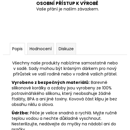
OSOBNÍ PŘÍSTUP K VÝROBĚ
Vaše přání je naším závazkem.
Popis
Hodnocení
Diskuze
Všechny naše produkty nabízíme samostatně nebo
v sadě. Sady mohou být krásným dárkem pro nový
přírůstek ve vaší rodině nebo v rodině vašich přátel.
Vyrobeno z bezpečných materiálů:
Barevné
silikonové korálky a ozdoby jsou vyrobeny ze 100%
potravinářského silikonu, který neobsahuje žádné
ftaláty, BPA a ani jiné toxiny. Kovová část klipu je bez
obsahu niklu a olova.
Údržba:
Péče je velice snadná a rychlá. Myjte ručně
teplou vodou a nechte důkladně vyschnout.
Nesterilizujte, nedávejte do myčky na nádobí ani do
pračky.