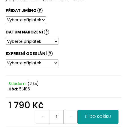
č
u
PŘIDAT JMÉNO
?
j
e
m
e
DATUM NAROZENÍ
?
EXPRESNÍ ODESLÁNÍ
?
Skladem
(2 ks)
Kód:
5S186
1 790 Kč
Měrná
DO KOŠÍKU
cena: