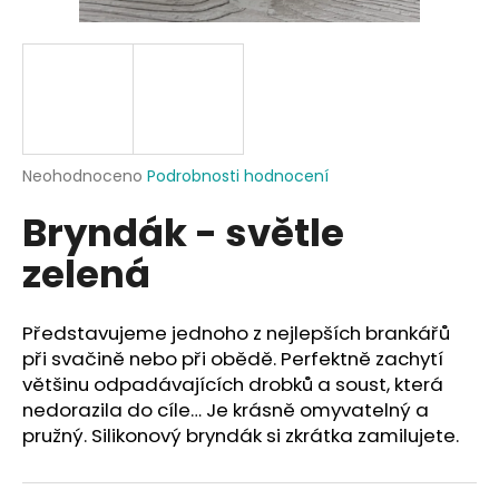
a
j
í
t
?
Průměrné
Neohodnoceno
Podrobnosti hodnocení
hodnocení
Bryndák - světle
produktu
je
HLEDAT
zelená
0,0
z
5
hvězdiček.
Představujeme jednoho z nejlepších brankářů
D
při svačině nebo při obědě. Perfektně zachytí
o
většinu odpadávajících drobků a soust, která
p
nedorazila do cíle… Je krásně omyvatelný a
o
pružný. Silikonový bryndák si zkrátka zamilujete.
r
u