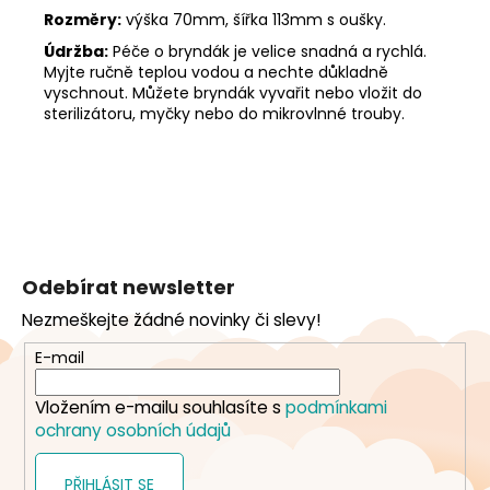
Rozměry:
výška 70mm, šířka 113mm s oušky.
Údržba:
Péče o bryndák je velice snadná a rychlá.
Myjte ručně teplou vodou a nechte důkladně
vyschnout. Můžete bryndák vyvařit nebo vložit do
sterilizátoru, myčky nebo do mikrovlnné trouby.
Z
á
Odebírat newsletter
p
Nezmeškejte žádné novinky či slevy!
a
t
E-mail
í
Vložením e-mailu souhlasíte s
podmínkami
ochrany osobních údajů
PŘIHLÁSIT SE