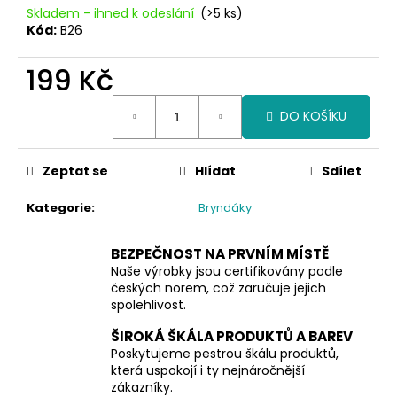
č
Skladem - ihned k odeslání
(>5 ks)
u
Kód:
B26
j
e
199 Kč
m
e
Měrná
DO KOŠÍKU
cena:
Zeptat se
Hlídat
Sdílet
Kategorie
:
Bryndáky
BEZPEČNOST NA PRVNÍM MÍSTĚ
Naše výrobky jsou certifikovány podle
českých norem, což zaručuje jejich
spolehlivost.
ŠIROKÁ ŠKÁLA PRODUKTŮ A BAREV
Poskytujeme pestrou škálu produktů,
která uspokojí i ty nejnáročnější
zákazníky.