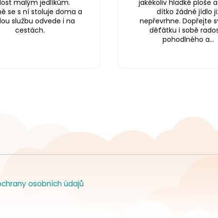
dost malým jedlíkům.
jakékoliv hladké ploše 
ě se s ní stoluje doma a
dítko žádné jídlo ji
lou službu odvede i na
nepřevrhne. Dopřejte
cestách.
děťátku i sobě rados
pohodlného a...
chrany osobních údajů