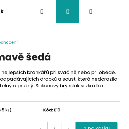
Hledat
Přihlášení
Nákupní
tka
Závěsy na kočárek
Twistík kousátka
košík
odnocení
tmavě šedá
nejlepších brankářů při svačině nebo při obědě.
 odpadávajících drobků a soust, která nedorazila
elný a pružný. Silikonový bryndák si zkrátka
>5 ks)
Kód:
B19
DO KOŠÍKU