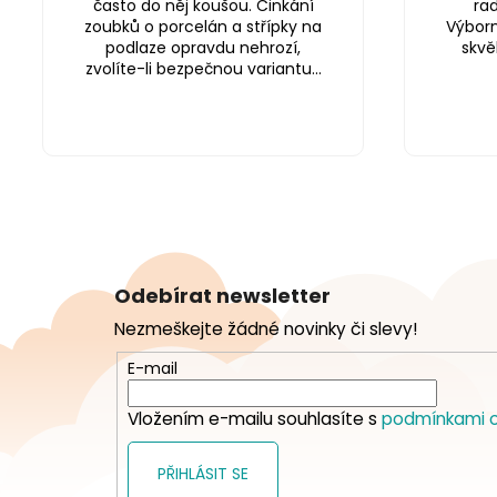
často do něj koušou. Cinkání
ra
zoubků o porcelán a střípky na
Výborn
podlaze opravdu nehrozí,
skvě
zvolíte-li bezpečnou variantu...
Z
á
Odebírat newsletter
p
Nezmeškejte žádné novinky či slevy!
a
t
E-mail
í
Vložením e-mailu souhlasíte s
podmínkami o
PŘIHLÁSIT SE