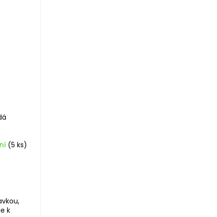
dá
ání
(5 ks)
avkou,
je k