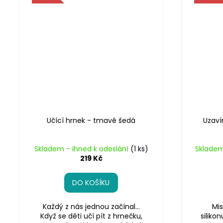
Učící hrnek - tmavě šedá
Uzaví
Skladem - ihned k odeslání
(1 ks)
Skladem
219 Kč
DO KOŠÍKU
Každý z nás jednou začínal…
Mis
Když se děti učí pít z hrnečku,
siliko