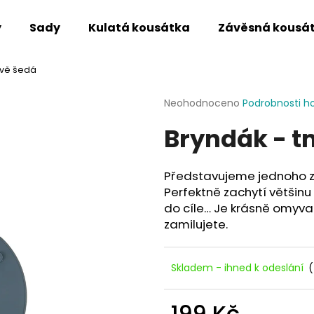
y
Sady
Kulatá kousátka
Závěsná kousá
avě šedá
Co potřebujete najít?
Průměrné
Neohodnoceno
Podrobnosti h
hodnocení
Bryndák - 
produktu
HLEDAT
je
0,0
z
Představujeme jednoho z 
5
Doporučujeme
Perfektně zachytí většinu
hvězdiček.
do cíle… Je krásně omyvat
zamilujete.
Skladem - ihned k odeslání
(
199 Kč