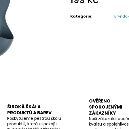
Měrná
cena:
Kategorie
:
Bryndá
OVĚŘENO
ŠIROKÁ ŠKÁLA
SPOKOJENÝMI
PRODUKTŮ A BAREV
ZÁKAZNÍKY
Poskytujeme pestrou škálu
Naši zákazníci oceňu
produktů, která uspokojí i
kvalitu a spolehlivos