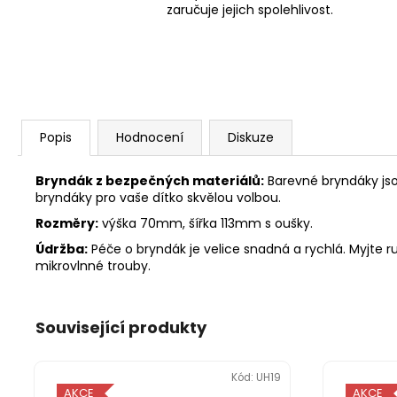
zaručuje jejich spolehlivost.
Popis
Hodnocení
Diskuze
Bryndák z bezpečných materiálů:
Barevné bryndáky jsou
bryndáky pro vaše dítko skvělou volbou.
Rozměry:
výška 70mm, šířka 113mm s oušky.
Údržba:
Péče o bryndák je velice snadná a rychlá. Myjte 
mikrovlnné trouby.
Související produkty
Kód:
UH19
AKCE
AKCE