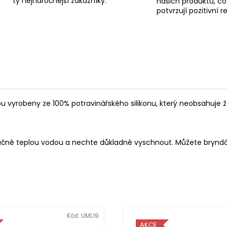
ty nejnáročnější zákazníky.
našich produktů, co
potvrzují pozitivní 
 vyrobeny ze 100% potravinářského silikonu, který neobsahuje žád
ručně teplou vodou a nechte důkladně vyschnout. Můžete bryndák 
Kód:
UML19
AKCE