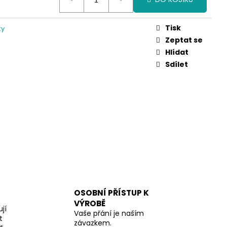
Tisk
ky
Zeptat se
Hlídat
Sdílet
OSOBNÍ PŘÍSTUP K
VÝROBĚ
jí
Vaše přání je naším
t
závazkem.