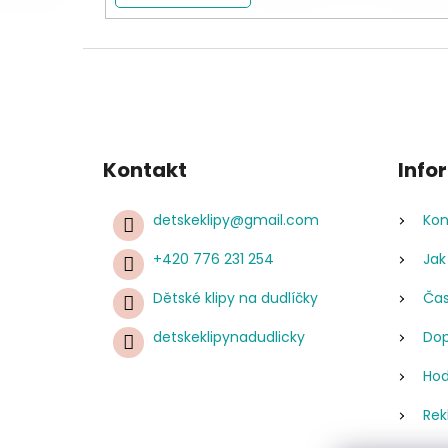
Kontakt
Info
detskeklipy
@
gmail.com
Kon
+420 776 231 254
Jak
Dětské klipy na dudlíčky
Čas
detskeklipynadudlicky
Dop
Hod
Rek