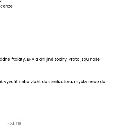
ž
recenze.
né ftaláty, BPA a ani jiné toxiny. Proto jsou naše
vyvařit nebo vložit do sterilizátoru, myčky nebo do
Kód:
T19