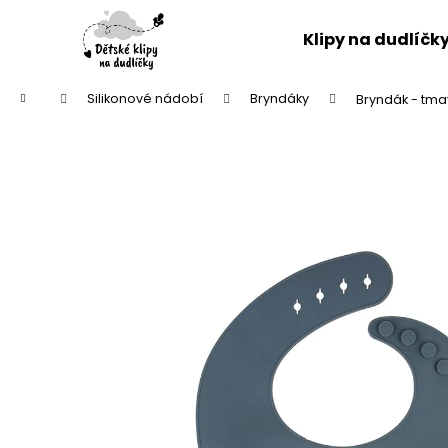
K
Přejít
na
o
Klipy na dudlíčk
obsah
Zpět
Zpět
š
do
do
í
Domů
Silikonové nádobí
Bryndáky
Bryndák - tm
k
obchodu
obchodu