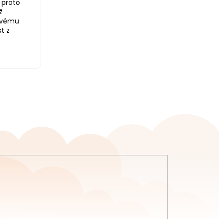
a proto
ž
 svému
t z