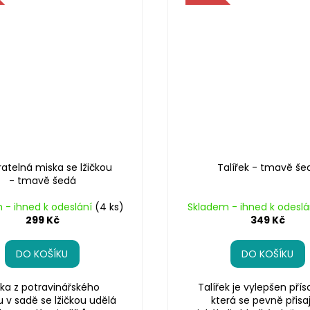
ratelná miska se lžičkou
Talířek - tmavě še
- tmavě šedá
 - ihned k odeslání
(4 ks)
Skladem - ihned k odesl
299 Kč
349 Kč
DO KOŠÍKU
DO KOŠÍKU
ka z potravinářského
Talířek je vylepšen přís
nu v sadě se lžičkou udělá
která se pevně přisa