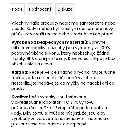
Popis
Hodnocení
Diskuze
Všechny naše produkty nabízíme samostatně nebo
v sadě. Sady mohou být krásným dárkem pro nový
přírůstek ve vaší rodině nebo v rodině vašich přátel.
Vyrobeno z bezpečných materiálů:
Barevné
silikonové korálky a ozdoby jsou vyrobeny ze 100%
potravinářského silikonu, který neobsahuje žádné
ftaláty, BPA a ani jiné toxiny. Kovová část klipu je bez
obsahu niklu a olova.
Údržba:
Péče je velice snadná a rychlá. Myjte ručně
teplou vodou a nechte důkladně vyschnout.
Nesterilizujte, nedávejte do myčky na nádobí ani do
pračky.
Kvalita:
Naše výrobky jsou testované
v akreditované laboratoři ITC Zlín, vyhovují
požadavkům nařízení Evropského parlamentu a
Rady. Díky tomu si můžete být jistí, že jsou klipy
vyrobeny ze zdravotně nezávadných materiálů a
jsou pro vaše děti naprosto bezpečné.