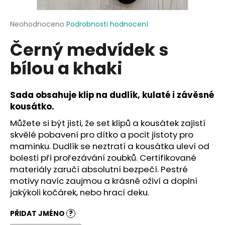
a
j
Průměrné
Neohodnoceno
Podrobnosti hodnocení
hodnocení
í
Černý medvídek s
produktu
t
je
bílou a khaki
?
0,0
z
5
hvězdiček.
Sada obsahuje klip na dudlík, kulaté i závěsné
kousátko.
HLEDAT
Můžete si být jisti, že set klipů a kousátek zajistí
skvělé pobavení pro dítko a pocit jistoty pro
maminku. Dudlík se neztratí a kousátka uleví od
bolesti při prořezávání zoubků. Certifikované
D
materiály zaručí absolutní bezpečí. Pestré
o
motivy navíc zaujmou a krásně oživí a doplní
p
jakýkoli kočárek, nebo hrací deku.
o
r
PŘIDAT JMÉNO
?
u