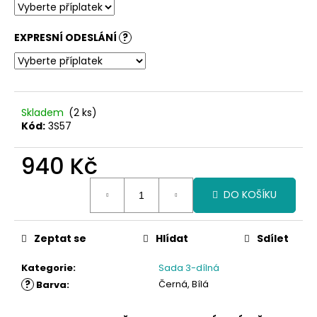
č
u
j
EXPRESNÍ ODESLÁNÍ
?
e
m
e
Skladem
(2 ks)
Kód:
3S57
940 Kč
Měrná
DO KOŠÍKU
cena:
Zeptat se
Hlídat
Sdílet
Kategorie
:
Sada 3-dílná
?
Černá, Bílá
Barva
: