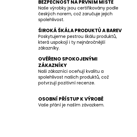
BEZPEČNOST NA PRVNÍM MÍSTĚ
Naše výrobky jsou certifikovány podle
českých norem, což zaručuje jejich
spolehlivost.
ŠIROKÁ ŠKÁLA PRODUKTŮ A BAREV
Poskytujeme pestrou škálu produktů,
která uspokojí i ty nejnáročnější
zákazníky.
OVĚŘENO SPOKOJENÝMI
ZÁKAZNÍKY
Naši zákazníci oceňují kvalitu a
spolehlivost našich produktů, což
potvrzují pozitivní recenze.
OSOBNÍ PŘÍSTUP K VÝROBĚ
Vaše přání je naším závazkem.