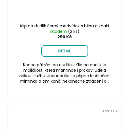
Klip na dudlík černý medvídek s bílou a khaki
Skladem
(2 ks)
290 Kč
DETAIL
Konec pátrání po dudlíku! Klip na dudlík je
maličkost, která mamince i prckovi udělá
velkou službu. Jednoduše se připne k oblečení
miminka a tím končí nekonečné ztrácení a...
Kód:
KK57