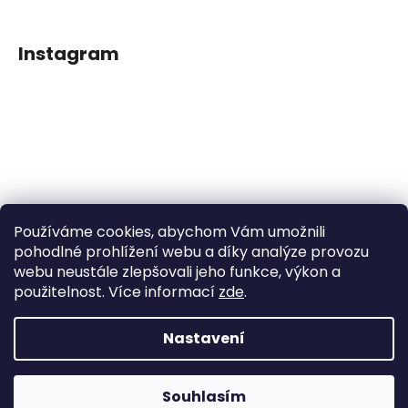
Instagram
Používáme cookies, abychom Vám umožnili
Sledovat na Instagramu
pohodlné prohlížení webu a díky analýze provozu
webu neustále zlepšovali jeho funkce, výkon a
použitelnost. Více informací
zde
.
Facebook
Nastavení
Vytvořil Shoptet
Souhlasím
Copyright 2026
Dětské klipy na dudlíčky
. Všechna práva