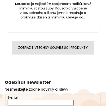
Kousátko je nejlepším spojencem rodičů, když
miminku rostou zuby. Kousátko vyrobené
z bezpečného silikonu jemně masíruje a
prokrvuje dáseň a miminku ulevuje od...
ZOBRAZIT VŠECHNY SOUVISEJÍCÍ PRODUKTY
Z
á
Odebírat newsletter
p
Nezmeškejte žádné novinky či slevy!
a
t
E-mail
í