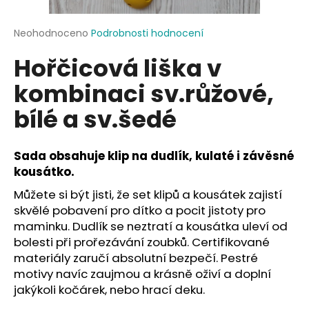
a
j
Průměrné
Neohodnoceno
Podrobnosti hodnocení
hodnocení
í
Hořčicová liška v
produktu
t
je
kombinaci sv.růžové,
?
0,0
z
bílé a sv.šedé
5
hvězdiček.
Sada obsahuje klip na dudlík, kulaté i závěsné
HLEDAT
kousátko.
Můžete si být jisti, že set klipů a kousátek zajistí
skvělé pobavení pro dítko a pocit jistoty pro
D
maminku. Dudlík se neztratí a kousátka uleví od
o
bolesti při prořezávání zoubků. Certifikované
p
materiály zaručí absolutní bezpečí. Pestré
o
motivy navíc zaujmou a krásně oživí a doplní
r
jakýkoli kočárek, nebo hrací deku.
u