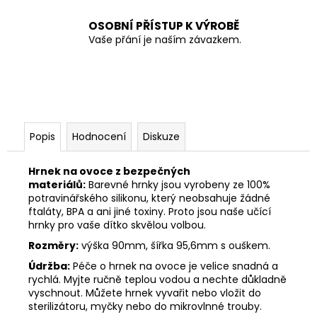
OSOBNÍ PŘÍSTUP K VÝROBĚ
Vaše přání je naším závazkem.
Popis
Hodnocení
Diskuze
Hrnek na ovoce z bezpečných
materiálů:
Barevné hrnky jsou vyrobeny ze 100%
potravinářského silikonu, který neobsahuje žádné
ftaláty, BPA a ani jiné toxiny. Proto jsou naše učící
hrnky pro vaše dítko skvělou volbou.
Rozměry:
výška 90mm, šířka 95,6mm s ouškem.
Údržba:
Péče o hrnek na ovoce je velice snadná a
rychlá. Myjte ručně teplou vodou a nechte důkladně
vyschnout. Můžete hrnek vyvařit nebo vložit do
sterilizátoru, myčky nebo do mikrovlnné trouby.