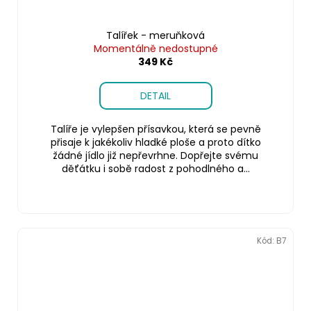
Talířek - meruňková
Momentálně nedostupné
349 Kč
DETAIL
Talíře je vylepšen přísavkou, která se pevně
přisaje k jakékoliv hladké ploše a proto dítko
žádné jídlo již nepřevrhne. Dopřejte svému
děťátku i sobě radost z pohodlného a...
Kód:
B7