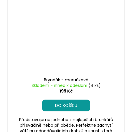
Bryndák - meruňková
Skladem - ihned k odeslání
(4 ks)
199 Kč
DO KOŠÍKU
Představujeme jednoho z nejlepších brankářů
při svačině nebo při obědě. Perfektně zachytí
většinu odpadávajících drobků a soust, která