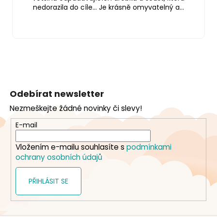
nedorazila do cíle… Je krásně omyvatelný a...
Z
á
Odebírat newsletter
p
Nezmeškejte žádné novinky či slevy!
a
t
E-mail
í
Vložením e-mailu souhlasíte s
podmínkami
ochrany osobních údajů
PŘIHLÁSIT SE