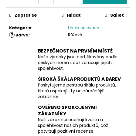
č
u
j
Zeptat se
Hlídat
Sdílet
e
m
Kategorie
:
Hrnek na ovoce
e
?
Růžová
Barva
:
BEZPEČNOST NA PRVNÍM MÍSTĚ
Naše výrobky jsou certifikovány podle
českých norem, což zaručuje jejich
spolehlivost.
ŠIROKÁ ŠKÁLA PRODUKTŮ A BAREV
Poskytujeme pestrou škálu produktů,
která uspokojí i ty nejnáročnější
zákazníky.
OVĚŘENO SPOKOJENÝMI
ZÁKAZNÍKY
Naši zákazníci oceňují kvalitu a
spolehlivost našich produktů, což
potvrzují pozitivní recenze.