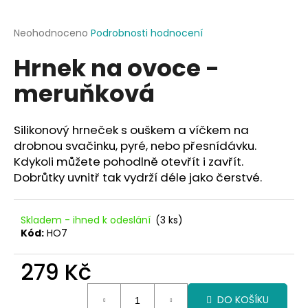
a
j
Průměrné
Neohodnoceno
Podrobnosti hodnocení
hodnocení
í
Hrnek na ovoce -
produktu
t
je
meruňková
?
0,0
z
5
hvězdiček.
Silikonový hrneček s ouškem a víčkem na
drobnou svačinku, pyré, nebo přesnídávku.
HLEDAT
Kdykoli můžete pohodlně otevřít i zavřít.
Dobrůtky uvnitř tak vydrží déle jako čerstvé.
D
Skladem - ihned k odeslání
(3 ks)
o
Kód:
HO7
p
o
279 Kč
r
Měrná
u
DO KOŠÍKU
cena: