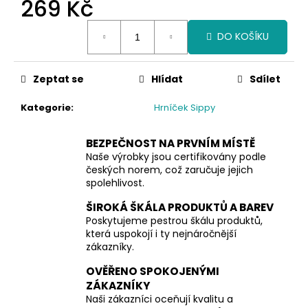
č
269 Kč
u
Měrná
j
DO KOŠÍKU
cena:
e
m
e
Zeptat se
Hlídat
Sdílet
Kategorie
:
Hrníček Sippy
BEZPEČNOST NA PRVNÍM MÍSTĚ
Naše výrobky jsou certifikovány podle
českých norem, což zaručuje jejich
spolehlivost.
ŠIROKÁ ŠKÁLA PRODUKTŮ A BAREV
Poskytujeme pestrou škálu produktů,
která uspokojí i ty nejnáročnější
zákazníky.
OVĚŘENO SPOKOJENÝMI
ZÁKAZNÍKY
Naši zákazníci oceňují kvalitu a