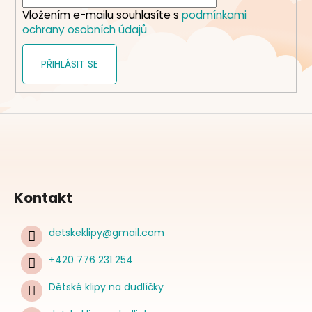
í
Vložením e-mailu souhlasíte s
podmínkami
ochrany osobních údajů
PŘIHLÁSIT SE
Kontakt
detskeklipy
@
gmail.com
+420 776 231 254
Dětské klipy na dudlíčky