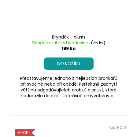
Bryndák - blush
Skladem - ihned k odeslání
(>5 ks)
199 Kč
DO KOŠÍKU
Představujeme jednoho z nejlepších brankářů
při svačině nebo při obědě. Perfektně zachytí
většinu odpadávajících drobků a soust, která
nedorazila do cíle… Je krásně omyvatelný a...
Kód:
HO10
AKCE