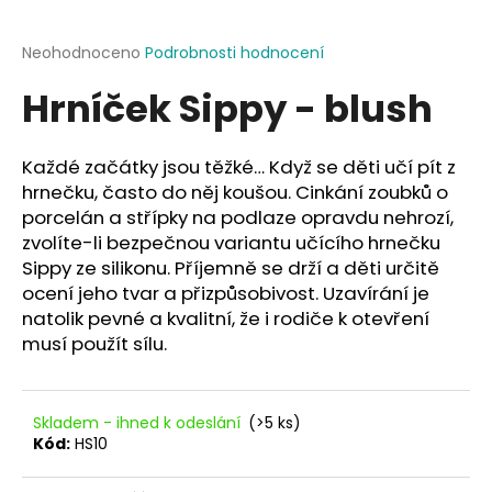
a
j
Průměrné
Neohodnoceno
Podrobnosti hodnocení
hodnocení
í
Hrníček Sippy - blush
produktu
t
je
?
0,0
z
Každé začátky jsou těžké… Když se děti učí pít z
5
hrnečku, často do něj koušou. Cinkání zoubků o
hvězdiček.
porcelán a střípky na podlaze opravdu nehrozí,
zvolíte-li bezpečnou variantu učícího hrnečku
HLEDAT
Sippy ze silikonu. Příjemně se drží a děti určitě
ocení jeho tvar a přizpůsobivost. Uzavírání je
natolik pevné a kvalitní, že i rodiče k otevření
musí použít sílu.
D
o
p
o
Skladem - ihned k odeslání
(>5 ks)
r
Kód:
HS10
u