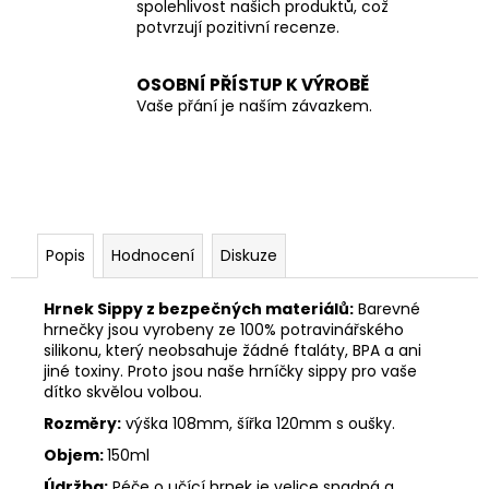
spolehlivost našich produktů, což
potvrzují pozitivní recenze.
OSOBNÍ PŘÍSTUP K VÝROBĚ
Vaše přání je naším závazkem.
Popis
Hodnocení
Diskuze
Hrnek Sippy z bezpečných materiálů:
Barevné
hrnečky jsou vyrobeny ze 100% potravinářského
silikonu, který neobsahuje žádné ftaláty, BPA a ani
jiné toxiny. Proto jsou naše hrníčky sippy pro vaše
dítko skvělou volbou.
Rozměry:
výška 108mm, šířka 120mm s oušky.
Objem:
150ml
Údržba:
Péče o učící hrnek je velice snadná a