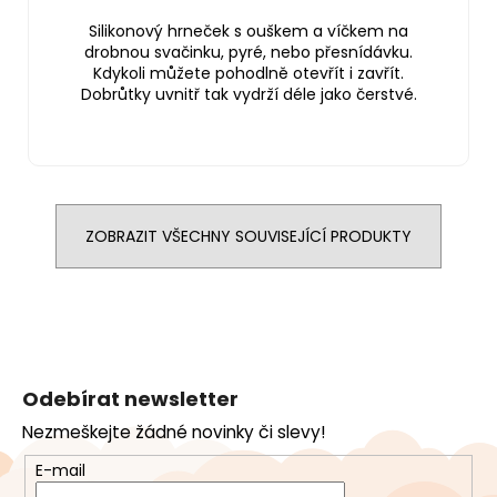
Silikonový hrneček s ouškem a víčkem na
drobnou svačinku, pyré, nebo přesnídávku.
Kdykoli můžete pohodlně otevřít i zavřít.
Dobrůtky uvnitř tak vydrží déle jako čerstvé.
ZOBRAZIT VŠECHNY SOUVISEJÍCÍ PRODUKTY
Z
á
Odebírat newsletter
p
Nezmeškejte žádné novinky či slevy!
a
t
E-mail