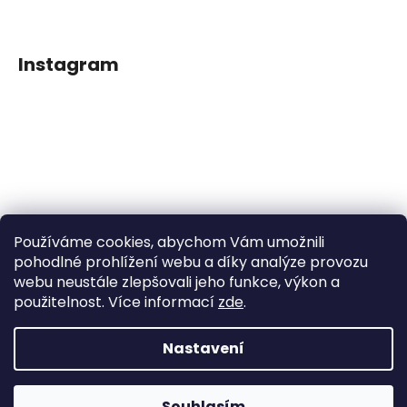
Instagram
Používáme cookies, abychom Vám umožnili
Sledovat na Instagramu
pohodlné prohlížení webu a díky analýze provozu
webu neustále zlepšovali jeho funkce, výkon a
použitelnost. Více informací
zde
.
Facebook
Nastavení
Vytvořil Shoptet
Souhlasím