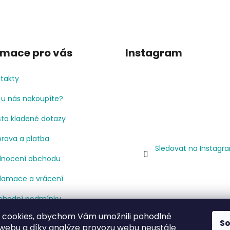
rmace pro vás
Instagram
takty
 u nás nakoupíte?
to kladené dotazy
rava a platba
Sledovat na Instagr
nocení obchodu
lamace a vrácení
hodní podmínky
 cookies, abychom Vám umožnili pohodlné
mínky ochrany osobních
S
 webu a díky analýze provozu webu neustále
jů