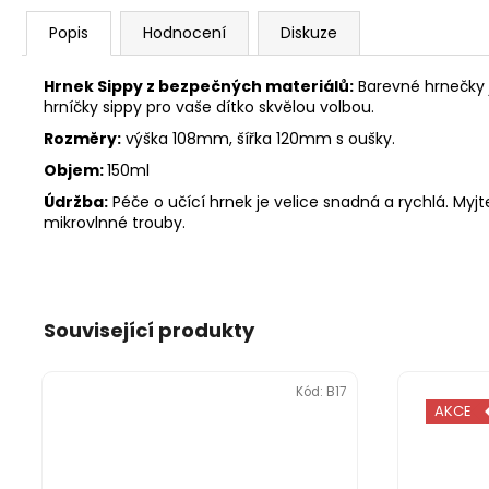
Popis
Hodnocení
Diskuze
Hrnek Sippy z bezpečných materiálů:
Barevné hrnečky j
hrníčky sippy pro vaše dítko skvělou volbou.
Rozměry:
výška 108mm, šířka 120mm s oušky.
Objem:
150ml
Údržba:
Péče o učící hrnek je velice snadná a rychlá. My
mikrovlnné trouby.
Související produkty
Kód:
B17
AKCE