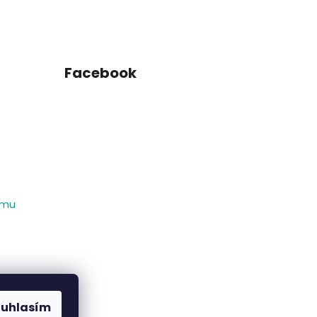
Facebook
amu
ouhlasím