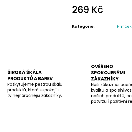
269 Kč
Měrná
cena:
Kategorie
:
Hrníček
OVĚŘENO
ŠIROKÁ ŠKÁLA
SPOKOJENÝMI
PRODUKTŮ A BAREV
ZÁKAZNÍKY
Poskytujeme pestrou škálu
Naši zákazníci oceňu
produktů, která uspokojí i
kvalitu a spolehlivos
ty nejnáročnější zákazníky.
našich produktů, co
potvrzují pozitivní 