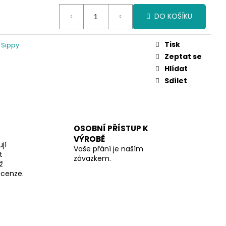
DO KOŠÍKU
Tisk
 Sippy
Zeptat se
Hlídat
Sdílet
OSOBNÍ PŘÍSTUP K
VÝROBĚ
jí
Vaše přání je naším
t
závazkem.
ž
recenze.