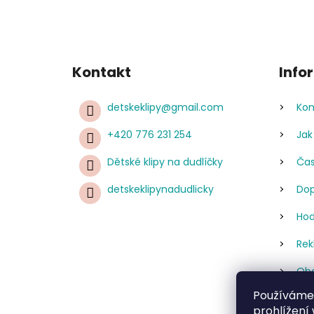
Kontakt
Info
detskeklipy
@
gmail.com
Kon
+420 776 231 254
Jak
Dětské klipy na dudlíčky
Čas
detskeklipynadudlicky
Dop
Hod
Rek
Obc
Používáme
Pod
prohlížení
úda