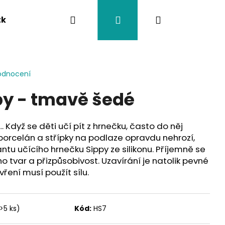
Hledat
Přihlášení
Nákupní
tka
Závěsy na kočárek
Twistík kousátka
košík
odnocení
py - tmavě šedé
 Když se děti učí pít z hrnečku, často do něj
porcelán a střípky na podlaze opravdu nehrozí,
ntu učícího hrnečku Sippy ze silikonu. Příjemně se
eho tvar a přizpůsobivost. Uzavírání je natolik pevné
evření musí použít sílu.
>5 ks)
Kód:
HS7