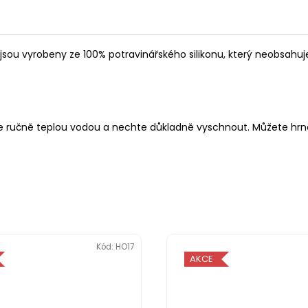
sou vyrobeny ze 100% potravinářského silikonu, který neobsahuje 
jte ručně teplou vodou a nechte důkladně vyschnout. Můžete hrnek
Kód:
HO17
AKCE