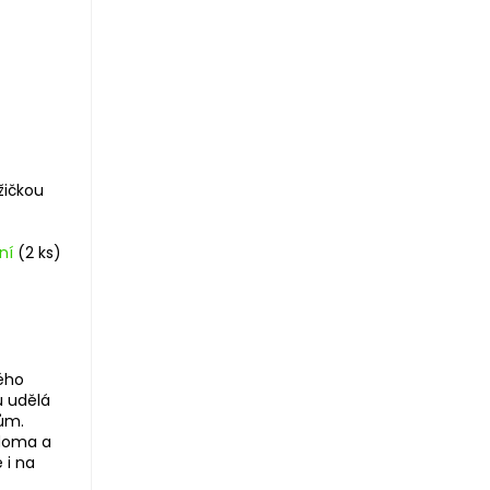
žičkou
ání
(2 ks)
kého
u udělá
ům.
 doma a
 i na