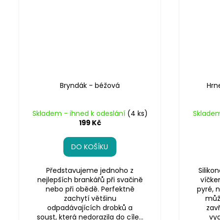
Bryndák - béžová
Hrn
Skladem - ihned k odeslání
(4 ks)
Skladem
199 Kč
DO KOŠÍKU
Představujeme jednoho z
Siliko
nejlepších brankářů při svačině
víčke
nebo při obědě. Perfektně
pyré, 
zachytí většinu
může
odpadávajících drobků a
zavř
soust, která nedorazila do cíle…
vyd