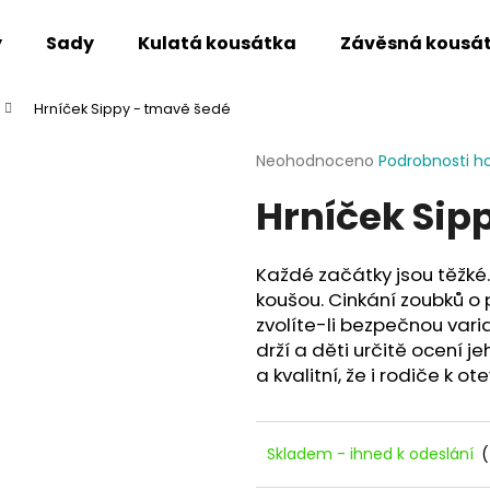
y
Sady
Kulatá kousátka
Závěsná kousá
Hrníček Sippy - tmavě šedé
Co potřebujete najít?
Průměrné
Neohodnoceno
Podrobnosti h
hodnocení
Hrníček Sip
produktu
HLEDAT
je
0,0
z
Každé začátky jsou těžké…
5
Doporučujeme
koušou. Cinkání zoubků o 
hvězdiček.
zvolíte-li bezpečnou varia
drží a děti určitě ocení j
a kvalitní, že i rodiče k ot
Skladem - ihned k odeslání
(