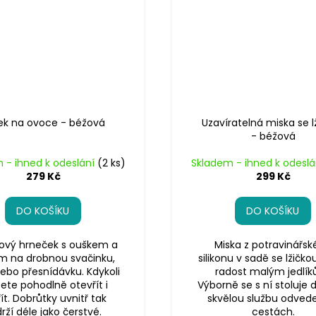
ek na ovoce - béžová
Uzavíratelná miska se l
- béžová
 - ihned k odeslání
(2 ks)
Skladem - ihned k odesl
279 Kč
299 Kč
DO KOŠÍKU
DO KOŠÍKU
nový hrneček s ouškem a
Miska z potravinářs
m na drobnou svačinku,
silikonu v sadě se lžičko
nebo přesnídávku. Kdykoli
radost malým jedlík
te pohodlně otevřít i
Výborně se s ní stoluje
ít. Dobrůtky uvnitř tak
skvělou službu odvede
rží déle jako čerstvé.
cestách.