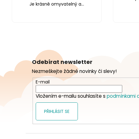
Je krásně omyvatelný a...
Z
á
Odebírat newsletter
p
Nezmeškejte žádné novinky či slevy!
a
t
E-mail
í
Vložením e-mailu souhlasíte s
podmínkami o
PŘIHLÁSIT SE