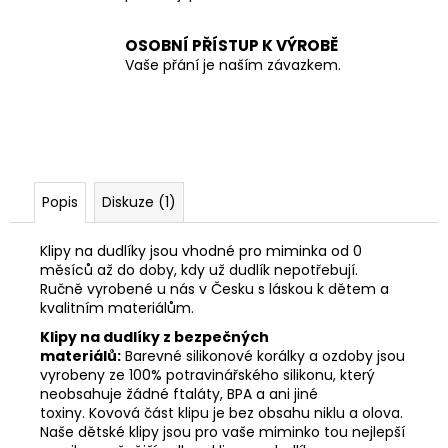
OSOBNÍ PŘÍSTUP K VÝROBĚ
Vaše přání je naším závazkem.
Popis
Diskuze (1)
Klipy na dudlíky jsou vhodné pro miminka od 0
měsíců až do doby, kdy už dudlík nepotřebují.
Ručně vyrobené u nás v Česku s láskou k dětem a
kvalitním materiálům.
Klipy na dudlíky z bezpečných
materiálů:
Barevné silikonové korálky a ozdoby jsou
vyrobeny ze 100% potravinářského silikonu, který
neobsahuje žádné ftaláty, BPA a ani jiné
toxiny. Kovová část klipu je bez obsahu niklu a olova.
Naše dětské klipy jsou pro vaše miminko tou nejlepší