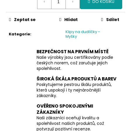
DO KOŠÍKU
cena:
Zeptat se
Hlídat
Sdílet
Klipy na dudlíčky -
Kategorie
:
Myšky
BEZPEČNOST NA PRVNÍM MÍSTĚ
Naše výrobky jsou certifikovány podle
českých norem, což zaručuje jejich
spolehlivost.
ŠIROKÁ ŠKÁLA PRODUKTŮ A BAREV
Poskytujeme pestrou škálu produktů,
která uspokojí i ty nejnáročnější
zákazníky.
OVĚŘENO SPOKOJENÝMI
ZÁKAZNÍKY
Naši zákazníci oceňují kvalitu a
spolehlivost našich produktů, což
potvrzují pozitivní recenze.