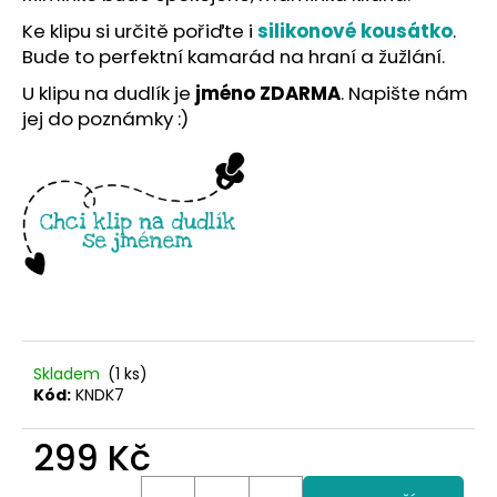
č
u
Ke klipu si určitě pořiďte i
silikonové kousátko
.
j
Bude to perfektní kamarád na hraní a žužlání.
e
U klipu na dudlík je
jméno ZDARMA
. Napište nám
m
jej do poznámky :)
e
Skladem
(1 ks)
Kód:
KNDK7
299 Kč
Měrná