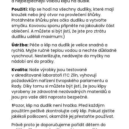
a nejbezpečnější volbou klipu na dudlík.
Použití:
Klip se hodí na všechny dudlíky, které mají
kroužek nebo jiný otvor na provlečení šňůrky.
Protáhněte šňůrku přes očko dudlíku a vytvořte
smyčku. Kovovou sponu připněte na jakoukoliv část
oblečení. A můžete si být jistí, že jste pro ztrátu
dudlíku udělali maximum:)
Údržba:
Péče o klip na dudlík je velice snadná a
rychlá. Myjte ručně teplou vodou a nechte důkladně
vyschnout. Nesterilizujte, nedávejte do myčky na
nádobí ani do pračky.
Kvalita:
Naše výrobky jsou testované
v akreditované laboratoři ITC Zlín, vyhovují
požadavkům nařízení Evropského parlamentu a
Rady. Díky tomu si můžete být jistí, že jsou klipy
vyrobeny ze zdravotně nezávadných materiálů a
jsou pro vaše děti naprosto bezpečné.
!
Pozor, klip na dudlík není hračka. Před každým
použitím pečlivě zkontrolujte celý klip. Pokud zjistíte
jakékoli poškození, okamžitě jej přestaňte používat.
Právě proto je doporučujeme pořídit dětem do