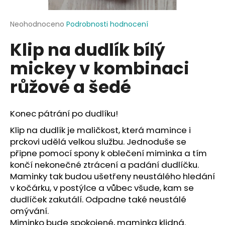
a
j
Průměrné
Neohodnoceno
Podrobnosti hodnocení
hodnocení
í
Klip na dudlík bílý
produktu
t
je
mickey v kombinaci
?
0,0
z
růžové a šedé
5
hvězdiček.
Konec pátrání po dudlíku!
HLEDAT
Klip na dudlík je maličkost, která mamince i
prckovi udělá velkou službu. Jednoduše se
připne pomocí spony k oblečení miminka a tím
D
končí nekonečné ztrácení a padání dudlíčku.
o
Maminky tak budou ušetřeny neustálého hledání
p
v kočárku, v postýlce a vůbec všude, kam se
o
dudlíček zakutálí. Odpadne také neustálé
r
omývání.
u
Miminko bude spokojené, maminka klidná.