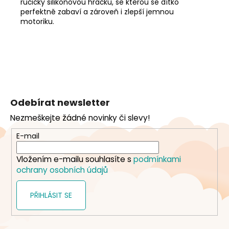
ručičky silikonovou hračku, se kterou se dítko
perfektně zabaví a zároveň i zlepší jemnou
motoriku.
Z
á
Odebírat newsletter
p
Nezmeškejte žádné novinky či slevy!
a
t
E-mail
í
Vložením e-mailu souhlasíte s
podmínkami
ochrany osobních údajů
PŘIHLÁSIT SE