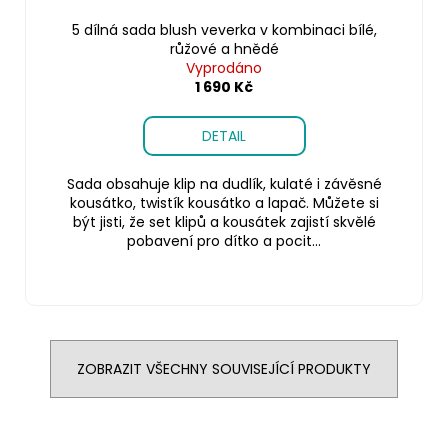
5 dílná sada blush veverka v kombinaci bílé,
růžové a hnědé
Vyprodáno
1 690 Kč
DETAIL
Sada obsahuje klip na dudlík, kulaté i závěsné
kousátko, twistík kousátko a lapač. Můžete si
být jisti, že set klipů a kousátek zajistí skvělé
pobavení pro dítko a pocit...
ZOBRAZIT VŠECHNY SOUVISEJÍCÍ PRODUKTY