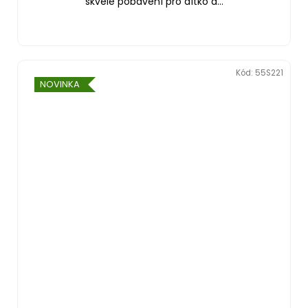
skvělé pobavení pro dítko a...
Kód:
55S221
NOVINKA