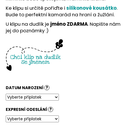
č
u
Ke klipu si určitě pořiďte i
silikonové kousátko
.
j
Bude to perfektní kamarád na hraní a žužlání.
e
U klipu na dudlík je
jméno ZDARMA
. Napište nám
m
jej do poznámky :)
e
DATUM NAROZENÍ
?
EXPRESNÍ ODESLÁNÍ
?