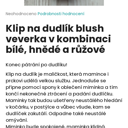
a
j
Průměrné
Neohodnoceno
Podrobnosti hodnocení
hodnocení
í
Klip na dudlík blush
produktu
t
je
veverka v kombinaci
?
0,0
z
bílé, hnědé a růžové
5
hvězdiček.
Konec pátrání po dudlíku!
HLEDAT
Klip na dudlík je maličkost, která mamince i
prckovi udělá velkou službu. Jednoduše se
připne pomocí spony k oblečení miminka a tím
D
končí nekonečné ztrácení a padání dudlíčku.
o
Maminky tak budou ušetřeny neustálého hledání
p
v kočárku, v postýlce a vůbec všude, kam se
o
dudlíček zakutálí. Odpadne také neustálé
r
omývání.
u
Miminko bude spokojené, maminka klidná.