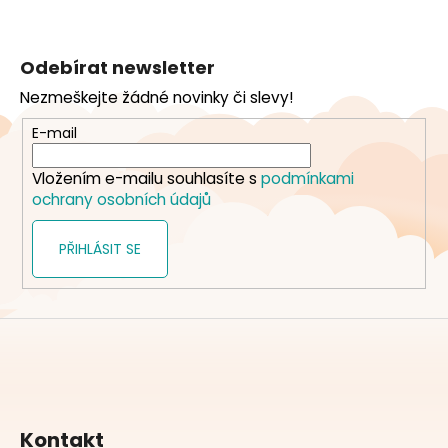
Z
á
Odebírat newsletter
p
Nezmeškejte žádné novinky či slevy!
a
t
E-mail
í
Vložením e-mailu souhlasíte s
podmínkami
ochrany osobních údajů
PŘIHLÁSIT SE
Kontakt