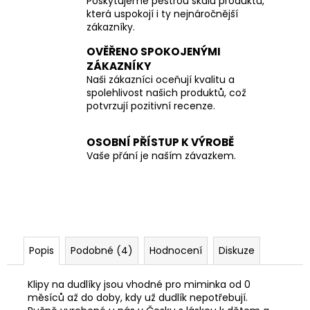
Poskytujeme pestrou škálu produktů,
která uspokojí i ty nejnáročnější
zákazníky.
OVĚŘENO SPOKOJENÝMI
ZÁKAZNÍKY
Naši zákazníci oceňují kvalitu a
spolehlivost našich produktů, což
potvrzují pozitivní recenze.
OSOBNÍ PŘÍSTUP K VÝROBĚ
Vaše přání je naším závazkem.
Popis
Podobné (4)
Hodnocení
Diskuze
Klipy na dudlíky jsou vhodné pro miminka od 0
měsíců až do doby, kdy už dudlík nepotřebují.