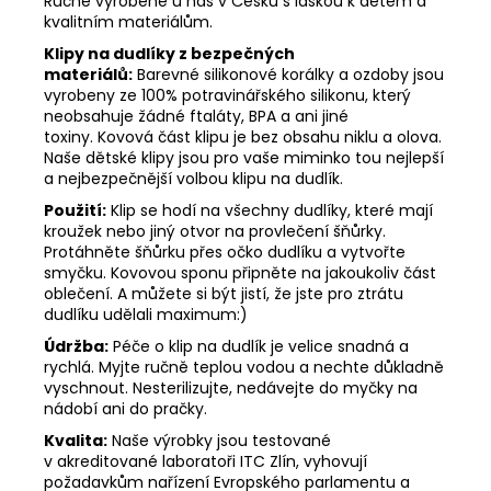
Ručně vyrobené u nás v Česku s láskou k dětem a
kvalitním materiálům.
Klipy na dudlíky z bezpečných
materiálů:
Barevné silikonové korálky a ozdoby jsou
vyrobeny ze 100% potravinářského silikonu, který
neobsahuje žádné ftaláty, BPA a ani jiné
toxiny. Kovová část klipu je bez obsahu niklu a olova.
Naše dětské klipy jsou pro vaše miminko tou nejlepší
a nejbezpečnější volbou klipu na dudlík.
Použití:
Klip se hodí na všechny dudlíky, které mají
kroužek nebo jiný otvor na provlečení šňůrky.
Protáhněte šňůrku přes očko dudlíku a vytvořte
smyčku. Kovovou sponu připněte na jakoukoliv část
oblečení. A můžete si být jistí, že jste pro ztrátu
dudlíku udělali maximum:)
Údržba:
Péče o klip na dudlík je velice snadná a
rychlá. Myjte ručně teplou vodou a nechte důkladně
vyschnout. Nesterilizujte, nedávejte do myčky na
nádobí ani do pračky.
Kvalita:
Naše výrobky jsou testované
v akreditované laboratoři ITC Zlín, vyhovují
požadavkům nařízení Evropského parlamentu a