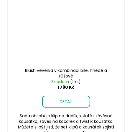
Blush veverka v kombinaci bílé, hnědé a
růžové
Skladem
(1 ks)
1 790 Kč
DETAIL
Sada obsahuje klip na dudlík, kulaté i závěsné
kousátko, závěs na kočárek a twistík kousátko.
Můžete si být jisti, že set klipů a kousátek zajistí