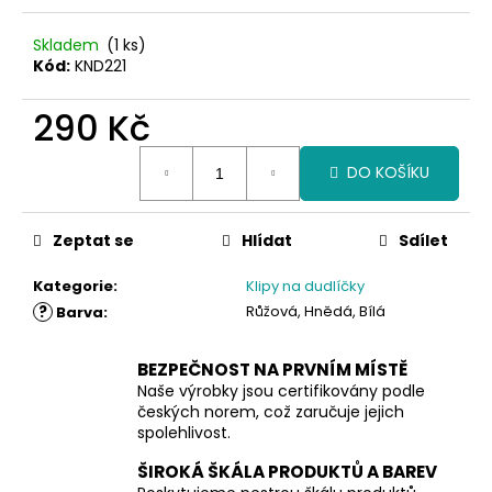
Skladem
(1 ks)
Kód:
KND221
290 Kč
Měrná
DO KOŠÍKU
cena:
Zeptat se
Hlídat
Sdílet
Kategorie
:
Klipy na dudlíčky
?
Růžová, Hnědá, Bílá
Barva
:
BEZPEČNOST NA PRVNÍM MÍSTĚ
Naše výrobky jsou certifikovány podle
českých norem, což zaručuje jejich
spolehlivost.
ŠIROKÁ ŠKÁLA PRODUKTŮ A BAREV