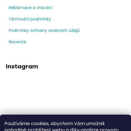
Reklamace a vrácení
Obchodní podmínky
Podmínky ochrany osobních údajů
Recenze
Instagram
Používáme cookies, abychom Vám umožnili
Sledovat na Instagramu
pohodlné prohlížení webu a díky analýze provozu