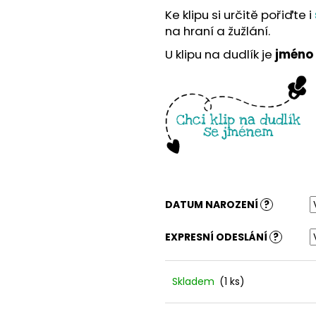
Ke klipu si určitě pořiďte i
na hraní a žužlání.
U klipu na dudlík je
jméno
DATUM NAROZENÍ
?
EXPRESNÍ ODESLÁNÍ
?
Skladem
(1 ks)