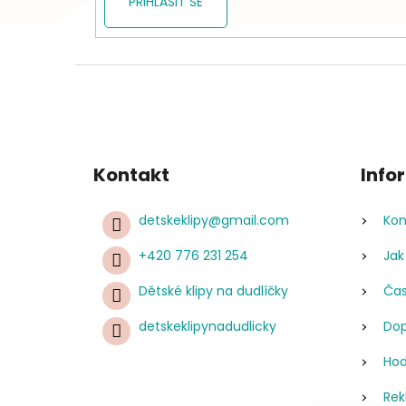
PŘIHLÁSIT SE
Kontakt
Info
detskeklipy
@
gmail.com
Kon
+420 776 231 254
Jak
Dětské klipy na dudlíčky
Čas
detskeklipynadudlicky
Dop
Hod
Rek