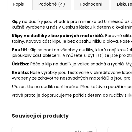
Popis
Podobné (4)
Hodnocení
Diskuz
Klipy na dudlíky jsou vhodné pro miminka od 0 měsíců až d
Ručně vyrobené u nás v Česku s láskou k dětem a kvalitn
Klipy na dudlíky z bezpečných materiálů:
Barevné silik
toxiny. Kovová část klipu je bez obsahu niklu a olova. Naše
Použití:
Klip se hodí na všechny dudlíky, které mají krouž
jakoukoliv část oblečení. A můžete si být jistí, že jste pro
Údržba:
Péče o klip na dudlík je velice snadná a rychlá. 
Kvalita:
Naše výrobky jsou testované v akreditované labora
vyrobeny ze zdravotně nezávadných materiálů a jsou pro
!
Pozor, klip na dudlík není hračka. Před každým použitím peč
Právě proto je doporučujeme pořídit dětem do ručičky sili
Související produkty