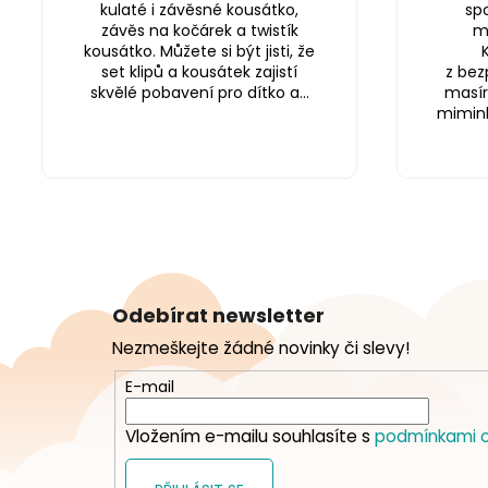
kulaté i závěsné kousátko,
sp
závěs na kočárek a twistík
m
kousátko. Můžete si být jisti, že
set klipů a kousátek zajistí
z bez
skvělé pobavení pro dítko a...
masír
miminku
Z
á
Odebírat newsletter
p
Nezmeškejte žádné novinky či slevy!
a
t
E-mail
í
Vložením e-mailu souhlasíte s
podmínkami o