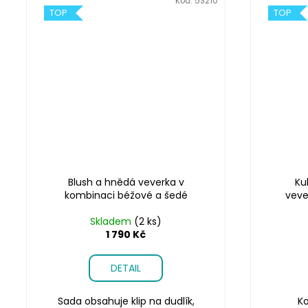
Kód:
5S210
TOP
TOP
Blush a hnědá veverka v
Ku
kombinaci béžové a šedé
veve
Skladem
(2 ks)
1 790 Kč
DETAIL
Sada obsahuje klip na dudlík,
Ko