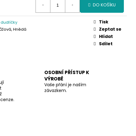
DO KOŠÍKU
Tisk
 dudlíčky
Zeptat se
ůžová, Hnědá
Hlídat
Sdílet
OSOBNÍ PŘÍSTUP K
VÝROBĚ
jí
Vaše přání je naším
t
závazkem.
ž
recenze.