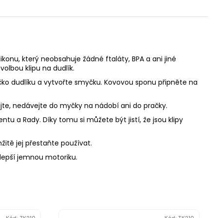
ikonu, který neobsahuje žádné ftaláty, BPA a ani jiné
volbou klipu na dudlík.
 očko dudlíku a vytvořte smyčku. Kovovou sponu připněte na
zujte, nedávejte do myčky na nádobí ani do pračky.
u a Rady. Díky tomu si můžete být jistí, že jsou klipy
mžitě jej přestaňte používat.
zlepší jemnou motoriku.