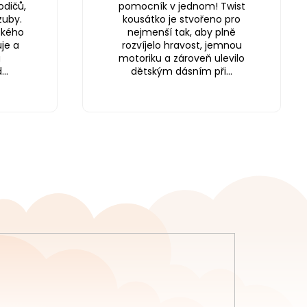
odičů,
pomocník v jednom! Twist
zuby.
kousátko je stvořeno pro
ského
nejmenší tak, aby plně
je a
rozvíjelo hravost, jemnou
a
motoriku a zároveň ulevilo
..
dětským dásním při...