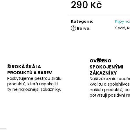
290 Kč
Měrná
cena:
Kategorie
:
Klipy na
?
Šedá, R
Barva
:
OVĚŘENO
ŠIROKÁ ŠKÁLA
SPOKOJENÝMI
PRODUKTŮ A BAREV
ZÁKAZNÍKY
Poskytujeme pestrou škálu
Naši zákazníci oceňu
produktů, která uspokojí i
kvalitu a spolehlivos
ty nejnáročnější zákazníky.
našich produktů, co
potvrzují pozitivní 