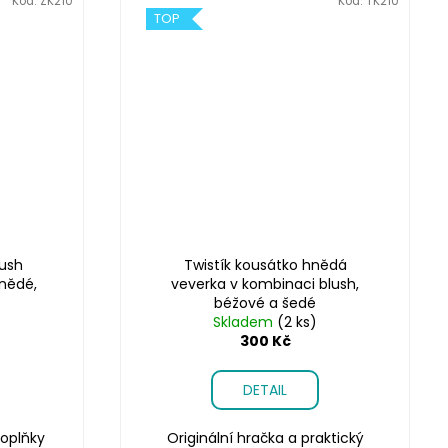
Kód:
ZK210
Kód:
TK210
TOP
ush
Twistík kousátko hnědá
nědé,
veverka v kombinaci blush,
béžové a šedé
Skladem
(2 ks)
300 Kč
DETAIL
oplňky
Originální hračka a praktický