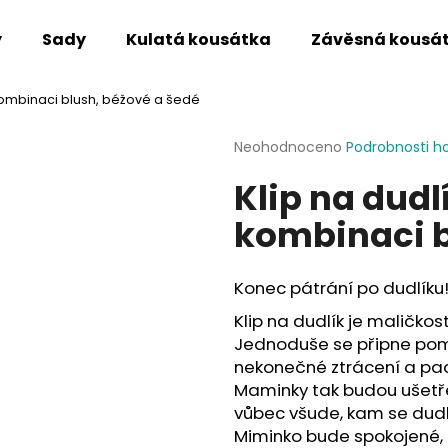
y
Sady
Kulatá kousátka
Závěsná kousá
kombinaci blush, béžové a šedé
Co potřebujete najít?
Průměrné
Neohodnoceno
Podrobnosti h
hodnocení
Klip na dud
produktu
HLEDAT
je
kombinaci b
0,0
z
5
Doporučujeme
hvězdiček.
Konec pátrání po dudlíku
Klip na dudlík je maličkos
Jednoduše se připne pom
nekonečné ztrácení a pad
Maminky tak budou ušetře
vůbec všude, kam se dudl
Miminko bude spokojené,