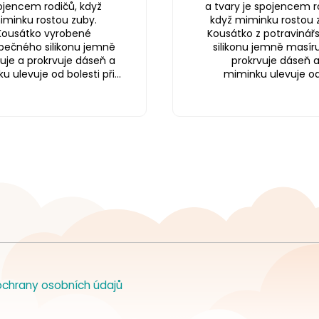
ojencem rodičů, když
a tvary je spojencem r
iminku rostou zuby.
když miminku rostou 
Kousátko vyrobené
Kousátko z potravinář
pečného silikonu jemně
silikonu jemně masíru
uje a prokrvuje dáseň a
prokrvuje dáseň 
 ulevuje od bolesti při...
miminku ulevuje od.
chrany osobních údajů