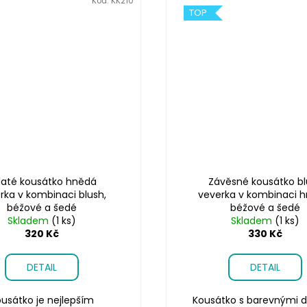
Kód:
KK210
TOP
laté kousátko hnědá
Závěsné kousátko bl
rka v kombinaci blush,
veverka v kombinaci h
béžové a šedé
béžové a šedé
Skladem
(1 ks)
Skladem
(1 ks)
320 Kč
330 Kč
DETAIL
DETAIL
usátko je nejlepším
Kousátko s barevnými d