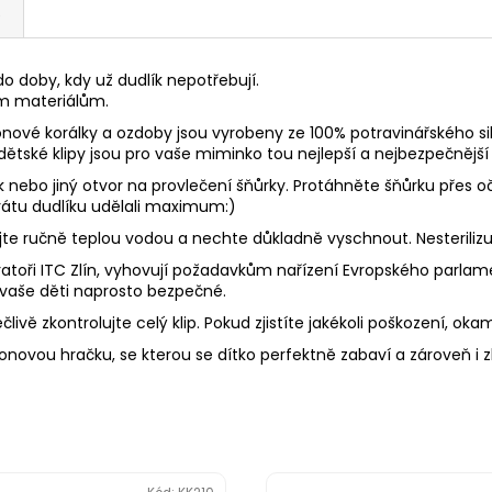
e
o doby, kdy už dudlík nepotřebují.
ím materiálům.
onové korálky a ozdoby jsou vyrobeny ze 100% potravinářského sil
 dětské klipy jsou pro vaše miminko tou nejlepší a nejbezpečnější 
ek nebo jiný otvor na provlečení šňůrky. Protáhněte šňůrku přes
 ztrátu dudlíku udělali maximum:)
Myjte ručně teplou vodou a nechte důkladně vyschnout. Nesterili
toři ITC Zlín, vyhovují požadavkům nařízení Evropského parlament
 vaše děti naprosto bezpečné.
livě zkontrolujte celý klip. Pokud zjistíte jakékoli poškození, oka
konovou hračku, se kterou se dítko perfektně zabaví a zároveň i 