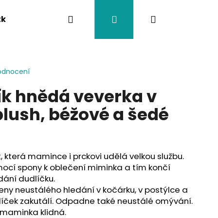
Hledat
Přihlášení
Nákupní
tka
Závěsy na kočárek
Twistík kousátka
košík
odnocení
lík hnědá veverka v
lush, béžové a šedé
!
t, která mamince i prckovi udělá velkou službu.
ocí spony k oblečení miminka a tím končí
ání dudlíčku.
ny neustálého hledání v kočárku, v postýlce a
íček zakutálí. Odpadne také neustálé omývání.
 maminka klidná.