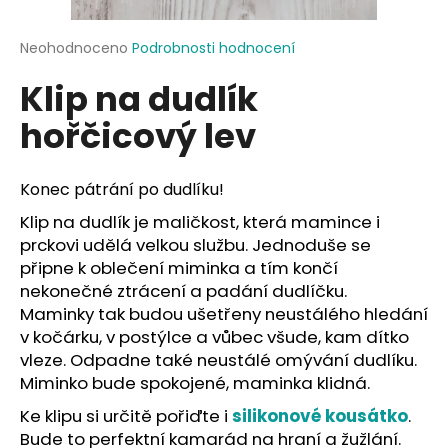
a
j
Průměrné
Neohodnoceno
Podrobnosti hodnocení
hodnocení
í
Klip na dudlík
produktu
t
je
hořčicový lev
?
0,0
z
5
hvězdiček.
Konec pátrání po dudlíku!
Klip na dudlík je maličkost, která mamince i
HLEDAT
prckovi udělá velkou službu. Jednoduše se
připne k oblečení miminka a tím končí
nekonečné ztrácení a padání dudlíčku.
Maminky tak budou ušetřeny neustálého hledání
D
v kočárku, v postýlce a vůbec všude, kam dítko
o
vleze. Odpadne také neustálé omývání dudlíku.
p
Miminko bude spokojené, maminka klidná.
o
r
Ke klipu si určitě pořiďte i
silikonové kousátko
.
u
Bude to perfektní kamarád na hraní a žužlání.