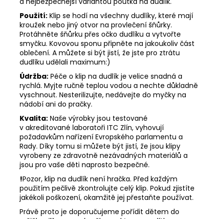
a nejbezpečnější variantou poutka na dudlík.
Použití:
Klip se hodí na všechny dudlíky, které mají
kroužek nebo jiný otvor na provlečení šňůrky.
Protáhněte šňůrku přes očko dudlíku a vytvořte
smyčku. Kovovou sponu připněte na jakoukoliv část
oblečení. A můžete si být jistí, že jste pro ztrátu
dudlíku udělali maximum:)
Údržba:
Péče o klip na dudlík je velice snadná a
rychlá. Myjte ručně teplou vodou a nechte důkladně
vyschnout. Nesterilizujte, nedávejte do myčky na
nádobí ani do pračky.
Kvalita:
Naše výrobky jsou testované
v akreditované laboratoři ITC Zlín, vyhovují
požadavkům nařízení Evropského parlamentu a
Rady. Díky tomu si můžete být jistí, že jsou klipy
vyrobeny ze zdravotně nezávadných materiálů a
jsou pro vaše děti naprosto bezpečné.
!
Pozor, klip na dudlík není hračka. Před každým
použitím pečlivě zkontrolujte celý klip. Pokud zjistíte
jakékoli poškození, okamžitě jej přestaňte používat.
Právě proto je doporučujeme pořídit dětem do