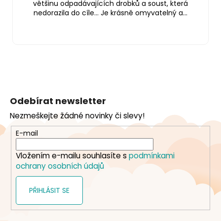
většinu odpadávajících drobků a soust, která
nedorazila do cíle… Je krásně omyvatelný a...
Z
á
Odebírat newsletter
p
Nezmeškejte žádné novinky či slevy!
a
t
E-mail
í
Vložením e-mailu souhlasíte s
podmínkami
ochrany osobních údajů
PŘIHLÁSIT SE