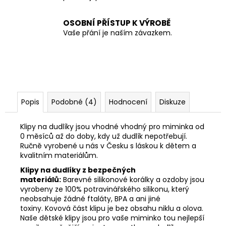
OSOBNÍ PŘÍSTUP K VÝROBĚ
Vaše přání je naším závazkem.
Popis
Podobné (4)
Hodnocení
Diskuze
Klipy na dudlíky jsou vhodné vhodný pro miminka od
0 měsíců až do doby, kdy už dudlík nepotřebují.
Ručně vyrobené u nás v Česku s láskou k dětem a
kvalitním materiálům.
Klipy na dudlíky z bezpečných
materiálů:
Barevné silikonové korálky a ozdoby jsou
vyrobeny ze 100% potravinářského silikonu, který
neobsahuje žádné ftaláty, BPA a ani jiné
toxiny. Kovová část klipu je bez obsahu niklu a olova.
Naše dětské klipy jsou pro vaše miminko tou nejlepší