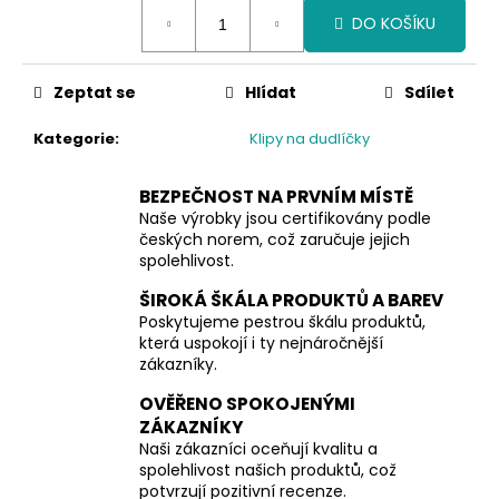
Měrná
DO KOŠÍKU
cena:
Zeptat se
Hlídat
Sdílet
Kategorie
:
Klipy na dudlíčky
BEZPEČNOST NA PRVNÍM MÍSTĚ
Naše výrobky jsou certifikovány podle
českých norem, což zaručuje jejich
spolehlivost.
ŠIROKÁ ŠKÁLA PRODUKTŮ A BAREV
Poskytujeme pestrou škálu produktů,
která uspokojí i ty nejnáročnější
zákazníky.
OVĚŘENO SPOKOJENÝMI
ZÁKAZNÍKY
Naši zákazníci oceňují kvalitu a
spolehlivost našich produktů, což
potvrzují pozitivní recenze.