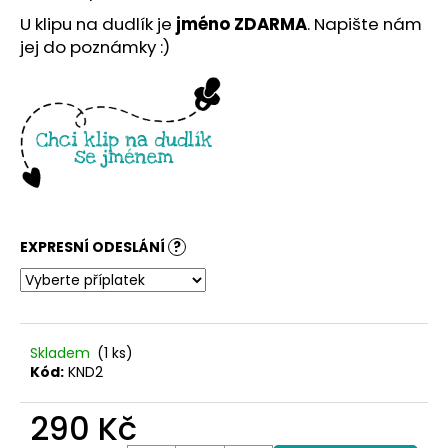
č
u
U klipu na dudlík je
jméno ZDARMA
. Napište nám
j
jej do poznámky :)
e
m
e
EXPRESNÍ ODESLÁNÍ
?
Skladem
(1 ks)
Kód:
KND2
290 Kč