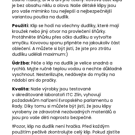
je bez obsahu niklu a olova. Naše dětské klipy jsou
pro vaše miminko tou nejlepší a nejbezpečnější
variantou poutka na dudlík.
Použití:
Klip se hodí na všechny dudlíky, které mají
kroužek nebo jiný otvor na provlečení šňůrky.
Protáhněte šňůrku přes očko dudlíku a vytvořte
smyčku. Kovovou sponu připněte na jakoukoliv část
oblečení. A můžete si být jistí, že jste pro ztrátu
dudlíku udělali maximum:)
Údržba:
Péče o klip na dudlík je velice snadná a
rychlá. Myjte ručně teplou vodou a nechte důkladně
vyschnout. Nesterilizujte, nedávejte do myčky na
nádobí ani do pračky.
Kvalita:
Naše výrobky jsou testované
v akreditované laboratoři ITC Zlín, vyhovují
požadavkům nařízení Evropského parlamentu a
Rady. Díky tomu si můžete být jistí, že jsou klipy
vyrobeny ze zdravotně nezávadných materiálů a
jsou pro vaše děti naprosto bezpečné.
!
Pozor, klip na dudlík není hračka. Před každým
použitím pečlivě zkontrolujte celý klip. Pokud zjistíte