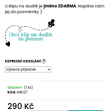
č
u
U klipu na dudlík je
jméno ZDARMA
. Napište nám
j
jej do poznámky :)
e
m
e
EXPRESNÍ ODESLÁNÍ
?
Skladem
(1 ks)
Kód:
KND27
290 Kč