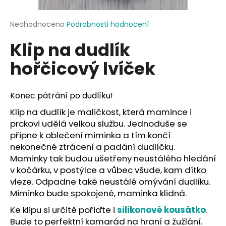
a
j
Průměrné
Neohodnoceno
Podrobnosti hodnocení
hodnocení
í
Klip na dudlík
produktu
t
je
hořčicový lvíček
?
0,0
z
5
hvězdiček.
Konec pátrání po dudlíku!
Klip na dudlík je maličkost, která mamince i
HLEDAT
prckovi udělá velkou službu. Jednoduše se
připne k oblečení miminka a tím končí
nekonečné ztrácení a padání dudlíčku.
Maminky tak budou ušetřeny neustálého hledání
D
v kočárku, v postýlce a vůbec všude, kam dítko
o
vleze. Odpadne také neustálé omývání dudlíku.
p
Miminko bude spokojené, maminka klidná.
o
r
Ke klipu si určitě pořiďte i
silikonové kousátko
.
u
Bude to perfektní kamarád na hraní a žužlání.