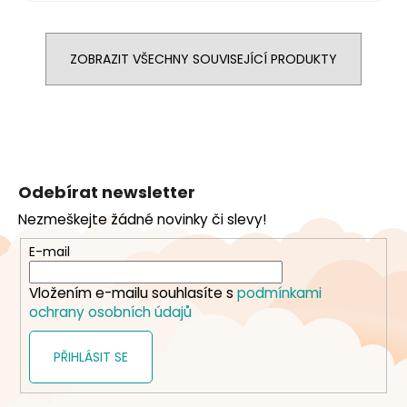
ZOBRAZIT VŠECHNY SOUVISEJÍCÍ PRODUKTY
Z
á
Odebírat newsletter
p
Nezmeškejte žádné novinky či slevy!
a
t
E-mail
í
Vložením e-mailu souhlasíte s
podmínkami
ochrany osobních údajů
PŘIHLÁSIT SE