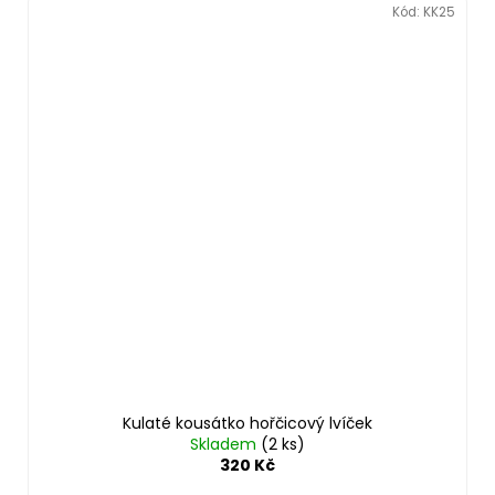
Kód:
KK25
Kulaté kousátko hořčicový lvíček
Skladem
(2 ks)
320 Kč