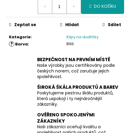
Měrná
DO KOŠÍKU
cena:
Zeptat se
Hlídat
Sdílet
Kategorie
:
Klipy na dudlíčky
?
Bílá
Barva
:
BEZPEČNOST NA PRVNÍM MÍSTĚ
Naše výrobky jsou certifikovány podle
českých norem, což zaručuje jejich
spolehlivost.
ŠIROKÁ ŠKÁLA PRODUKTŮ A BAREV
Poskytujeme pestrou škálu produktů,
která uspokojí i ty nejnáročnější
zákazníky.
OVĚŘENO SPOKOJENÝMI
ZÁKAZNÍKY
Naši zákazníci oceňují kvalitu a
spolehlivost našich produktů, což