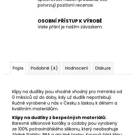
potvrzují pozitivní recenze.
OSOBNÍ PŘÍSTUP K VÝROBĚ
Vaše přání je naším závazkem.
Popis
Podobné (4)
Hodnocení
Diskuze
Klipy na dudlíky jsou vhodné vhodný pro miminka od
0 měsíců až do doby, kdy už dudlík nepotřebují.
Ručně vyrobené u nás v Česku s láskou k dětem a
kvalitním materiálům.
Klipy na dudlíky z bezpečných materiálů:
Barevné silikonové korálky a ozdoby jsou vyrobeny
ze 100% potravinářského silikonu, který neobsahuje
žádné ftaláty, BPA a ani jiné toxiny. Kovová část klipu