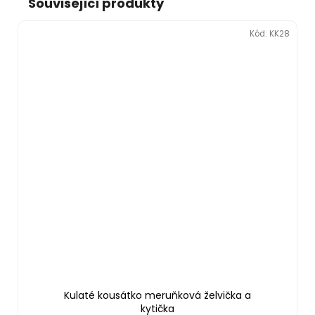
Související produkty
Kód:
KK28
Kulaté kousátko meruňková želvička a
kytička