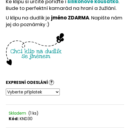
č
Ke klipu si určitě pořiďte i
silikonové kousátko
.
u
Bude to perfektní kamarád na hraní a žužlání.
j
U klipu na dudlík je
jméno ZDARMA
. Napište nám
e
jej do poznámky :)
m
e
EXPRESNÍ ODESLÁNÍ
?
Skladem
(1 ks)
Kód:
KND30