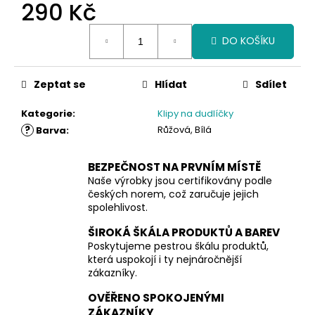
290 Kč
Měrná
DO KOŠÍKU
cena:
Zeptat se
Hlídat
Sdílet
Kategorie
:
Klipy na dudlíčky
?
Růžová, Bílá
Barva
:
BEZPEČNOST NA PRVNÍM MÍSTĚ
Naše výrobky jsou certifikovány podle
českých norem, což zaručuje jejich
spolehlivost.
ŠIROKÁ ŠKÁLA PRODUKTŮ A BAREV
Poskytujeme pestrou škálu produktů,
která uspokojí i ty nejnáročnější
zákazníky.
OVĚŘENO SPOKOJENÝMI
ZÁKAZNÍKY