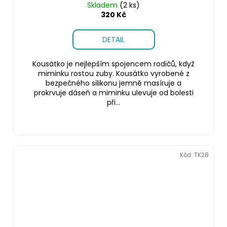
Skladem
(2 ks)
320 Kč
DETAIL
Kousátko je nejlepším spojencem rodičů, když
miminku rostou zuby. Kousátko vyrobené z
bezpečného silikonu jemně masíruje a
prokrvuje dáseň a miminku ulevuje od bolesti
při...
Kód:
TK28