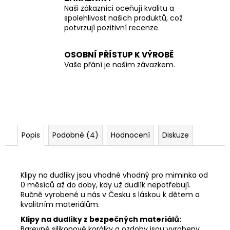
Naši zákazníci oceňují kvalitu a
spolehlivost našich produktů, což
potvrzují pozitivní recenze.
OSOBNÍ PŘÍSTUP K VÝROBĚ
Vaše přání je naším závazkem.
Popis
Podobné (4)
Hodnocení
Diskuze
Klipy na dudlíky jsou vhodné vhodný pro miminka od
0 měsíců až do doby, kdy už dudlík nepotřebují.
Ručně vyrobené u nás v Česku s láskou k dětem a
kvalitním materiálům.
Klipy na dudlíky z bezpečných materiálů:
Barevné silikonové korálky a ozdoby jsou vyrobeny