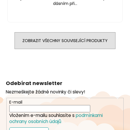
dásním při...
ZOBRAZIT VŠECHNY SOUVISEJÍCÍ PRODUKTY
Z
á
Odebírat newsletter
p
Nezmeškejte žádné novinky či slevy!
a
t
E-mail
í
Vložením e-mailu souhlasíte s
podmínkami
ochrany osobních údajů