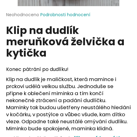
a
j
Průměrné
Neohodnoceno
Podrobnosti hodnocení
hodnocení
í
Klip na dudlík
produktu
t
je
meruňková želvička a
?
0,0
z
kytička
5
hvězdiček.
Konec pátrání po dudlíku!
HLEDAT
Klip na dudlík je maličkost, která mamince i
prckovi udělá velkou službu. Jednoduše se
připne k oblečení miminka a tím končí
D
nekonečné ztrácení a padání dudlíčku.
o
Maminky tak budou ušetřeny neustálého hledání
p
v kočárku, v postýlce a vůbec všude, kam dítko
o
vleze. Odpadne také neustálé omývání dudlíku.
r
Miminko bude spokojené, maminka klidná.
u