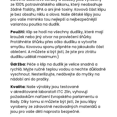
ze 100% potravinářského silikonu, který neobsahuje
žádné ftaláty, BPA a ani jiné toxiny. Kovová část klipu
je bez obsahu niklu a olova. Naše dětské klipy jsou
pro vaše miminko tou nejlepší a nejbezpečnější
variantou poutka na dudlík.
Použití:
Klip se hodí na všechny dudlíky, které mají
kroužek nebo jiný otvor na provlečení šňůrky.
Protáhněte šňůrku přes očko dudlíku a vytvořte
smyčku. Kovovou sponu připněte na jakoukoliv část
oblečení. A můžete si být jistí, že jste pro ztrátu
dudlíku udělali maximum:)
Údržba:
Péče o klip na dudlík je velice snadná a
rychlá. Myjte ručně teplou vodou a nechte důkladně
vyschnout. Nesterilizujte, nedávejte do myčky na
nádobí ani do pračky.
Kvalita:
Naše výrobky jsou testované
v akreditované laboratoři ITC Zlín, vyhovují
požadavkům nařízení Evropského parlamentu a
Rady. Díky tomu si můžete být jistí, že jsou klipy
vyrobeny ze zdravotně nezávadných materiálů a
jsou pro vaše děti naprosto bezpečné.