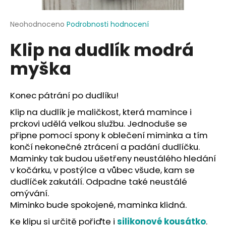
a
j
Průměrné
Neohodnoceno
Podrobnosti hodnocení
hodnocení
í
Klip na dudlík modrá
produktu
t
je
myška
?
0,0
z
5
hvězdiček.
Konec pátrání po dudlíku!
Klip na dudlík je maličkost, která mamince i
HLEDAT
prckovi udělá velkou službu. Jednoduše se
připne pomocí spony k oblečení miminka a tím
končí nekonečné ztrácení a padání dudlíčku.
Maminky tak budou ušetřeny neustálého hledání
D
v kočárku, v postýlce a vůbec všude, kam se
o
dudlíček zakutálí. Odpadne také neustálé
p
omývání.
o
r
Miminko bude spokojené, maminka klidná.
u
Ke klipu si určitě pořiďte i
silikonové kousátko
.