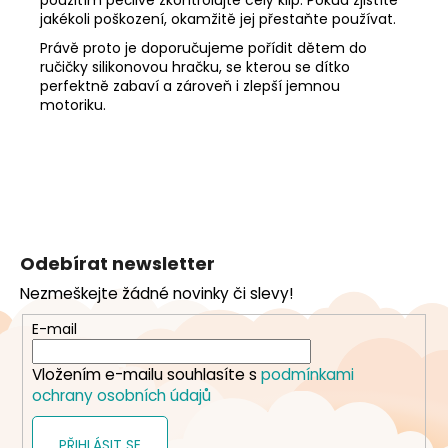
jakékoli poškození, okamžitě jej přestaňte používat.
Právě proto je doporučujeme pořídit dětem do
ručičky silikonovou hračku, se kterou se dítko
perfektně zabaví a zároveň i zlepší jemnou
motoriku.
Z
á
Odebírat newsletter
p
Nezmeškejte žádné novinky či slevy!
a
t
E-mail
í
Vložením e-mailu souhlasíte s
podmínkami
ochrany osobních údajů
PŘIHLÁSIT SE