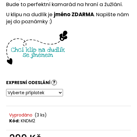
č
Bude to perfektní kamarád na hraní a žužlání.
u
j
U klipu na dudlík je
jméno ZDARMA
. Napište nám
e
jej do poznámky :)
m
e
EXPRESNÍ ODESLÁNÍ
?
Vyprodáno
(3 ks)
Kód:
KNDM2