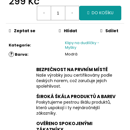
299 Kč
Měrná
DO KOŠÍKU
cena:
Zeptat se
Hlídat
Sdílet
Klipy na dudlíčky -
Kategorie
:
Myšky
?
Modrá
Barva
:
BEZPEČNOST NA PRVNÍM MÍSTĚ
Naše výrobky jsou certifikovány podle
českých norem, což zaručuje jejich
spolehlivost.
ŠIROKÁ ŠKÁLA PRODUKTŮ A BAREV
Poskytujeme pestrou škálu produktů,
která uspokojí i ty nejnáročnější
zákazníky.
OVĚŘENO SPOKOJENÝMI
ZÁKAZNÍKY