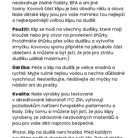
neobsahuje žádné ftaláty, BPA a ani jiné
toxiny. Kovová část klipu je bez obsahu niklu a olova.
Naše dětské klipy jsou pro vaše miminko tou nejlepší
a nejbezpečnější volbou klipu na dudlík.
Použití:
Klip se hodí na všechny dudlíky, které mají
kroužek nebo jiný otvor na provlečení šňůrky.
Protáhněte šňůrku přes očko dudlíku a vytvořte
smyčku. Kovovou sponu připněte na jakoukoliv část
oblečení. A můžete si být jistí, že jste pro ztrátu
dudlíku udělali maximum:)
Údržba:
Péče o klip na dudlík je velice snadná a
rychlá. Myjte ručně teplou vodou a nechte důkladně
vyschnout. Nesterilizujte, nedávejte do myčky na
nádobí ani do pračky.
Kvalita:
Naše výrobky jsou testované
v akreditované laboratoři ITC Zlín, vyhovují
požadavkům nařízení Evropského parlamentu a
Rady. Díky tomu si můžete být jistí, že jsou klipy
vyrobeny ze zdravotně nezávadných materiálů a
jsou pro vaše děti naprosto bezpečné.
!
Pozor, klip na dudlík není hračka. Před každým
použitím pečlivě zkontrolujte celý klip. Pokud zjistíte