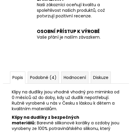
Naši zákazníci oceňují kvalitu a
spolehlivost našich produktů, což
potvrzují pozitivní recenze.
OSOBNÍ PŘÍSTUP K VÝROBĚ
Vaše přání je naším závazkem.
Popis
Podobné (4)
Hodnocení
Diskuze
Klipy na dudlíky jsou vhodné vhodný pro miminka od
0 měsíců až do doby, kdy už dudlík nepotřebují.
Ručně vyrobené u nás v Česku s láskou k dětem a
kvalitním materiálům.
Klipy na dudlíky z bezpečných
materiálů:
Barevné silikonové korálky a ozdoby jsou
vyrobeny ze 100% potravinářského silikonu, který