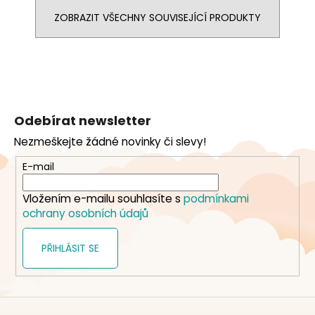
ZOBRAZIT VŠECHNY SOUVISEJÍCÍ PRODUKTY
Z
á
Odebírat newsletter
p
Nezmeškejte žádné novinky či slevy!
a
t
E-mail
í
Vložením e-mailu souhlasíte s
podmínkami
ochrany osobních údajů
PŘIHLÁSIT SE