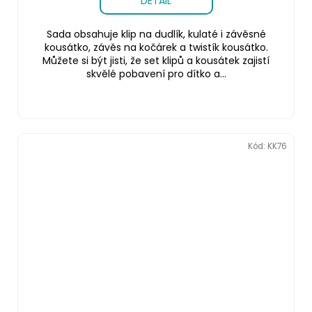
DETAIL
Sada obsahuje klip na dudlík, kulaté i závěsné
kousátko, závěs na kočárek a twistík kousátko.
Můžete si být jisti, že set klipů a kousátek zajistí
skvělé pobavení pro dítko a...
Kód:
KK76