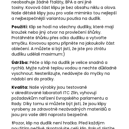
neobsahuje žádné ftaláty, BPA a ani jiné
toxiny. Kovová část klipu je bez obsahu niklu a olova.
Naše dětské klipy jsou pro vaše miminko tou nejlepší
a nejbezpečnější variantou poutka na dudlík.
Použití:
Klip se hodí na všechny dudlíky, které mají
kroužek nebo jiný otvor na provlečení šňůrky.
Protáhněte šňůrku přes očko dudlíku a vytvořte
smyčku. Kovovou sponu připněte na jakoukoliv část
oblečení. A můžete si být jistí, že jste pro ztrátu
dudlíku udělali maximum:)
Údržba:
Péče o klip na dudlík je velice snadná a
rychlá. Myjte ručně teplou vodou a nechte důkladně
vyschnout. Nesterilizujte, nedávejte do myčky na
nádobí ani do pračky.
Kvalita:
Naše výrobky jsou testované
v akreditované laboratoři ITC Zlín, vyhovují
požadavkům nařízení Evropského parlamentu a
Rady. Díky tomu si můžete být jistí, že jsou klipy
vyrobeny ze zdravotně nezávadných materiálů a
jsou pro vaše děti naprosto bezpečné.
!
Pozor, klip na dudlík není hračka. Před každým
použitím pečlivě zkontrolujte celý klip. Pokud zjistíte