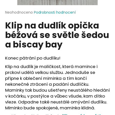
a
j
Průměrné
Neohodnoceno
Podrobnosti hodnocení
hodnocení
í
Klip na dudlík opička
produktu
t
je
béžová se světle šedou
?
0,0
z
a biscay bay
5
hvězdiček.
Konec pátrání po dudlíku!
HLEDAT
Klip na dudlík je maličkost, která mamince i
prckovi udělá velkou službu. Jednoduše se
připne k oblečení miminka a tím končí
D
nekonečné ztrácení a padání dudlíčku.
o
Maminky tak budou ušetřeny neustálého hledání
p
v kočárku, v postýlce a vůbec všude, kam dítko
o
vleze. Odpadne také neustálé omývání dudlíku.
r
Miminko bude spokojené, maminka klidná.
u