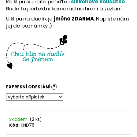
č
Ke klipu si určitě pořiďte i
silikonové kousátko
.
u
Bude to perfektní kamarád na hraní a žužlání.
j
U klipu na dudlík je
jméno ZDARMA
. Napište nám
e
jej do poznámky :)
m
e
EXPRESNÍ ODESLÁNÍ
?
Skladem
(2 ks)
Kód:
KND76