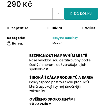
290 Kč
Měrná
DO KOŠÍKU
cena:
Zeptat se
Hlídat
Sdílet
Kategorie
:
Klipy na dudlíčky
?
Modrá
Barva
:
BEZPEČNOST NA PRVNÍM MÍSTĚ
Naše výrobky jsou certifikovány podle
českých norem, což zaručuje jejich
spolehlivost.
ŠIROKÁ ŠKÁLA PRODUKTŮ A BAREV
Poskytujeme pestrou škálu produktů,
která uspokojí i ty nejnáročnější
zákazníky.
OVĚŘENO SPOKOJENÝMI
ZÁKAZNÍKY