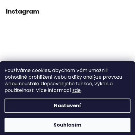
Instagram
Používáme cookies, abychom Vám umožnili
Sledovat na Instagramu
pohodlné prohlížení webu a díky analýze provozu
webu neustále zlepšovali jeho funkce, výkon a
použitelnost. Více informací
zde
.
Facebook
Nastavení
Vytvořil Shoptet
Souhlasím
Copyright 2026
Dětské klipy na dudlíčky
. Všechna práva
vyhrazena.