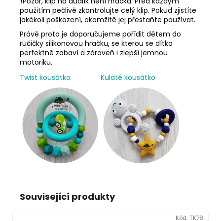
!
Pozor, klip na dudlík není hračka. Před každým
použitím pečlivě zkontrolujte celý klip. Pokud zjistíte
jakékoli poškození, okamžitě jej přestaňte používat.
Právě proto je doporučujeme pořídit dětem do
ručičky silikonovou hračku, se kterou se dítko
perfektně zabaví a zároveň i zlepší jemnou
motoriku.
Twist kousátko
Kulaté kousátko
Související produkty
Kód:
TK78