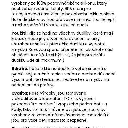
vyrobeny ze 100% potravinářského silikonu, který
neobsahuje žádné ftaláty, BPA a ani jiné
toxiny. Kovová část klipu je bez obsahu niklu a olova.
Naše dětské klipy jsou pro vaše miminko tou nejlepší
a nejbezpečnější volbou klipu na dudlík.
Použití:
Klip se hodí na všechny dudlíky, které mají
kroužek nebo jiný otvor na provlečení šňůrky.
Protáhněte šňůrku přes očko dudlíku a vytvořte
smyčku. Kovovou sponu připněte na jakoukoliv část
oblečení. A můžete si být jistí, že jste pro ztrátu
dudlíku udělali maximum:)
Údržba:
Péče o klip na dudlík je velice snadná a
rychlá. Myjte ručně teplou vodou a nechte důkladně
vyschnout. Nesterilizujte, nedávejte do myčky na
nádobí ani do pračky.
Kvalita:
Naše výrobky jsou testované
v akreditované laboratoři ITC Zlín, vyhovují
požadavkům nařízení Evropského parlamentu a
Rady. Díky tomu si můžete být jistí, že jsou klipy
vyrobeny ze zdravotně nezávadných materiálů a
jsou pro vaše děti naprosto bezpečné.