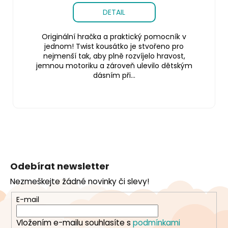
DETAIL
Originální hračka a praktický pomocník v
jednom! Twist kousátko je stvořeno pro
nejmenší tak, aby plně rozvíjelo hravost,
jemnou motoriku a zároveň ulevilo dětským
dásním při...
Z
á
Odebírat newsletter
p
Nezmeškejte žádné novinky či slevy!
a
t
E-mail
í
Vložením e-mailu souhlasíte s
podmínkami