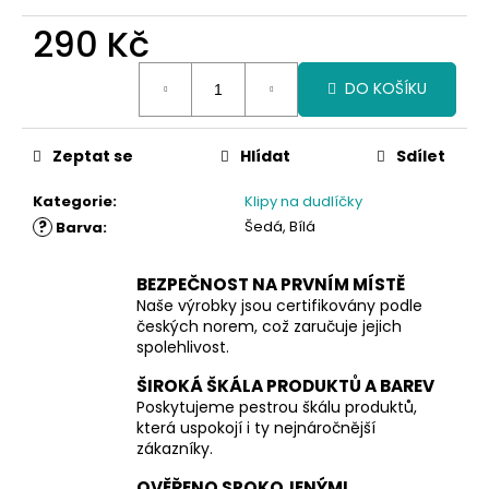
290 Kč
Měrná
DO KOŠÍKU
cena:
Zeptat se
Hlídat
Sdílet
Kategorie
:
Klipy na dudlíčky
?
Šedá, Bílá
Barva
:
BEZPEČNOST NA PRVNÍM MÍSTĚ
Naše výrobky jsou certifikovány podle
českých norem, což zaručuje jejich
spolehlivost.
ŠIROKÁ ŠKÁLA PRODUKTŮ A BAREV
Poskytujeme pestrou škálu produktů,
která uspokojí i ty nejnáročnější
zákazníky.
OVĚŘENO SPOKOJENÝMI