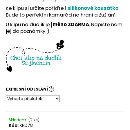
č
u
Ke klipu si určitě pořiďte i
silikonové kousátko
.
j
Bude to perfektní kamarád na hraní a žužlání.
e
U klipu na dudlík je
jméno ZDARMA
. Napište nám
m
jej do poznámky :)
e
EXPRESNÍ ODESLÁNÍ
?
Skladem
(2 ks)
Kód:
KND78