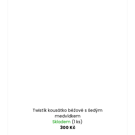
Twistík kousátko béžové s šedým
medvídkem
Skladem
(1 ks)
300 Kč