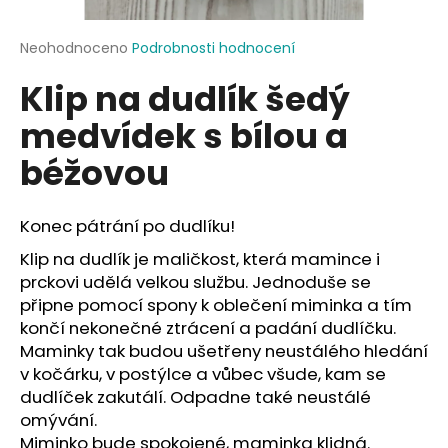
a
j
Průměrné
Neohodnoceno
Podrobnosti hodnocení
hodnocení
í
Klip na dudlík šedý
produktu
t
je
medvídek s bílou a
?
0,0
z
béžovou
5
hvězdiček.
Konec pátrání po dudlíku!
HLEDAT
Klip na dudlík je maličkost, která mamince i
prckovi udělá velkou službu. Jednoduše se
připne pomocí spony k oblečení miminka a tím
D
končí nekonečné ztrácení a padání dudlíčku.
o
Maminky tak budou ušetřeny neustálého hledání
p
v kočárku, v postýlce a vůbec všude, kam se
o
dudlíček zakutálí. Odpadne také neustálé
r
omývání.
u
Miminko bude spokojené, maminka klidná.