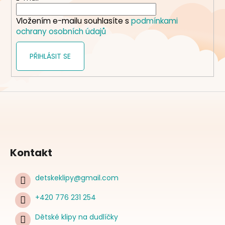
í
Vložením e-mailu souhlasíte s
podmínkami
ochrany osobních údajů
PŘIHLÁSIT SE
Kontakt
detskeklipy
@
gmail.com
+420 776 231 254
Dětské klipy na dudlíčky