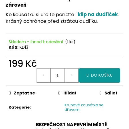
č
zároveň
.
u
j
Ke kousátku si určitě pořiďte i
klip na dudlíček
.
e
Krásný ochránce před ztrátou dudlíku.
m
e
Skladem - ihned k odeslání
(1 ks)
Kód:
KD13
199 Kč
Měrná
DO KOŠÍKU
cena:
Zeptat se
Hlídat
Sdílet
Kruhové kousátka se
Kategorie
:
dřevem
BEZPEČNOST NA PRVNÍM MÍSTĚ