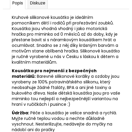
Popis
Diskuze
Kruhové silikonové kousátko je ideálním
pomocníkem dětí i rodičů při prořezávání zoubků.
K
ousátka jsou vhodná vhodný i jako motorická
hračka pro miminka od 0 měsíců až do doby, kdy je
přestane bavit si s náramkovým kousátkem hrát a
ocumlávat. Snadno se z něj díky krásným barvám a
motivům stane oblíbená hračka. Silikonové kousátko
je r
učně vyrobené u nás v Česku s láskou k dětem a
kvalitním materiálům.
Kousátka pro nejmenší z bezpečných
materiálů:
Barevné silikonové korálky a ozdoby jsou
vyrobeny ze 100% potravinářského silikonu, který
neobsahuje žádné ftaláty, BPA a ani jiné toxiny a
bukového dřeva. Naše dětská kousátka jsou pro vaše
miminko tou nejlepší a nejbezpečnější variantou na
hraní v ručičkách i pusince :)
Údržba:
Péče o kousátko je velice snadná a rychlá.
Myjte ručně teplou vodou a nechte důkladně
vyschnout. Nesterilizujte, nedávejte do myčky na
nádobí ani do pračky