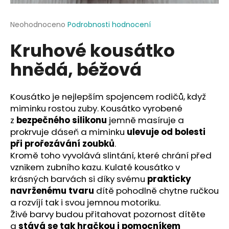
a
j
Průměrné
Neohodnoceno
Podrobnosti hodnocení
hodnocení
í
Kruhové kousátko
produktu
t
je
hnědá, béžová
?
0,0
z
5
hvězdiček.
Kousátko je nejlepším spojencem rodičů, když
miminku rostou zuby. Kousátko vyrobené
HLEDAT
z
bezpečného silikonu
jemně masíruje a
prokrvuje dáseň a miminku
ulevuje od bolesti
při prořezávání zoubků
.
Kromě toho vyvolává slintání, které chrání před
D
vznikem zubního kazu. Kulaté kousátko v
o
krásných barvách si díky svému
prakticky
p
navrženému tvaru
dítě pohodlně chytne ručkou
o
a rozvíjí tak i svou jemnou motoriku.
r
Živé barvy budou přitahovat pozornost dítěte
u
a
stává se tak hračkou i pomocníkem