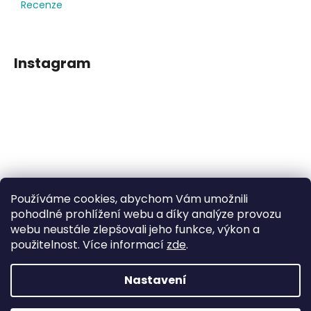
Recenze
Instagram
Používáme cookies, abychom Vám umožnili
Sledovat na Instagramu
pohodlné prohlížení webu a díky analýze provozu
webu neustále zlepšovali jeho funkce, výkon a
použitelnost. Více informací
zde
.
Facebook
Nastavení