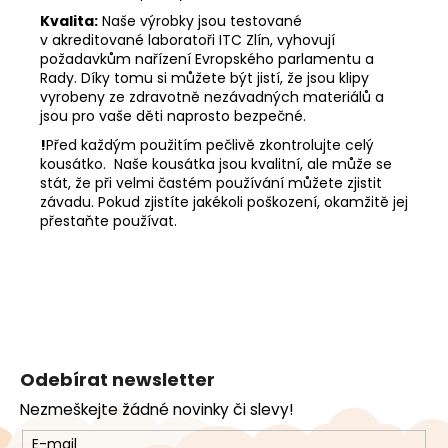
Kvalita:
Naše výrobky jsou testované
v akreditované laboratoři ITC Zlín, vyhovují
požadavkům nařízení Evropského parlamentu a
Rady. Díky tomu si můžete být jistí, že jsou klipy
vyrobeny ze zdravotně nezávadných materiálů a
jsou pro vaše děti naprosto bezpečné.
!
Před každým použitím pečlivě zkontrolujte celý
kousátko. Naše kousátka jsou kvalitní, ale může se
stát, že při velmi častém používání můžete zjistit
závadu. Pokud zjistíte jakékoli poškození, okamžitě jej
přestaňte používat.
Z
á
Odebírat newsletter
p
Nezmeškejte žádné novinky či slevy!
a
t
E-mail