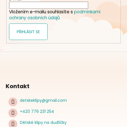
í
Vložením e-mailu souhlasíte s
podmínkami
ochrany osobních údajů
PŘIHLÁSIT SE
Kontakt
detskeklipy
@
gmail.com
+420 776 231 254
Dětské klipy na dudlíčky