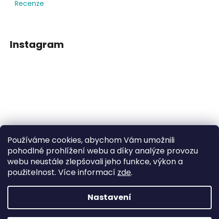
Recenze
Instagram
Používáme cookies, abychom Vám umožnili
Sledovat na Instagramu
pohodlné prohlížení webu a díky analýze provozu
webu neustále zlepšovali jeho funkce, výkon a
použitelnost. Více informací
zde
.
Facebook
Nastavení