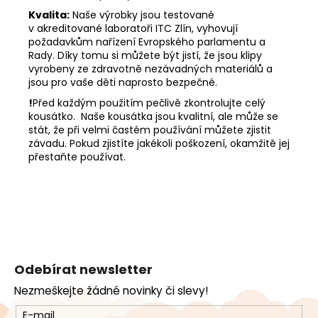
Kvalita:
Naše výrobky jsou testované
v akreditované laboratoři ITC Zlín, vyhovují
požadavkům nařízení Evropského parlamentu a
Rady. Díky tomu si můžete být jistí, že jsou klipy
vyrobeny ze zdravotně nezávadných materiálů a
jsou pro vaše děti naprosto bezpečné.
!
Před každým použitím pečlivě zkontrolujte celý
kousátko. Naše kousátka jsou kvalitní, ale může se
stát, že při velmi častém používání můžete zjistit
závadu. Pokud zjistíte jakékoli poškození, okamžitě jej
přestaňte používat.
Z
á
Odebírat newsletter
p
Nezmeškejte žádné novinky či slevy!
a
t
E-mail