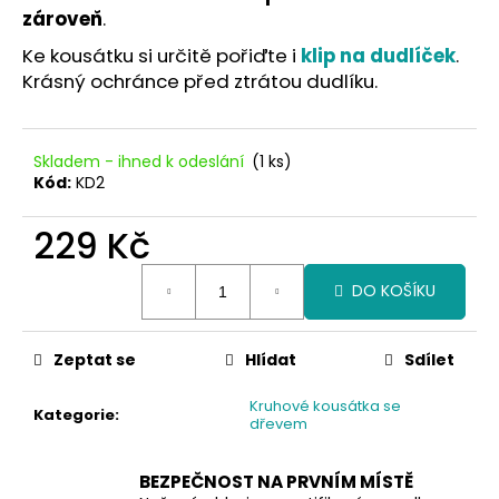
č
zároveň
.
u
j
Ke kousátku si určitě pořiďte i
klip na dudlíček
.
e
Krásný ochránce před ztrátou dudlíku.
m
e
Skladem - ihned k odeslání
(1 ks)
Kód:
KD2
229 Kč
Měrná
DO KOŠÍKU
cena:
Zeptat se
Hlídat
Sdílet
Kruhové kousátka se
Kategorie
:
dřevem
BEZPEČNOST NA PRVNÍM MÍSTĚ