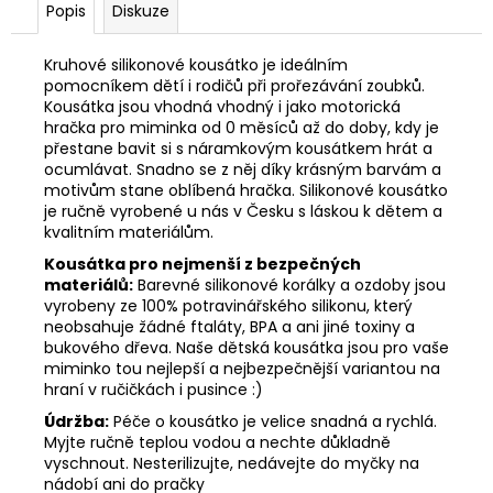
Popis
Diskuze
Kruhové silikonové kousátko je ideálním
pomocníkem dětí i rodičů při prořezávání zoubků.
K
ousátka jsou vhodná vhodný i jako motorická
hračka pro miminka od 0 měsíců až do doby, kdy je
přestane bavit si s náramkovým kousátkem hrát a
ocumlávat. Snadno se z něj díky krásným barvám a
motivům stane oblíbená hračka. Silikonové kousátko
je r
učně vyrobené u nás v Česku s láskou k dětem a
kvalitním materiálům.
Kousátka pro nejmenší z bezpečných
materiálů:
Barevné silikonové korálky a ozdoby jsou
vyrobeny ze 100% potravinářského silikonu, který
neobsahuje žádné ftaláty, BPA a ani jiné toxiny a
bukového dřeva. Naše dětská kousátka jsou pro vaše
miminko tou nejlepší a nejbezpečnější variantou na
hraní v ručičkách i pusince :)
Údržba:
Péče o kousátko je velice snadná a rychlá.
Myjte ručně teplou vodou a nechte důkladně
vyschnout. Nesterilizujte, nedávejte do myčky na
nádobí ani do pračky