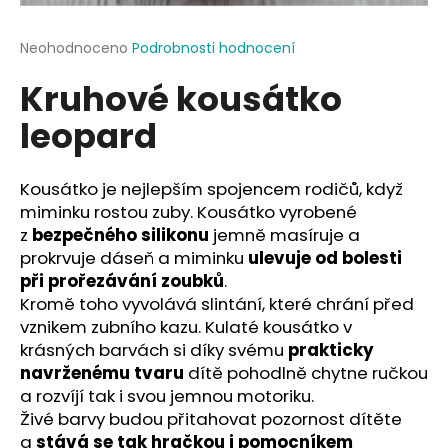
a
j
Průměrné
Neohodnoceno
Podrobnosti hodnocení
hodnocení
í
Kruhové kousátko
produktu
t
je
leopard
?
0,0
z
5
hvězdiček.
Kousátko je nejlepším spojencem rodičů, když
miminku rostou zuby. Kousátko vyrobené
HLEDAT
z
bezpečného silikonu
jemně masíruje a
prokrvuje dáseň a miminku
ulevuje od bolesti
při prořezávání zoubků
.
Kromě toho vyvolává slintání, které chrání před
D
vznikem zubního kazu. Kulaté kousátko v
o
krásných barvách si díky svému
prakticky
p
navrženému tvaru
dítě pohodlně chytne ručkou
o
a rozvíjí tak i svou jemnou motoriku.
r
Živé barvy budou přitahovat pozornost dítěte
u
a
stává se tak hračkou i pomocníkem