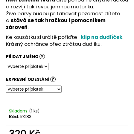
č
a rozvíjí tak i svou jemnou motoriku.
u
Živé barvy budou přitahovat pozornost dítěte
j
e
a
stává se tak hračkou i pomocníkem
m
zároveň
.
e
Ke kousátku si určitě pořiďte i
klip na dudlíček
.
Krásný ochránce před ztrátou dudlíku.
PŘIDAT JMÉNO
?
EXPRESNÍ ODESLÁNÍ
?
Skladem
(1 ks)
Kód:
KK183
320 Kč