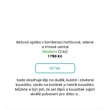
Béžová opička v kombinaci hořčicové, zelené
a tmavé oental
Skladem
(2 ks)
1 790 Kč
DETAIL
Sada obsahuje klip na dudlík, kulaté i závěsné
kousátko, závěs na kočárek a twistík kousátko.
Můžete si být jisti, že set klipů a kousátek zajistí
skvělé pobavení pro dítko a...