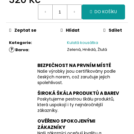
Měrná
DO KOŠÍKU
cena:
Zeptat se
Hlídat
Sdílet
Kategorie
:
Kulatá kousátka
?
Zelená, Hnědá, Žlutá
Barva
:
BEZPEČNOST NA PRVNÍM MÍSTĚ
Naše výrobky jsou certifikovány podle
českých norem, což zaručuje jejich
spolehlivost.
ŠIROKÁ ŠKÁLA PRODUKTŮ A BAREV
Poskytujeme pestrou škálu produktů,
která uspokojí i ty nejnáročnější
zákazníky.
OVĚŘENO SPOKOJENÝMI
ZÁKAZNÍKY
Naši zákazníci oceňují kvalitu a