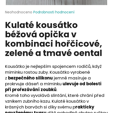
a
j
Průměrné
Neohodnoceno
Podrobnosti hodnocení
hodnocení
í
Kulaté kousátko
produktu
t
je
béžová opička v
?
0,0
z
kombinaci hořčicové,
5
hvězdiček.
zelené a tmavé oental
HLEDAT
Kousátko je nejlepším spojencem rodičů, když
miminku rostou zuby. Kousátko vyrobené
z
bezpečného silikonu
jemně masíruje a
D
prokrvuje dáseň a miminku
ulevuje od bolesti
o
při prořezávání zoubků
.
p
Kromě toho vyvolává slintání, které chrání před
o
vznikem zubního kazu. Kulaté kousátko v
r
krásných barvách si díky svému p
rakticky
u
navrženému tvaru
dítě pohodlně chytne ručkou