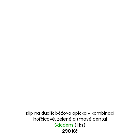
Klip na dudlík béžová opička v kombinaci
hořčicové, zelené a tmavé oental
Skladem
(1 ks)
290 Kč