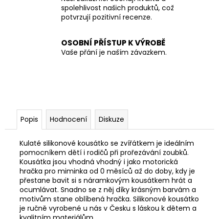
spolehlivost našich produktů, což
potvrzují pozitivní recenze.
OSOBNÍ PŘÍSTUP K VÝROBĚ
Vaše přání je naším závazkem.
Popis
Hodnocení
Diskuze
Kulaté silikonové kousátko se zvířátkem je ideálním
pomocníkem dětí i rodičů při prořezávání zoubků.
K
ousátka jsou vhodná vhodný i jako motorická
hračka pro miminka od 0 měsíců až do doby, kdy je
přestane bavit si s náramkovým kousátkem hrát a
ocumlávat. Snadno se z něj díky krásným barvám a
motivům stane oblíbená hračka. Silikonové kousátko
je r
učně vyrobené u nás v Česku s láskou k dětem a
kvalitním materiálům.