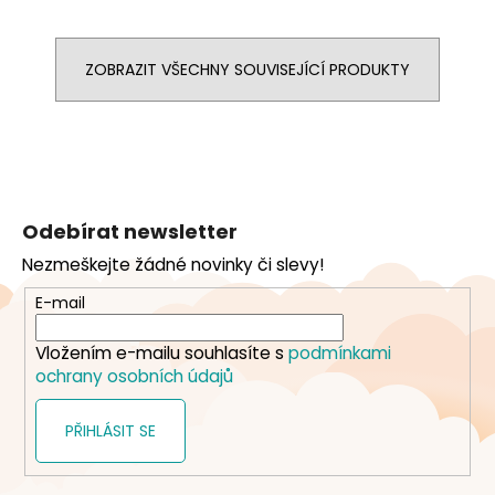
ZOBRAZIT VŠECHNY SOUVISEJÍCÍ PRODUKTY
Z
á
Odebírat newsletter
p
Nezmeškejte žádné novinky či slevy!
a
t
E-mail
í
Vložením e-mailu souhlasíte s
podmínkami
ochrany osobních údajů
PŘIHLÁSIT SE