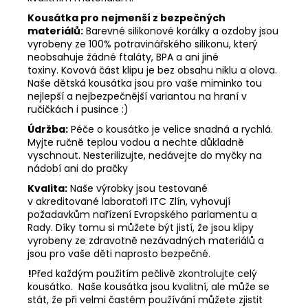
Kousátka pro nejmenší z bezpečných
materiálů:
Barevné silikonové korálky a ozdoby jsou
vyrobeny ze 100% potravinářského silikonu, který
neobsahuje žádné ftaláty, BPA a ani jiné
toxiny. Kovová část klipu je bez obsahu niklu a olova.
Naše dětská kousátka jsou pro vaše miminko tou
nejlepší a nejbezpečnější variantou na hraní v
ručičkách i pusince :)
Údržba:
Péče o kousátko je velice snadná a rychlá.
Myjte ručně teplou vodou a nechte důkladně
vyschnout. Nesterilizujte, nedávejte do myčky na
nádobí ani do pračky
Kvalita:
Naše výrobky jsou testované
v akreditované laboratoři ITC Zlín, vyhovují
požadavkům nařízení Evropského parlamentu a
Rady. Díky tomu si můžete být jistí, že jsou klipy
vyrobeny ze zdravotně nezávadných materiálů a
jsou pro vaše děti naprosto bezpečné.
!
Před každým použitím pečlivě zkontrolujte celý
kousátko. Naše kousátka jsou kvalitní, ale může se
stát, že při velmi častém používání můžete zjistit