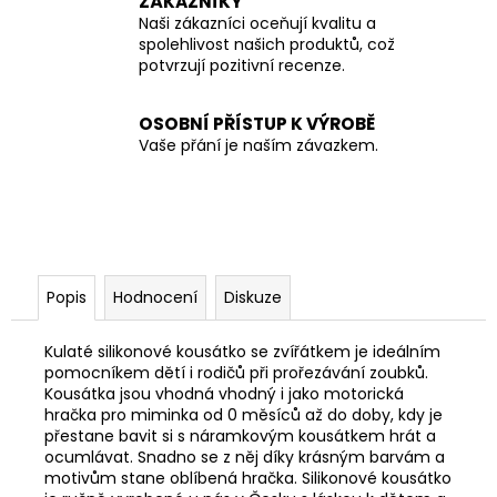
ZÁKAZNÍKY
Naši zákazníci oceňují kvalitu a
spolehlivost našich produktů, což
potvrzují pozitivní recenze.
OSOBNÍ PŘÍSTUP K VÝROBĚ
Vaše přání je naším závazkem.
Popis
Hodnocení
Diskuze
Kulaté silikonové kousátko se zvířátkem je ideálním
pomocníkem dětí i rodičů při prořezávání zoubků.
K
ousátka jsou vhodná vhodný i jako motorická
hračka pro miminka od 0 měsíců až do doby, kdy je
přestane bavit si s náramkovým kousátkem hrát a
ocumlávat. Snadno se z něj díky krásným barvám a
motivům stane oblíbená hračka. Silikonové kousátko