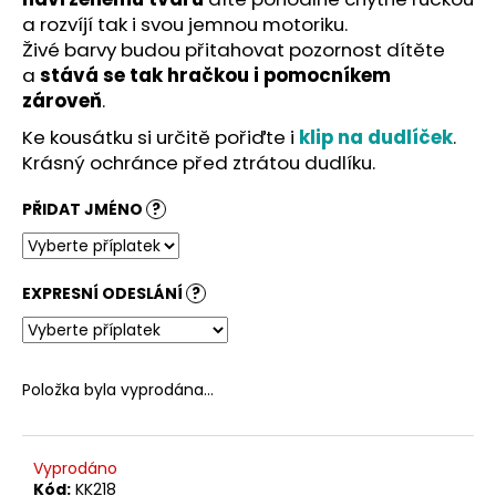
č
a rozvíjí tak i svou jemnou motoriku.
u
Živé barvy budou přitahovat pozornost dítěte
j
e
a
stává se tak hračkou i pomocníkem
m
zároveň
.
e
Ke kousátku si určitě pořiďte i
klip na dudlíček
.
Krásný ochránce před ztrátou dudlíku.
PŘIDAT JMÉNO
?
EXPRESNÍ ODESLÁNÍ
?
Položka byla vyprodána…
Vyprodáno
Kód:
KK218