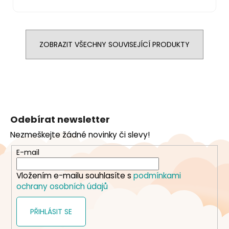
ZOBRAZIT VŠECHNY SOUVISEJÍCÍ PRODUKTY
Z
á
Odebírat newsletter
p
Nezmeškejte žádné novinky či slevy!
a
t
E-mail
í
Vložením e-mailu souhlasíte s
podmínkami
ochrany osobních údajů
PŘIHLÁSIT SE