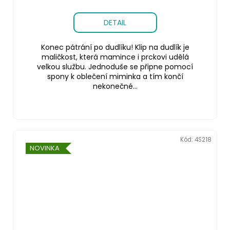
DETAIL
Konec pátrání po dudlíku! Klip na dudlík je
maličkost, která mamince i prckovi udělá
velkou službu. Jednoduše se připne pomocí
spony k oblečení miminka a tím končí
nekonečné...
Kód:
4S218
NOVINKA