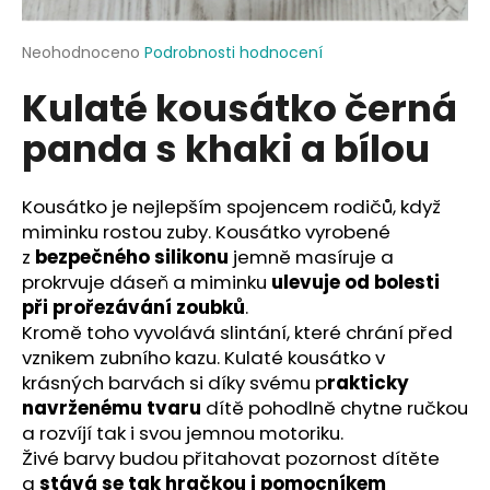
a
j
Průměrné
Neohodnoceno
Podrobnosti hodnocení
hodnocení
í
Kulaté kousátko černá
produktu
t
je
panda s khaki a bílou
?
0,0
z
5
hvězdiček.
Kousátko je nejlepším spojencem rodičů, když
miminku rostou zuby. Kousátko vyrobené
HLEDAT
z
bezpečného silikonu
jemně masíruje a
prokrvuje dáseň a miminku
ulevuje od bolesti
při prořezávání zoubků
.
Kromě toho vyvolává slintání, které chrání před
D
vznikem zubního kazu. Kulaté kousátko v
o
krásných barvách si díky svému p
rakticky
p
navrženému tvaru
dítě pohodlně chytne ručkou
o
a rozvíjí tak i svou jemnou motoriku.
r
Živé barvy budou přitahovat pozornost dítěte
u
a
stává se tak hračkou i pomocníkem