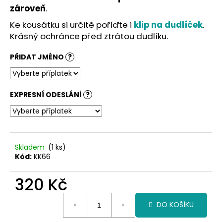
č
zároveň
.
u
j
Ke kousátku si určitě pořiďte i
klip na dudlíček
.
e
Krásný ochránce před ztrátou dudlíku.
m
e
PŘIDAT JMÉNO
?
EXPRESNÍ ODESLÁNÍ
?
Skladem
(1 ks)
Kód:
KK66
320 Kč
Měrná
DO KOŠÍKU
cena: