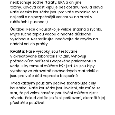
neobsahuje žádné ftaláty, BPA a ani jiné
toxiny. Kovová část klipu je bez obsahu niklu a olova.
Naše dětská kousátka jsou pro vaše miminko tou
nejlepší a nejbezpečnější variantou na hraní v
ručičkách i pusince :)
Údržba:
Péče o kousátko je velice snadná a rychlá.
Myjte ručně teplou vodou a nechte důkladně
vyschnout. Nesterilizujte, nedávejte do myčky na
nádobí ani do pračky
Kvalita:
Naše výrobky jsou testované
v akreditované laboratoři ITC Zlín, vyhovují
požadavkům nařízení Evropského parlamentu a
Rady. Díky tomu si můžete být jistí, že jsou klipy
vyrobeny ze zdravotně nezávadných materiálů a
jsou pro vaše děti naprosto bezpečné.
!
Před každým použitím pečlivě zkontrolujte celý
kousátko. Naše kousátka jsou kvalitní, ale může se
stát, že při velmi častém používání můžete zjistit
závadu. Pokud zjistíte jakékoli poškození, okamžitě jej
přestaňte používat.