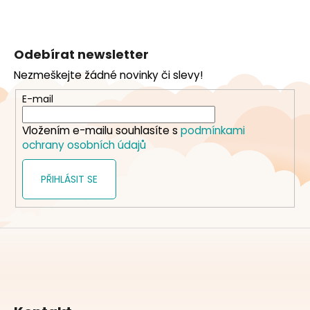
Z
á
Odebírat newsletter
p
Nezmeškejte žádné novinky či slevy!
a
t
E-mail
í
Vložením e-mailu souhlasíte s
podmínkami
ochrany osobních údajů
PŘIHLÁSIT SE