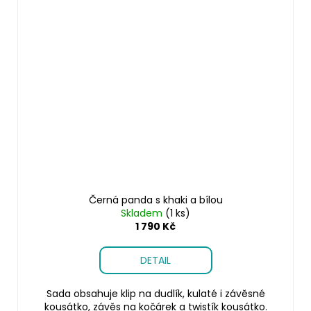
Černá panda s khaki a bílou
Skladem
(1 ks)
1 790 Kč
DETAIL
Sada obsahuje klip na dudlík, kulaté i závěsné
kousátko, závěs na kočárek a twistík kousátko.