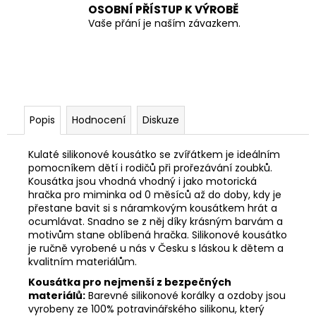
OSOBNÍ PŘÍSTUP K VÝROBĚ
Vaše přání je naším závazkem.
Popis
Hodnocení
Diskuze
Kulaté silikonové kousátko se zvířátkem je ideálním
pomocníkem dětí i rodičů při prořezávání zoubků.
K
ousátka jsou vhodná vhodný i jako motorická
hračka pro miminka od 0 měsíců až do doby, kdy je
přestane bavit si s náramkovým kousátkem hrát a
ocumlávat. Snadno se z něj díky krásným barvám a
motivům stane oblíbená hračka. Silikonové kousátko
je r
učně vyrobené u nás v Česku s láskou k dětem a
kvalitním materiálům.
Kousátka pro nejmenší z bezpečných
materiálů:
Barevné silikonové korálky a ozdoby jsou
vyrobeny ze 100% potravinářského silikonu, který