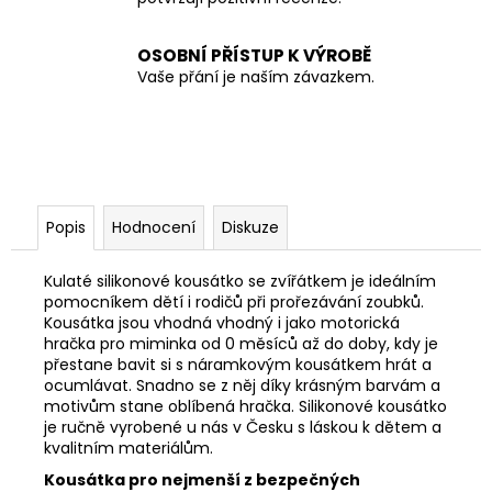
OSOBNÍ PŘÍSTUP K VÝROBĚ
Vaše přání je naším závazkem.
Popis
Hodnocení
Diskuze
Kulaté silikonové kousátko se zvířátkem je ideálním
pomocníkem dětí i rodičů při prořezávání zoubků.
K
ousátka jsou vhodná vhodný i jako motorická
hračka pro miminka od 0 měsíců až do doby, kdy je
přestane bavit si s náramkovým kousátkem hrát a
ocumlávat. Snadno se z něj díky krásným barvám a
motivům stane oblíbená hračka. Silikonové kousátko
je r
učně vyrobené u nás v Česku s láskou k dětem a
kvalitním materiálům.
Kousátka pro nejmenší z bezpečných