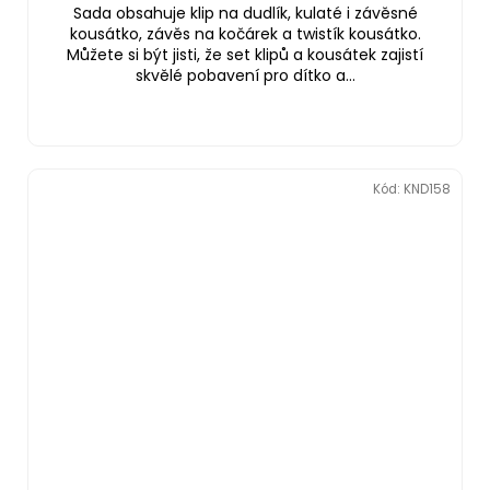
Sada obsahuje klip na dudlík, kulaté i závěsné
kousátko, závěs na kočárek a twistík kousátko.
Můžete si být jisti, že set klipů a kousátek zajistí
skvělé pobavení pro dítko a...
Kód:
KND158