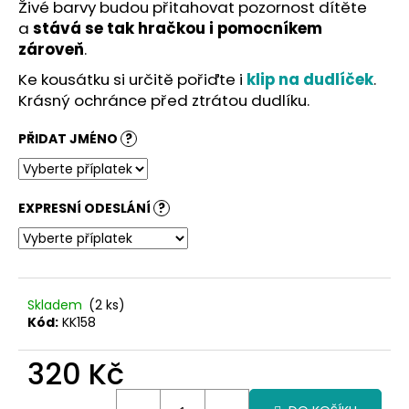
č
Živé barvy budou přitahovat pozornost dítěte
u
a
stává se tak hračkou i pomocníkem
j
zároveň
.
e
Ke kousátku si určitě pořiďte i
klip na dudlíček
.
m
Krásný ochránce před ztrátou dudlíku.
e
PŘIDAT JMÉNO
?
EXPRESNÍ ODESLÁNÍ
?
Skladem
(2 ks)
Kód:
KK158
320 Kč
Měrná