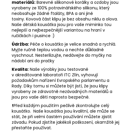
materiálů:
Barevné silikonové korálky a ozdoby jsou
vyrobeny ze 100% potravinářského silikonu, který
neobsahuje žádné ftaláty, BPA a ani jiné
toxiny. Kovová část klipu je bez obsahu niklu a olova.
Naše dětská kousátka jsou pro vaše miminko tou
nejlepší a nejbezpečnější variantou na hraní v
ručičkách i pusince :)
Údržba:
Péče o kousátko je velice snadná a rychlá.
Myjte ručně teplou vodou a nechte důkladně
vyschnout. Nesterilizujte, nedávejte do myčky na
nádobí ani do pračky
Kvalita:
Naše výrobky jsou testované
v akreditované laboratoři ITC Zlín, vyhovují
požadavkům nařízení Evropského parlamentu a
Rady. Díky tomu si můžete být jistí, že jsou klipy
vyrobeny ze zdravotně nezávadných materiálů a
jsou pro vaše děti naprosto bezpečné.
!
Před každým použitím pečlivě zkontrolujte celý
kousátko. Naše kousátka jsou kvalitní, ale může se
stát, že při velmi častém používání můžete zjistit
závadu. Pokud zjistíte jakékoli poškození, okamžitě jej
přestaňte používat.