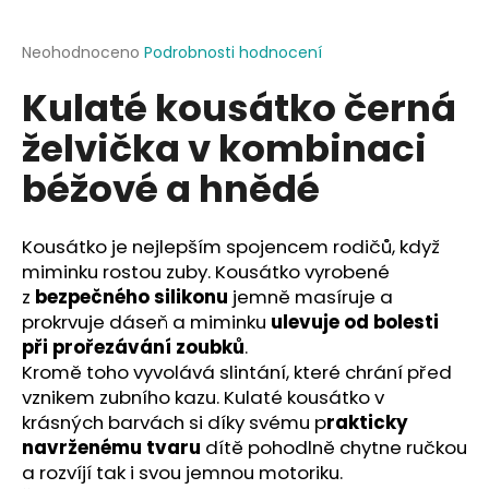
a
j
Průměrné
Neohodnoceno
Podrobnosti hodnocení
hodnocení
í
Kulaté kousátko černá
produktu
t
je
želvička v kombinaci
?
0,0
z
béžové a hnědé
5
hvězdiček.
Kousátko je nejlepším spojencem rodičů, když
HLEDAT
miminku rostou zuby. Kousátko vyrobené
z
bezpečného silikonu
jemně masíruje a
prokrvuje dáseň a miminku
ulevuje od bolesti
D
při prořezávání zoubků
.
o
Kromě toho vyvolává slintání, které chrání před
p
vznikem zubního kazu. Kulaté kousátko v
o
krásných barvách si díky svému p
rakticky
r
navrženému tvaru
dítě pohodlně chytne ručkou
u
a rozvíjí tak i svou jemnou motoriku.