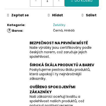
DO KOŠÍKU
cena:
Zeptat se
Hlídat
Sdílet
Kategorie
:
Želvičky
?
Černá, Hnědá
Barva
:
BEZPEČNOST NA PRVNÍM MÍSTĚ
Naše výrobky jsou certifikovány podle
českých norem, což zaručuje jejich
spolehlivost.
ŠIROKÁ ŠKÁLA PRODUKTŮ A BAREV
Poskytujeme pestrou škálu produktů,
která uspokojí i ty nejnáročnější
zákazníky.
OVĚŘENO SPOKOJENÝMI
ZÁKAZNÍKY
Naši zákazníci oceňují kvalitu a
spolehlivost našich produktů, což
potvrzují pozitivní recenze.