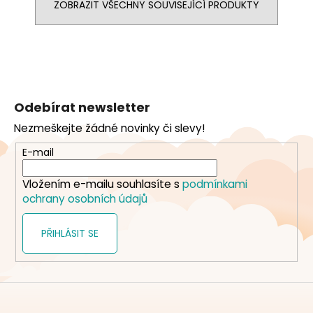
ZOBRAZIT VŠECHNY SOUVISEJÍCÍ PRODUKTY
Z
á
Odebírat newsletter
p
Nezmeškejte žádné novinky či slevy!
a
t
E-mail
í
Vložením e-mailu souhlasíte s
podmínkami
ochrany osobních údajů
PŘIHLÁSIT SE