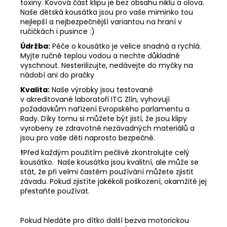
toxiny. Kovová část klipu je bez obsahu niklu a olova.
Naše dětská kousátka jsou pro vaše miminko tou
nejlepší a nejbezpečnější variantou na hraní v
ručičkách i pusince :)
Údržba:
Péče o kousátko je velice snadná a rychlá.
Myjte ručně teplou vodou a nechte důkladně
vyschnout. Nesterilizujte, nedávejte do myčky na
nádobí ani do pračky
Kvalita:
Naše výrobky jsou testované
v akreditované laboratoři ITC Zlín, vyhovují
požadavkům nařízení Evropského parlamentu a
Rady. Díky tomu si můžete být jistí, že jsou klipy
vyrobeny ze zdravotně nezávadných materiálů a
jsou pro vaše děti naprosto bezpečné.
!
Před každým použitím pečlivě zkontrolujte celý
kousátko. Naše kousátka jsou kvalitní, ale může se
stát, že při velmi častém používání můžete zjistit
závadu. Pokud zjistíte jakékoli poškození, okamžitě jej
přestaňte používat.
Pokud hledáte pro dítko další bezva motorickou