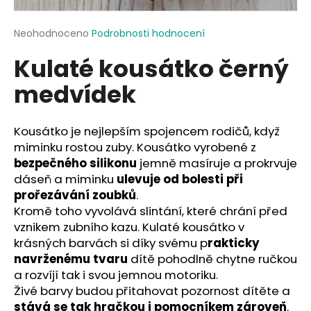
a
j
Průměrné
Neohodnoceno
Podrobnosti hodnocení
hodnocení
í
Kulaté kousátko černý
produktu
t
je
medvídek
?
0,0
z
5
hvězdiček.
Kousátko je nejlepším spojencem rodičů, když
miminku rostou zuby. Kousátko vyrobené z
HLEDAT
bezpečného silikonu
jemně masíruje a prokrvuje
dáseň a miminku
ulevuje od bolesti při
prořezávání zoubků
.
Kromě toho vyvolává slintání, které chrání před
D
vznikem zubního kazu. Kulaté kousátko v
o
krásných barvách si díky svému p
rakticky
p
navrženému tvaru
dítě pohodlně chytne ručkou
o
a rozvíjí tak i svou jemnou motoriku.
r
Živé barvy budou přitahovat pozornost dítěte a
u
stává se tak hračkou i pomocníkem zároveň
.