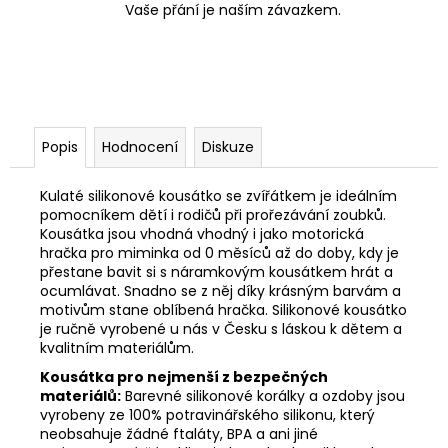
Vaše přání je naším závazkem.
Popis
Hodnocení
Diskuze
Kulaté silikonové kousátko se zvířátkem je ideálním
pomocníkem dětí i rodičů při prořezávání zoubků.
K
ousátka jsou vhodná vhodný i jako motorická
hračka pro miminka od 0 měsíců až do doby, kdy je
přestane bavit si s náramkovým kousátkem hrát a
ocumlávat. Snadno se z něj díky krásným barvám a
motivům stane oblíbená hračka. Silikonové kousátko
je r
učně vyrobené u nás v Česku s láskou k dětem a
kvalitním materiálům.
Kousátka pro nejmenší z bezpečných
materiálů:
Barevné silikonové korálky a ozdoby jsou
vyrobeny ze 100% potravinářského silikonu, který
neobsahuje žádné ftaláty, BPA a ani jiné