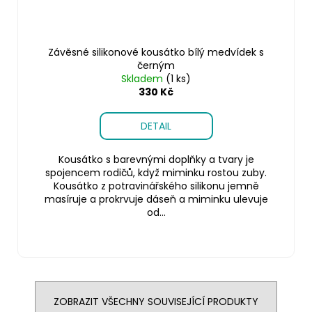
Závěsné silikonové kousátko bílý medvídek s
černým
Skladem
(1 ks)
330 Kč
DETAIL
Kousátko s barevnými doplňky a tvary je
spojencem rodičů, když miminku rostou zuby.
Kousátko z potravinářského silikonu jemně
masíruje a prokrvuje dáseň a miminku ulevuje
od...
ZOBRAZIT VŠECHNY SOUVISEJÍCÍ PRODUKTY