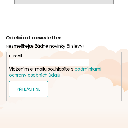
Z
á
Odebírat newsletter
p
Nezmeškejte žádné novinky či slevy!
a
t
E-mail
í
Vložením e-mailu souhlasíte s
podmínkami
ochrany osobních údajů
PŘIHLÁSIT SE