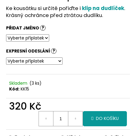
č
u
Ke kousátku si určitě pořiďte i
klip na dudlíček
.
j
Krásný ochránce před ztrátou dudlíku.
e
m
PŘIDAT JMÉNO
?
e
EXPRESNÍ ODESLÁNÍ
?
Skladem
(3 ks)
Kód:
KK15
320 Kč
Měrná
DO KOŠÍKU
cena: