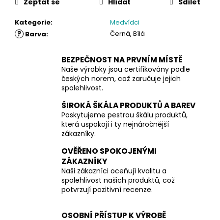
Zeptat se
Hlídat
Sdílet
Kategorie
:
Medvídci
?
Černá, Bílá
Barva
:
BEZPEČNOST NA PRVNÍM MÍSTĚ
Naše výrobky jsou certifikovány podle
českých norem, což zaručuje jejich
spolehlivost.
ŠIROKÁ ŠKÁLA PRODUKTŮ A BAREV
Poskytujeme pestrou škálu produktů,
která uspokojí i ty nejnáročnější
zákazníky.
OVĚŘENO SPOKOJENÝMI
ZÁKAZNÍKY
Naši zákazníci oceňují kvalitu a
spolehlivost našich produktů, což
potvrzují pozitivní recenze.
OSOBNÍ PŘÍSTUP K VÝROBĚ