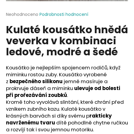
a
j
Průměrné
Neohodnoceno
Podrobnosti hodnocení
hodnocení
í
Kulaté kousátko hnědá
produktu
t
je
veverka v kombinaci
?
0,0
z
ledové, modré a šedé
5
hvězdiček.
Kousátko je nejlepším spojencem rodičů, když
HLEDAT
miminku rostou zuby. Kousátko vyrobené
z
bezpečného silikonu
jemně masíruje a
prokrvuje dáseň a miminku
ulevuje od bolesti
D
při prořezávání zoubků
.
o
Kromě toho vyvolává slintání, které chrání před
p
vznikem zubního kazu. Kulaté kousátko v
o
krásných barvách si díky svému p
rakticky
r
navrženému tvaru
dítě pohodlně chytne ručkou
u
a rozvíjí tak i svou jemnou motoriku.