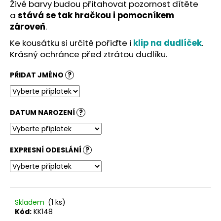
č
Živé barvy budou přitahovat pozornost dítěte
u
a
stává se tak hračkou i pomocníkem
j
zároveň
.
e
Ke kousátku si určitě pořiďte i
klip na dudlíček
.
m
Krásný ochránce před ztrátou dudlíku.
e
PŘIDAT JMÉNO
?
DATUM NAROZENÍ
?
EXPRESNÍ ODESLÁNÍ
?
Skladem
(1 ks)
Kód:
KK148