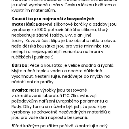
je r
učně vyrobené u nás v Česku s láskou k dětem a
kvalitním materiálům.
Kousátka pro nejmenší z bezpečných
materiálů:
Barevné silikonové korálky a ozdoby jsou
vyrobeny ze 100% potravinářského silikonu, který
neobsahuje žádné ftaláty, BPA a ani jiné
toxiny. Kovová část klipu je bez obsahu niklu a olova.
Naše dětská kousátka jsou pro vaše miminko tou
nejlepší a nejbezpečnější variantou na hraní v
ručičkách i pusince :)
Údržba:
Péče o kousátko je velice snadná a rychlá.
Myjte ručně teplou vodou a nechte důkladně
vyschnout. Nesterilizujte, nedávejte do myčky na
nádobí ani do pračky
Kvalita:
Naše výrobky jsou testované
v akreditované laboratoři ITC Zlín, vyhovují
požadavkům nařízení Evropského parlamentu a
Rady. Díky tomu si můžete být jistí, že jsou klipy
vyrobeny ze zdravotně nezávadných materiálů a
jsou pro vaše děti naprosto bezpečné.
!
Před každým použitím pečlivě zkontrolujte celý