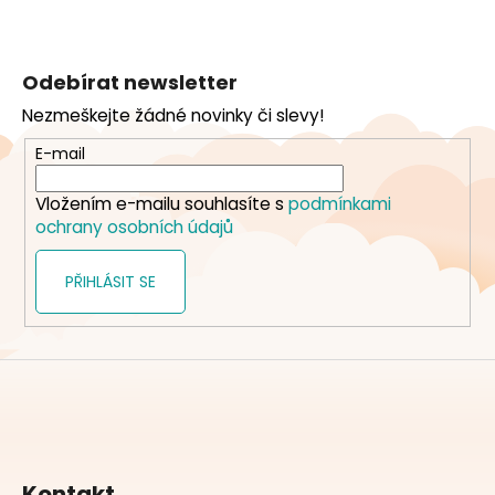
Z
á
Odebírat newsletter
p
Nezmeškejte žádné novinky či slevy!
a
t
E-mail
í
Vložením e-mailu souhlasíte s
podmínkami
ochrany osobních údajů
PŘIHLÁSIT SE
Kontakt