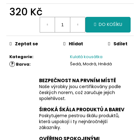
320 Kč
Měrná
DO KOŠÍKU
cena:
Zeptat se
Hlídat
Sdílet
Kategorie
:
Kulatá kousátka
?
Šedá, Modrá, Hnědá
Barva
:
BEZPEČNOST NA PRVNÍM MÍSTĚ
Naše výrobky jsou certifikovány podle
českých norem, což zaručuje jejich
spolehlivost.
ŠIROKÁ ŠKÁLA PRODUKTŮ A BAREV
Poskytujeme pestrou škálu produktů,
která uspokojí i ty nejnáročnější
zákazníky.
OVĚŘENO SPOKOJENÝMI