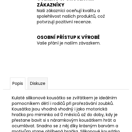
ZÁKAZNÍKY
Naši zákazníci oceňují kvalitu a
spolehlivost našich produktů, což
potvrzují pozitivní recenze.
OSOBNÍ PŘÍSTUP K VÝROBĚ
Vaše přání je naším závazkem.
Popis
Diskuze
Kulaté silikonové kousátko se zvířátkem je ideálním
pomocníkem dětí i rodičů při prořezávání zoubků.
K
ousátka jsou vhodná vhodný i jako motorická
hračka pro miminka od 0 měsíců až do doby, kdy je
přestane bavit si s náramkovým kousátkem hrát a
ocumlávat. Snadno se z něj díky krásným barvám a
motivům stane oblíbená hračka. Silikonové kousátko