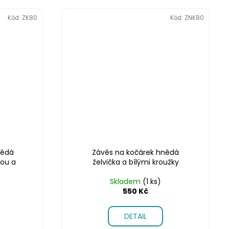
Kód:
ZK80
Kód:
ZNK80
nědá
Závěs na kočárek hnědá
vou a
želvička a bílými kroužky
Skladem
(1 ks)
550 Kč
DETAIL