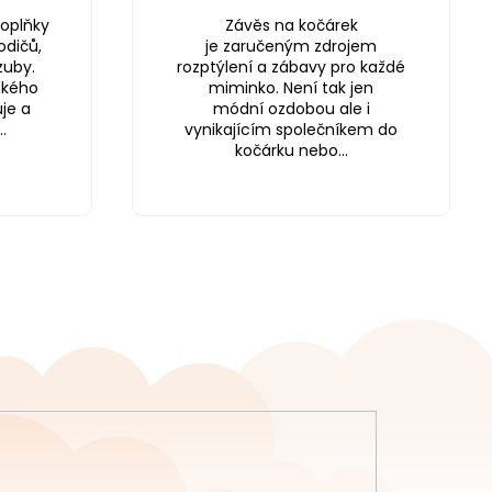
oplňky
Závěs na kočárek
odičů,
je zaručeným zdrojem
zuby.
rozptýlení a zábavy pro každé
ského
miminko. Není tak jen
je a
módní ozdobou ale i
.
vynikajícím společníkem do
kočárku nebo...