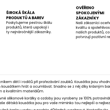
OVĚŘENO
ŠIROKÁ ŠKÁLA
SPOKOJENÝMI
PRODUKTŮ A BAREV
ZÁKAZNÍKY
Poskytujeme pestrou škálu
Naši zákazníci oceňu
produktů, která uspokojí i
kvalitu a spolehlivos
ty nejnáročnější zákazníky.
našich produktů, co
potvrzují pozitivní 
níkem dětí i rodičů při prořezávání zoubků. K
ousátka jsou vhodn
m kousátkem hrát a ocumlávat. Snadno se z něj díky krásným ba
m a kvalitním materiálům.
né silikonové korálky a ozdoby jsou vyrobeny ze 100% potravinář
 Naše dětská kousátka jsou pro vaše miminko tou nejlepší a nejbez
 ručně teplou vodou a nechte důkladně vyschnout. Nesterilizujte