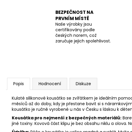
BEZPEČNOST NA
PRVNÍM MÍSTĚ
Naše výrobky jsou
certifikovány podle
českých norem, což
zaručuje jejich spolehlivost.
Popis
Hodnocení
Diskuze
Kulaté silikonové kousátko se zvířátkem je ideálním pomoc
měsíců až do doby, kdy je přestane bavit si s náramkový
kousátko je r
učně vyrobené u nás v Česku s láskou k děte
Kousátka pro nejmenší z bezpečných materiálů:
Barev
jiné toxiny. Kovová část klipu je bez obsahu niklu a olova.
Údržba:
Péče o kousátko je velice snadná a rychlá. Myjte