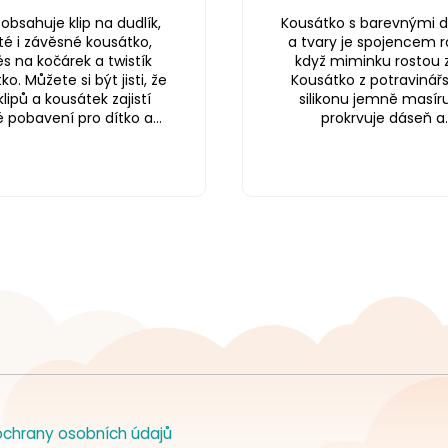
obsahuje klip na dudlík,
Kousátko s barevnými d
té i závěsné kousátko,
a tvary je spojencem r
s na kočárek a twistík
když miminku rostou 
o. Můžete si být jisti, že
Kousátko z potravinář
klipů a kousátek zajistí
silikonu jemně masíru
é pobavení pro dítko a...
prokrvuje dáseň a..
chrany osobních údajů