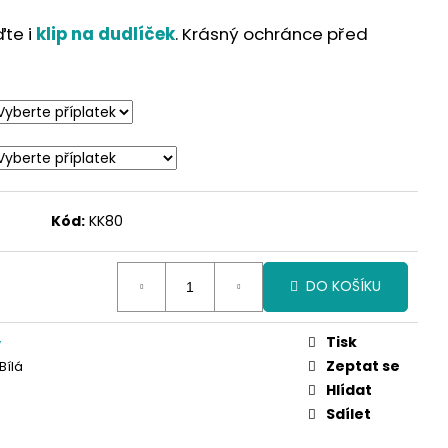
ďte i
klip na dudlíček
. Krásný ochránce před
Kód:
KK80
DO KOŠÍKU
Tisk
y
Zeptat se
Bílá
Hlídat
Sdílet