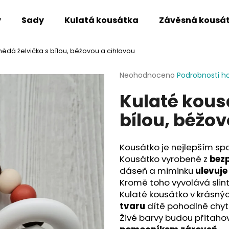
y
Sady
Kulatá kousátka
Závěsná kousá
nědá želvička s bílou, béžovou a cihlovou
Co potřebujete najít?
Průměrné
Neohodnoceno
Podrobnosti h
hodnocení
Kulaté kous
produktu
HLEDAT
je
bílou, béžov
0,0
z
5
Doporučujeme
hvězdiček.
Kousátko je nejlepším sp
Kousátko vyrobené z
bezp
dáseň a miminku
ulevuje
Kromě toho vyvolává slint
Kulaté kousátko v krásný
tvaru
dítě pohodlně chytn
Živé barvy budou přitaho