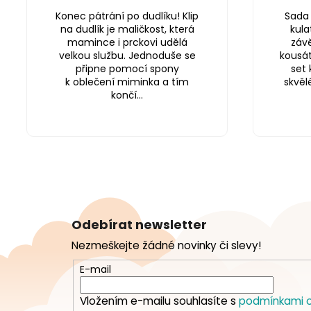
Konec pátrání po dudlíku! Klip
Sada 
na dudlík je maličkost, která
kula
mamince i prckovi udělá
závě
velkou službu. Jednoduše se
kousátk
připne pomocí spony
set 
k oblečení miminka a tím
skvěl
končí...
Z
á
Odebírat newsletter
p
Nezmeškejte žádné novinky či slevy!
a
t
E-mail
í
Vložením e-mailu souhlasíte s
podmínkami o