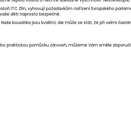
toři ITC Zlín, vyhovují požadavkům nařízení Evropského parlament
 vaše děti naprosto bezpečné.
aše kousátka jsou kvalitní, ale může se stát, že při velmi častém
 nebo praktickou pomůcku zároveň, můžeme Vám směle doporuči