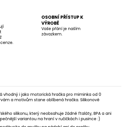
OSOBNÍ PŘÍSTUP K
VÝROBĚ
jí
Vaše přání je naším
t
závazkem.
ž
recenze.
á vhodný i jako motorická hračka pro miminka od 0
rvám a motivům stane oblíbená hračka. Silikonové
ského silikonu, který neobsahuje žádné ftaláty, BPA a ani
pečnější variantou na hraní v ručičkách i pusince :)
, nedávejte do myčky na nádobí ani do pračky