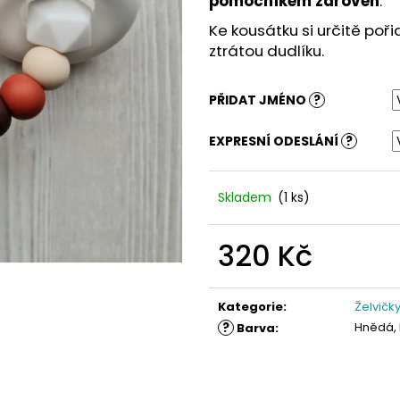
pomocníkem zároveň
.
Ke kousátku si určitě poři
ztrátou dudlíku.
PŘIDAT JMÉNO
?
EXPRESNÍ ODESLÁNÍ
?
Skladem
(1 ks)
320 Kč
Měrná
cena:
Kategorie
:
Želvičk
?
Hnědá, 
Barva
: