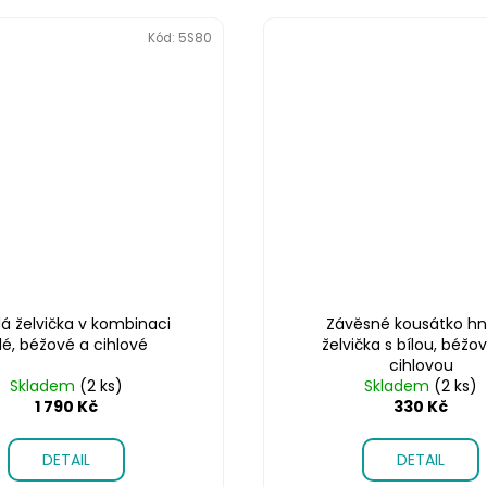
Kód:
5S80
á želvička v kombinaci
Závěsné kousátko h
lé, béžové a cihlové
želvička s bílou, béžo
cihlovou
Skladem
(2 ks)
Skladem
(2 ks)
1 790 Kč
330 Kč
DETAIL
DETAIL