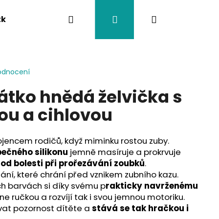
Hledat
Přihlášení
Nákupní
tka
Závěsy na kočárek
Twistík kousátka
košík
odnocení
átko hnědá želvička s
ou a cihlovou
ojencem rodičů, když miminku rostou zuby.
ečného silikonu
jemně masíruje a prokrvuje
 od bolesti při prořezávání zoubků
.
ání, které chrání před vznikem zubního kazu.
ch barvách si díky svému p
rakticky navrženému
e ručkou a rozvíjí tak i svou jemnou motoriku.
vat pozornost dítěte a
stává se tak hračkou i