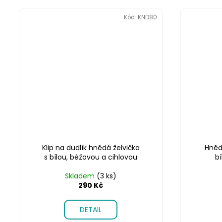
Kód:
KND80
Klip na dudlík hnědá želvička
Hněd
s bílou, béžovou a cihlovou
bí
Skladem
(3 ks)
290 Kč
DETAIL