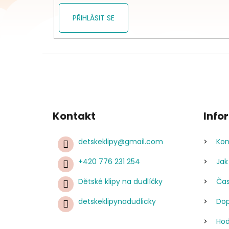
PŘIHLÁSIT SE
Kontakt
Info
detskeklipy
@
gmail.com
Kon
+420 776 231 254
Jak
Dětské klipy na dudlíčky
Čas
detskeklipynadudlicky
Dop
Hod