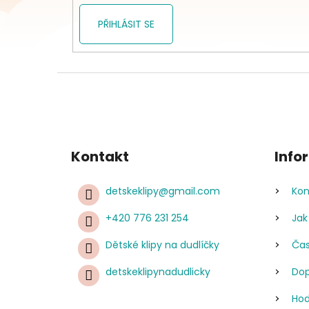
PŘIHLÁSIT SE
Kontakt
Info
detskeklipy
@
gmail.com
Kon
+420 776 231 254
Jak
Dětské klipy na dudlíčky
Čas
detskeklipynadudlicky
Dop
Hod