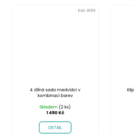
Kód:
4S59
4 dílná sada medvídci v
Kli
kombinaci barev
Skladem
(2 ks)
1 490 Kč
DETAIL