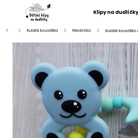
K
Přejít
na
o
Klipy na dudlíčk
obsah
Zpět
Zpět
š
do
do
í
Domů
Kulatá kousátka
Medvídci
Kulaté kousátko
k
obchodu
obchodu