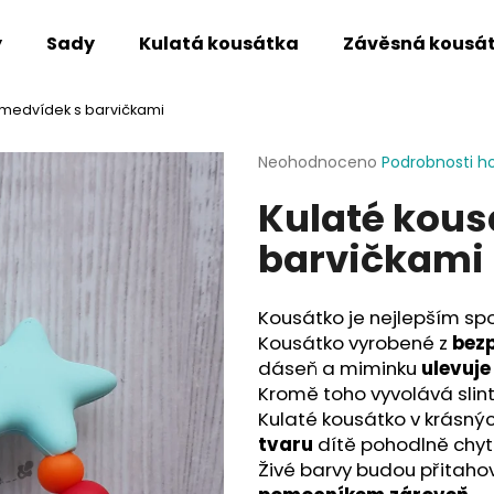
y
Sady
Kulatá kousátka
Závěsná kousá
 medvídek s barvičkami
Co potřebujete najít?
Průměrné
Neohodnoceno
Podrobnosti h
hodnocení
Kulaté kous
produktu
HLEDAT
je
barvičkami
0,0
z
5
Doporučujeme
hvězdiček.
Kousátko je nejlepším sp
Kousátko vyrobené z
bezp
dáseň a miminku
ulevuje
Kromě toho vyvolává slint
Kulaté kousátko v krásný
tvaru
dítě pohodlně chytn
Živé barvy budou přitaho