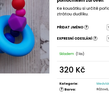
pomocníkem zároveň
.
Ke kousátku si určitě poři
ztrátou dudlíku.
PŘIDAT JMÉNO
?
EXPRESNÍ ODESLÁNÍ
?
Skladem
(1 ks)
320 Kč
Měrná
cena:
Kategorie
:
Medvíd
?
Růžová,
Barva
: