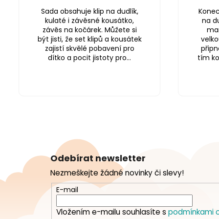
Sada obsahuje klip na dudlík,
Konec 
kulaté i závěsné kousátko,
na du
závěs na kočárek. Můžete si
mam
být jisti, že set klipů a kousátek
velko
zajistí skvělé pobavení pro
připn
dítko a pocit jistoty pro...
tím k
Z
á
Odebírat newsletter
p
Nezmeškejte žádné novinky či slevy!
a
t
E-mail
í
Vložením e-mailu souhlasíte s
podmínkami o