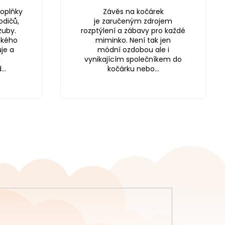
oplňky
Závěs na kočárek
odičů,
je zaručeným zdrojem
zuby.
rozptýlení a zábavy pro každé
ského
miminko. Není tak jen
je a
módní ozdobou ale i
a
vynikajícím společníkem do
..
kočárku nebo...