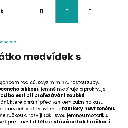
Hledat
Přihlášení
Nákupní
tka
Závěsy na kočárek
Twistík kousátka
košík
odnocení
átko medvídek s
ojencem rodičů, když miminku rostou zuby.
ečného silikonu
jemně masíruje a prokrvuje
 od bolesti při prořezávání zoubků
.
ání, které chrání před vznikem zubního kazu.
ch barvách si díky svému p
rakticky navrženému
e ručkou a rozvíjí tak i svou jemnou motoriku.
vat pozornost dítěte a
stává se tak hračkou i