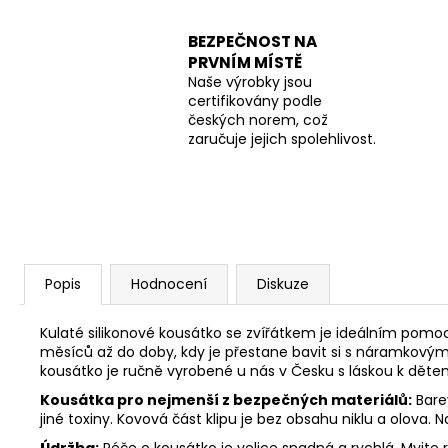
BEZPEČNOST NA
PRVNÍM MÍSTĚ
Naše výrobky jsou
certifikovány podle
českých norem, což
zaručuje jejich spolehlivost.
Popis
Hodnocení
Diskuze
Kulaté silikonové kousátko se zvířátkem je ideálním pomoc
měsíců až do doby, kdy je přestane bavit si s náramkový
kousátko je r
učně vyrobené u nás v Česku s láskou k děte
Kousátka pro nejmenší z bezpečných materiálů:
Barev
jiné toxiny. Kovová část klipu je bez obsahu niklu a olova.
Údržba:
Péče o kousátko je velice snadná a rychlá. Myjte