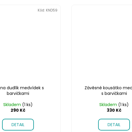
Kód:
KND59
p na dudlík medvídek s
Závěsné kousátko med
barvičkami
s barvičkami
Skladem
(1 ks)
Skladem
(1 ks)
290 Kč
330 Kč
DETAIL
DETAIL