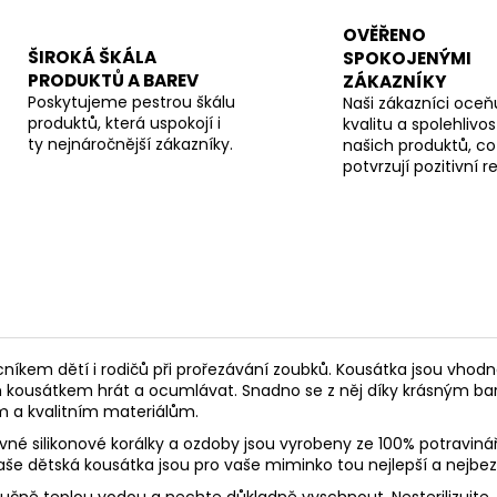
OVĚŘENO
ŠIROKÁ ŠKÁLA
SPOKOJENÝMI
PRODUKTŮ A BAREV
ZÁKAZNÍKY
Poskytujeme pestrou škálu
Naši zákazníci oceňu
produktů, která uspokojí i
kvalitu a spolehlivos
ty nejnáročnější zákazníky.
našich produktů, co
potvrzují pozitivní 
níkem dětí i rodičů při prořezávání zoubků. K
ousátka jsou vhodn
m kousátkem hrát a ocumlávat. Snadno se z něj díky krásným ba
m a kvalitním materiálům.
né silikonové korálky a ozdoby jsou vyrobeny ze 100% potravinář
 Naše dětská kousátka jsou pro vaše miminko tou nejlepší a nejbez
 ručně teplou vodou a nechte důkladně vyschnout. Nesterilizujte