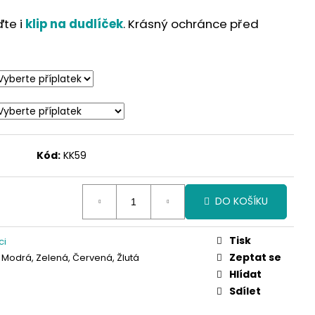
ďte i
klip na dudlíček
. Krásný ochránce před
Kód:
KK59
DO KOŠÍKU
Tisk
ci
Zeptat se
 Modrá, Zelená, Červená, Žlutá
Hlídat
Sdílet