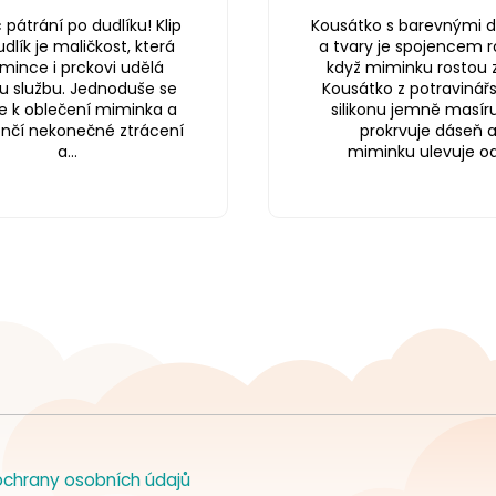
pátrání po dudlíku! Klip
Kousátko s barevnými d
dlík je maličkost, která
a tvary je spojencem r
ince i prckovi udělá
když miminku rostou 
u službu. Jednoduše se
Kousátko z potravinář
e k oblečení miminka a
silikonu jemně masíru
ončí nekonečné ztrácení
prokrvuje dáseň 
a...
miminku ulevuje od.
chrany osobních údajů