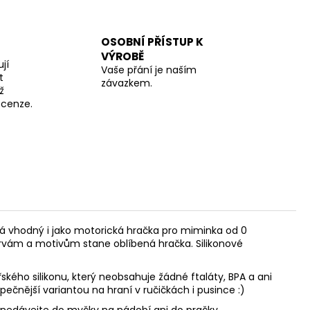
OSOBNÍ PŘÍSTUP K
VÝROBĚ
jí
Vaše přání je naším
t
závazkem.
ž
recenze.
á vhodný i jako motorická hračka pro miminka od 0
rvám a motivům stane oblíbená hračka. Silikonové
ského silikonu, který neobsahuje žádné ftaláty, BPA a ani
pečnější variantou na hraní v ručičkách i pusince :)
, nedávejte do myčky na nádobí ani do pračky