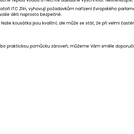
toři ITC Zlín, vyhovují požadavkům nařízení Evropského parlament
 vaše děti naprosto bezpečné.
aše kousátka jsou kvalitní, ale může se stát, že při velmi častém
 nebo praktickou pomůcku zároveň, můžeme Vám směle doporuči