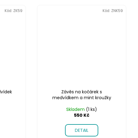
Kód:
ZK59
Kód:
ZNK59
vídek
Závěs na kočárek s
medvídkem a mint kroužky
Skladem
(1 ks)
550 Kč
DETAIL