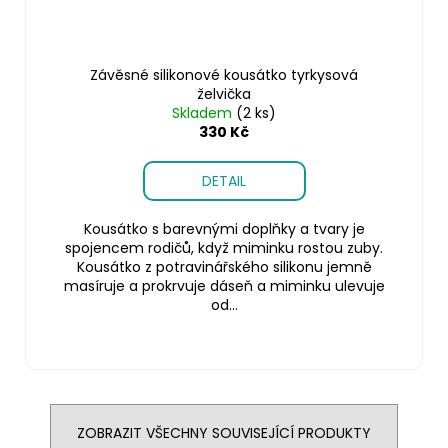
Závěsné silikonové kousátko tyrkysová
želvička
Skladem
(2 ks)
330 Kč
DETAIL
Kousátko s barevnými doplňky a tvary je
spojencem rodičů, když miminku rostou zuby.
Kousátko z potravinářského silikonu jemně
masíruje a prokrvuje dáseň a miminku ulevuje
od...
ZOBRAZIT VŠECHNY SOUVISEJÍCÍ PRODUKTY