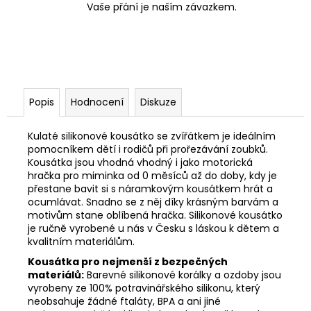
Vaše přání je naším závazkem.
Popis
Hodnocení
Diskuze
Kulaté silikonové kousátko se zvířátkem je ideálním
pomocníkem dětí i rodičů při prořezávání zoubků.
K
ousátka jsou vhodná vhodný i jako motorická
hračka pro miminka od 0 měsíců až do doby, kdy je
přestane bavit si s náramkovým kousátkem hrát a
ocumlávat. Snadno se z něj díky krásným barvám a
motivům stane oblíbená hračka. Silikonové kousátko
je r
učně vyrobené u nás v Česku s láskou k dětem a
kvalitním materiálům.
Kousátka pro nejmenší z bezpečných
materiálů:
Barevné silikonové korálky a ozdoby jsou
vyrobeny ze 100% potravinářského silikonu, který
neobsahuje žádné ftaláty, BPA a ani jiné