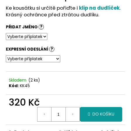
č
u
Ke kousátku si určitě pořiďte i
klip na dudlíček
.
j
Krásný ochránce před ztrátou dudlíku.
e
m
PŘIDAT JMÉNO
?
e
EXPRESNÍ ODESLÁNÍ
?
Skladem
(2 ks)
Kód:
KK45
320 Kč
Měrná
DO KOŠÍKU
cena: