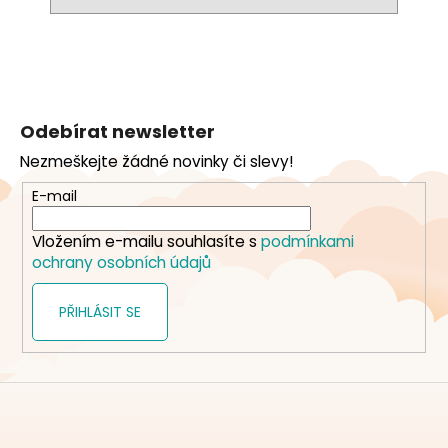
Z
á
Odebírat newsletter
p
Nezmeškejte žádné novinky či slevy!
a
t
E-mail
í
Vložením e-mailu souhlasíte s
podmínkami
ochrany osobních údajů
PŘIHLÁSIT SE