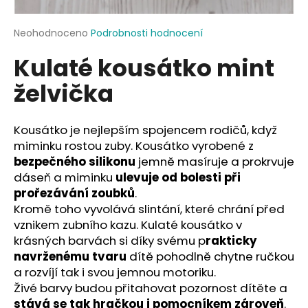
a
j
Průměrné
Neohodnoceno
Podrobnosti hodnocení
hodnocení
í
Kulaté kousátko mint
produktu
t
je
želvička
?
0,0
z
5
hvězdiček.
Kousátko je nejlepším spojencem rodičů, když
miminku rostou zuby. Kousátko vyrobené z
HLEDAT
bezpečného silikonu
jemně masíruje a prokrvuje
dáseň a miminku
ulevuje od bolesti při
prořezávání zoubků
.
Kromě toho vyvolává slintání, které chrání před
D
vznikem zubního kazu. Kulaté kousátko v
o
krásných barvách si díky svému p
rakticky
p
navrženému tvaru
dítě pohodlně chytne ručkou
o
a rozvíjí tak i svou jemnou motoriku.
r
Živé barvy budou přitahovat pozornost dítěte a
u
stává se tak hračkou i pomocníkem zároveň
.