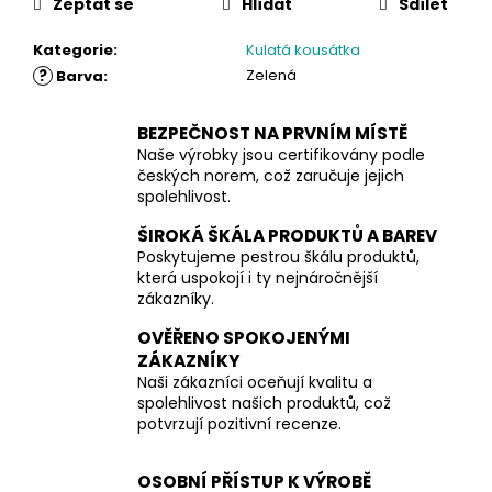
Zeptat se
Hlídat
Sdílet
Kategorie
:
Kulatá kousátka
?
Zelená
Barva
:
BEZPEČNOST NA PRVNÍM MÍSTĚ
Naše výrobky jsou certifikovány podle
českých norem, což zaručuje jejich
spolehlivost.
ŠIROKÁ ŠKÁLA PRODUKTŮ A BAREV
Poskytujeme pestrou škálu produktů,
která uspokojí i ty nejnáročnější
zákazníky.
OVĚŘENO SPOKOJENÝMI
ZÁKAZNÍKY
Naši zákazníci oceňují kvalitu a
spolehlivost našich produktů, což
potvrzují pozitivní recenze.
OSOBNÍ PŘÍSTUP K VÝROBĚ