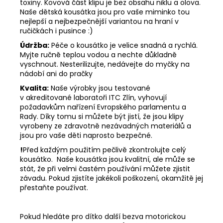
toxiny. Kovová část klipu je bez obsahu niklu a olova.
Naše dětská kousátka jsou pro vaše miminko tou
nejlepší a nejbezpečnější variantou na hraní v
ručičkách i pusince :)
Údržba:
Péče o kousátko je velice snadná a rychlá.
Myjte ručně teplou vodou a nechte důkladně
vyschnout. Nesterilizujte, nedávejte do myčky na
nádobí ani do pračky
Kvalita:
Naše výrobky jsou testované
v akreditované laboratoři ITC Zlín, vyhovují
požadavkům nařízení Evropského parlamentu a
Rady. Díky tomu si můžete být jistí, že jsou klipy
vyrobeny ze zdravotně nezávadných materiálů a
jsou pro vaše děti naprosto bezpečné.
!
Před každým použitím pečlivě zkontrolujte celý
kousátko. Naše kousátka jsou kvalitní, ale může se
stát, že při velmi častém používání můžete zjistit
závadu. Pokud zjistíte jakékoli poškození, okamžitě jej
přestaňte používat.
Pokud hledáte pro dítko další bezva motorickou