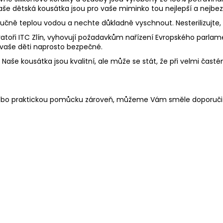
 Naše dětská kousátka jsou pro vaše miminko tou nejlepší a nejbez
 ručně teplou vodou a nechte důkladně vyschnout. Nesterilizujte
toři ITC Zlín, vyhovují požadavkům nařízení Evropského parlament
 vaše děti naprosto bezpečné.
aše kousátka jsou kvalitní, ale může se stát, že při velmi častém
 nebo praktickou pomůcku zároveň, můžeme Vám směle doporuči