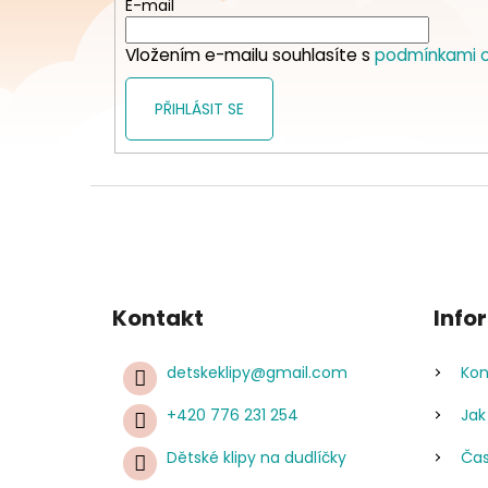
t
E-mail
í
Vložením e-mailu souhlasíte s
podmínkami o
PŘIHLÁSIT SE
Kontakt
Info
detskeklipy
@
gmail.com
Kon
+420 776 231 254
Jak
Dětské klipy na dudlíčky
Čas