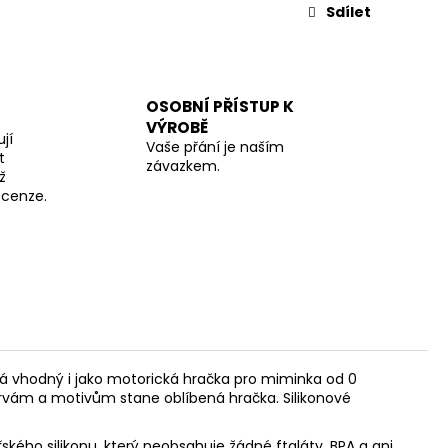
Sdílet
OSOBNÍ PŘÍSTUP K
VÝROBĚ
jí
Vaše přání je naším
t
závazkem.
ž
recenze.
á vhodný i jako motorická hračka pro miminka od 0
rvám a motivům stane oblíbená hračka. Silikonové
ského silikonu, který neobsahuje žádné ftaláty, BPA a ani