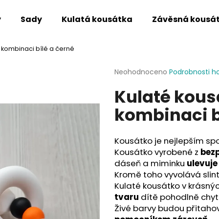
y
Sady
Kulatá kousátka
Závěsná kousá
v kombinaci bílé a černé
Co potřebujete najít?
Průměrné
Neohodnoceno
Podrobnosti h
hodnocení
Kulaté kous
produktu
HLEDAT
je
kombinaci b
0,0
z
5
Doporučujeme
hvězdiček.
Kousátko je nejlepším sp
Kousátko vyrobené z
bezp
dáseň a miminku
ulevuje
Kromě toho vyvolává slint
Kulaté kousátko v krásný
tvaru
dítě pohodlně chytn
Živé barvy budou přitaho