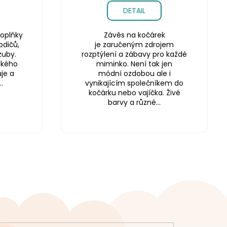
DETAIL
oplňky
Závěs na kočárek
odičů,
je zaručeným zdrojem
zuby.
rozptýlení a zábavy pro každé
ského
miminko. Není tak jen
je a
módní ozdobou ale i
.
vynikajícím společníkem do
kočárku nebo vajíčka. Živé
barvy a různé...