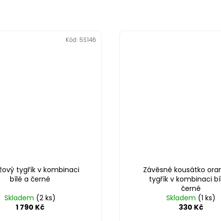
Kód:
5S146
ový tygřík v kombinaci
Závěsné kousátko ora
bílé a černé
tygřík v kombinaci bí
černé
Skladem
(2 ks)
Skladem
(1 ks)
1 790 Kč
330 Kč