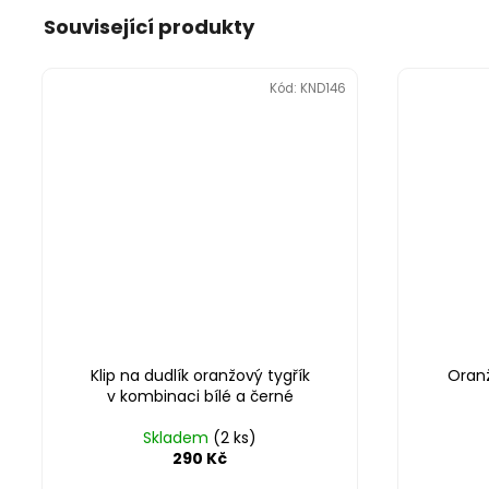
Související produkty
Kód:
KND146
Klip na dudlík oranžový tygřík
Oranž
v kombinaci bílé a černé
Skladem
(2 ks)
290 Kč