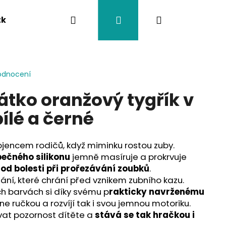
Hledat
Přihlášení
Nákupní
tka
Závěsy na kočárek
Twistík kousátka
košík
odnocení
átko oranžový tygřík v
ílé a černé
ojencem rodičů, když miminku rostou zuby.
ečného silikonu
jemně masíruje a prokrvuje
 od bolesti při prořezávání zoubků
.
ání, které chrání před vznikem zubního kazu.
ch barvách si díky svému p
rakticky navrženému
e ručkou a rozvíjí tak i svou jemnou motoriku.
vat pozornost dítěte a
stává se tak hračkou i