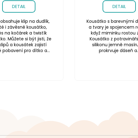
DETAIL
DETAIL
obsahuje klip na dudlík,
Kousátko s barevnými d
té i závěsné kousátko,
a tvary je spojencem r
s na kočárek a twistík
když miminku rostou 
o. Můžete si být jisti, že
Kousátko z potravinář
klipů a kousátek zajistí
silikonu jemně masíru
é pobavení pro dítko a...
prokrvuje dáseň a..