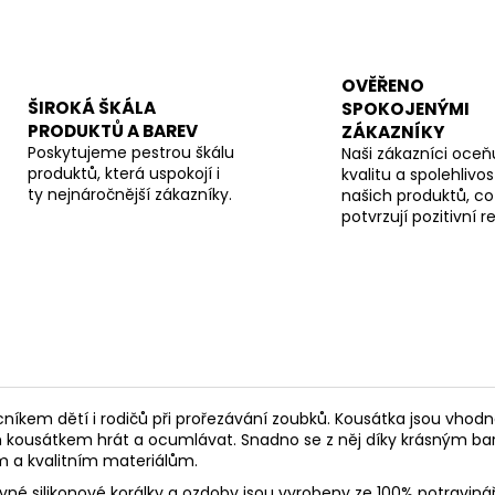
OVĚŘENO
ŠIROKÁ ŠKÁLA
SPOKOJENÝMI
PRODUKTŮ A BAREV
ZÁKAZNÍKY
Poskytujeme pestrou škálu
Naši zákazníci oceňu
produktů, která uspokojí i
kvalitu a spolehlivos
ty nejnáročnější zákazníky.
našich produktů, co
potvrzují pozitivní 
níkem dětí i rodičů při prořezávání zoubků. K
ousátka jsou vhodn
m kousátkem hrát a ocumlávat. Snadno se z něj díky krásným ba
m a kvalitním materiálům.
né silikonové korálky a ozdoby jsou vyrobeny ze 100% potravinář