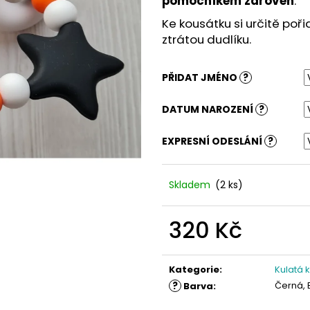
pomocníkem zároveň
.
Ke kousátku si určitě poři
ztrátou dudlíku.
PŘIDAT JMÉNO
?
DATUM NAROZENÍ
?
EXPRESNÍ ODESLÁNÍ
?
Skladem
(2 ks)
320 Kč
Měrná
cena:
Kategorie
:
Kulatá 
?
Černá, 
Barva
: