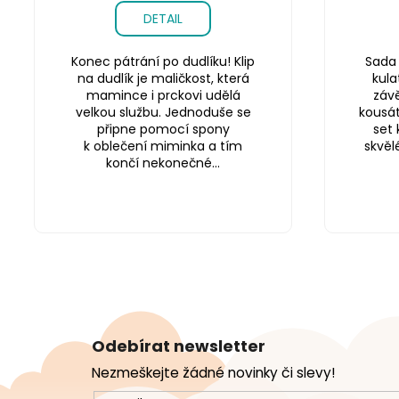
DETAIL
Konec pátrání po dudlíku! Klip
Sada 
na dudlík je maličkost, která
kula
mamince i prckovi udělá
závě
velkou službu. Jednoduše se
kousátk
připne pomocí spony
set 
k oblečení miminka a tím
skvěl
končí nekonečné...
Z
á
Odebírat newsletter
p
Nezmeškejte žádné novinky či slevy!
a