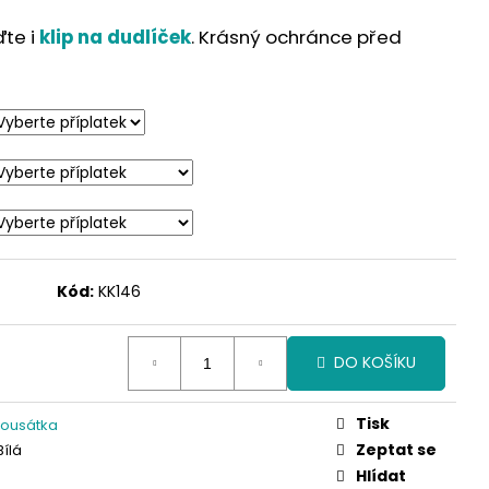
ďte i
klip na dudlíček
. Krásný ochránce před
Kód:
KK146
DO KOŠÍKU
Tisk
kousátka
Zeptat se
Bílá
Hlídat