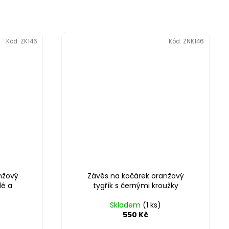
Kód:
ZK146
Kód:
ZNK146
nžový
Závěs na kočárek oranžový
lé a
tygřík s černými kroužky
Skladem
(1 ks)
550 Kč