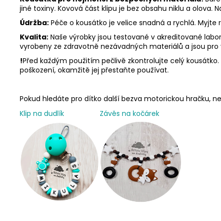
jiné toxiny. Kovová část klipu je bez obsahu niklu a olova.
Údržba:
Péče o kousátko je velice snadná a rychlá. Myjte
Kvalita:
Naše výrobky jsou testované v akreditované labora
vyrobeny ze zdravotně nezávadných materiálů a jsou pro
!
Před každým použitím pečlivě zkontrolujte celý kousátko. N
poškození, okamžitě jej přestaňte používat.
Pokud hledáte pro dítko další bezva motorickou hračku,
Klip na dudlík
Závěs na kočárek