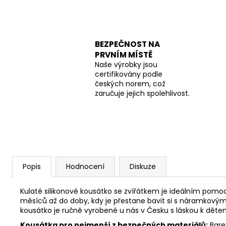
BEZPEČNOST NA
PRVNÍM MÍSTĚ
Naše výrobky jsou
certifikovány podle
českých norem, což
zaručuje jejich spolehlivost.
Popis
Hodnocení
Diskuze
Kulaté silikonové kousátko se zvířátkem je ideálním pomoc
měsíců až do doby, kdy je přestane bavit si s náramkový
kousátko je r
učně vyrobené u nás v Česku s láskou k děte
Kousátka pro nejmenší z bezpečných materiálů:
Barev