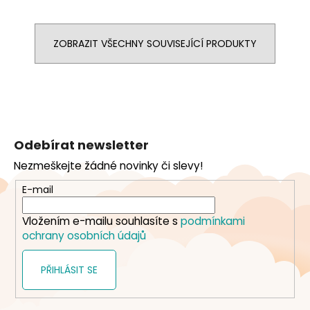
ZOBRAZIT VŠECHNY SOUVISEJÍCÍ PRODUKTY
Z
á
Odebírat newsletter
p
Nezmeškejte žádné novinky či slevy!
a
t
E-mail
í
Vložením e-mailu souhlasíte s
podmínkami
ochrany osobních údajů
PŘIHLÁSIT SE