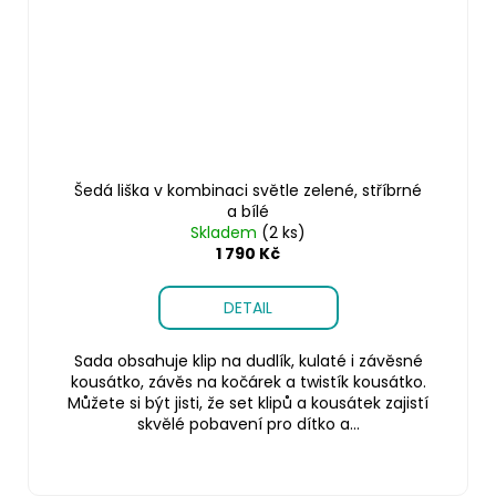
Šedá liška v kombinaci světle zelené, stříbrné
a bílé
Skladem
(2 ks)
1 790 Kč
DETAIL
Sada obsahuje klip na dudlík, kulaté i závěsné
kousátko, závěs na kočárek a twistík kousátko.
Můžete si být jisti, že set klipů a kousátek zajistí
skvělé pobavení pro dítko a...