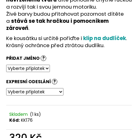
č
a rozvíjí tak i svou jemnou motoriku.
u
Živé barvy budou přitahovat pozornost dítěte
j
e
a
stává se tak hračkou i pomocníkem
m
zároveň
.
e
Ke kousátku si určitě pořiďte i
klip na dudlíček
.
Krásný ochránce před ztrátou dudlíku.
PŘIDAT JMÉNO
?
EXPRESNÍ ODESLÁNÍ
?
Skladem
(1 ks)
Kód:
KK176
320 Kč