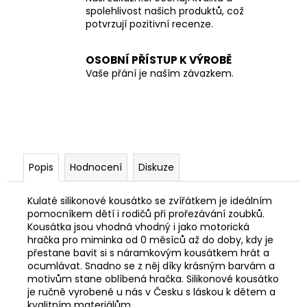
spolehlivost našich produktů, což
potvrzují pozitivní recenze.
OSOBNÍ PŘÍSTUP K VÝROBĚ
Vaše přání je naším závazkem.
Popis
Hodnocení
Diskuze
Kulaté silikonové kousátko se zvířátkem je ideálním
pomocníkem dětí i rodičů při prořezávání zoubků.
K
ousátka jsou vhodná vhodný i jako motorická
hračka pro miminka od 0 měsíců až do doby, kdy je
přestane bavit si s náramkovým kousátkem hrát a
ocumlávat. Snadno se z něj díky krásným barvám a
motivům stane oblíbená hračka. Silikonové kousátko
je r
učně vyrobené u nás v Česku s láskou k dětem a
kvalitním materiálům.