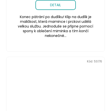
DETAIL
Konec pátrání po dudlíku! Klip na dudlík je
maličkost, která mamince i prckovi udělá
velkou službu. Jednoduše se připne pomocí
spony k oblečení miminka a tím končí
nekonečné...
Kód:
5S176