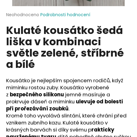
a
j
Průměrné
Neohodnoceno
Podrobnosti hodnocení
hodnocení
í
Kulaté kousátko šedá
produktu
t
je
liška v kombinaci
?
0,0
z
světle zelené, stříbrné
5
hvězdiček.
a bílé
HLEDAT
Kousátko je nejlepším spojencem rodičů, když
miminku rostou zuby. Kousátko vyrobené
z
bezpečného silikonu
jemně masíruje a
D
prokrvuje dáseň a miminku
ulevuje od bolesti
o
při prořezávání zoubků
.
p
Kromě toho vyvolává slintání, které chrání před
o
vznikem zubního kazu. Kulaté kousátko v
r
krásných barvách si díky svému p
rakticky
u
navrženému tvaru
dítě pohodlně chytne ručkou