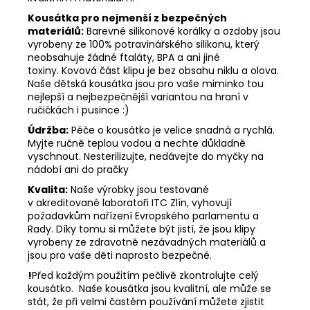
Kousátka pro nejmenší z bezpečných
materiálů:
Barevné silikonové korálky a ozdoby jsou
vyrobeny ze 100% potravinářského silikonu, který
neobsahuje žádné ftaláty, BPA a ani jiné
toxiny. Kovová část klipu je bez obsahu niklu a olova.
Naše dětská kousátka jsou pro vaše miminko tou
nejlepší a nejbezpečnější variantou na hraní v
ručičkách i pusince :)
Údržba:
Péče o kousátko je velice snadná a rychlá.
Myjte ručně teplou vodou a nechte důkladně
vyschnout. Nesterilizujte, nedávejte do myčky na
nádobí ani do pračky
Kvalita:
Naše výrobky jsou testované
v akreditované laboratoři ITC Zlín, vyhovují
požadavkům nařízení Evropského parlamentu a
Rady. Díky tomu si můžete být jistí, že jsou klipy
vyrobeny ze zdravotně nezávadných materiálů a
jsou pro vaše děti naprosto bezpečné.
!
Před každým použitím pečlivě zkontrolujte celý
kousátko. Naše kousátka jsou kvalitní, ale může se
stát, že při velmi častém používání můžete zjistit