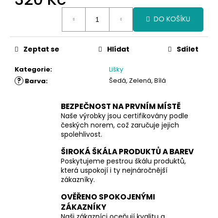
Měrná
DO KOŠÍKU
cena:
Zeptat se
Hlídat
Sdílet
Kategorie
:
Lišky
?
Šedá, Zelená, Bílá
Barva
:
BEZPEČNOST NA PRVNÍM MÍSTĚ
Naše výrobky jsou certifikovány podle
českých norem, což zaručuje jejich
spolehlivost.
ŠIROKÁ ŠKÁLA PRODUKTŮ A BAREV
Poskytujeme pestrou škálu produktů,
která uspokojí i ty nejnáročnější
zákazníky.
OVĚŘENO SPOKOJENÝMI
ZÁKAZNÍKY
Naši zákazníci oceňují kvalitu a