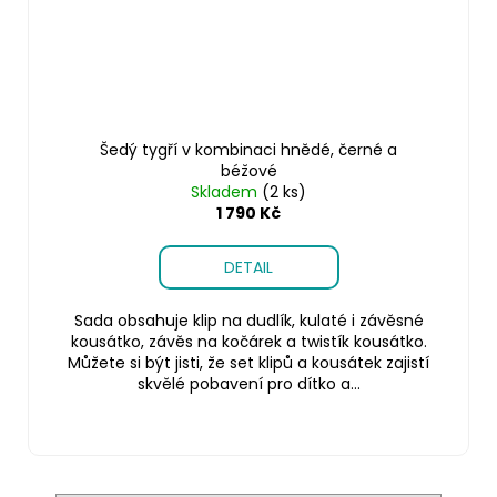
Šedý tygří v kombinaci hnědé, černé a
béžové
Skladem
(2 ks)
1 790 Kč
DETAIL
Sada obsahuje klip na dudlík, kulaté i závěsné
kousátko, závěs na kočárek a twistík kousátko.
Můžete si být jisti, že set klipů a kousátek zajistí
skvělé pobavení pro dítko a...