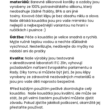
materiálů:
Barevné silikonové korálky a ozdoby jsou
vyrobeny ze 100% potravinářského silikonu, který
neobsahuje žádné ftaláty, BPA a ani jiné
toxiny. Kovová část klipu je bez obsahu niklu a olova.
Naše dětská kousátka jsou pro vaše miminko tou
nejlepší a nejbezpečnější variantou na hraní v
ručičkách i pusince :)
Údržba:
Péče o kousátko je velice snadná a rychlá.
Myjte ručně teplou vodou a nechte důkladně
vyschnout. Nesterilizujte, nedávejte do myčky na
nádobí ani do pračky
Kvalita:
Naše výrobky jsou testované
v akreditované laboratoři ITC Zlín, vyhovují
požadavkům nařízení Evropského parlamentu a
Rady. Díky tomu si můžete být jistí, že jsou klipy
vyrobeny ze zdravotně nezávadných materiálů a
jsou pro vaše děti naprosto bezpečné.
!
Před každým použitím pečlivě zkontrolujte celý
kousátko. Naše kousátka jsou kvalitní, ale může se
stát, že při velmi častém používání můžete zjistit
závadu. Pokud zjistíte jakékoli poškození, okamžitě jej
přestaňte používat.