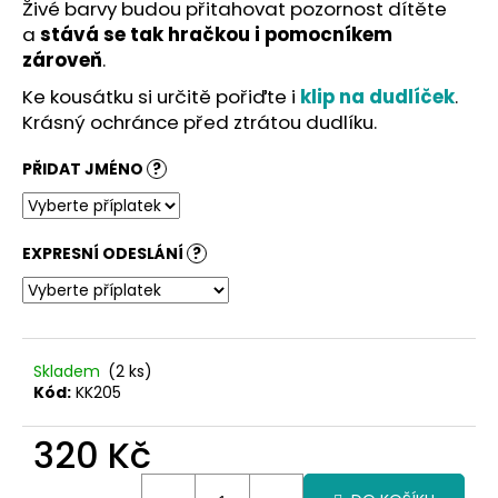
č
Živé barvy budou přitahovat pozornost dítěte
u
a
stává se tak hračkou i pomocníkem
j
zároveň
.
e
Ke kousátku si určitě pořiďte i
klip na dudlíček
.
m
Krásný ochránce před ztrátou dudlíku.
e
PŘIDAT JMÉNO
?
EXPRESNÍ ODESLÁNÍ
?
Skladem
(2 ks)
Kód:
KK205
320 Kč
Měrná