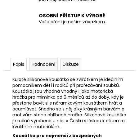
OSOBNÍ PŘÍSTUP K VÝROBĚ
Vaše přání je naším závazkem.
Popis
Hodnocení
Diskuze
Kulaté silikonové kousátko se zvířátkem je ideálním
pomocníkem dětí i rodičů při prořezávání zoubků.
K
ousátka jsou vhodná vhodný i jako motorická
hračka pro miminka od 0 měsíců až do doby, kdy je
přestane bavit si s náramkovým kousátkem hrát a
ocumlávat. Snadno se z něj díky krásným barvám a
motivům stane oblíbená hračka. Silikonové kousátko
je r
učně vyrobené u nás v Česku s láskou k dětem a
kvalitním materiálům.
Kousátka pro nejmenší z bezpečných