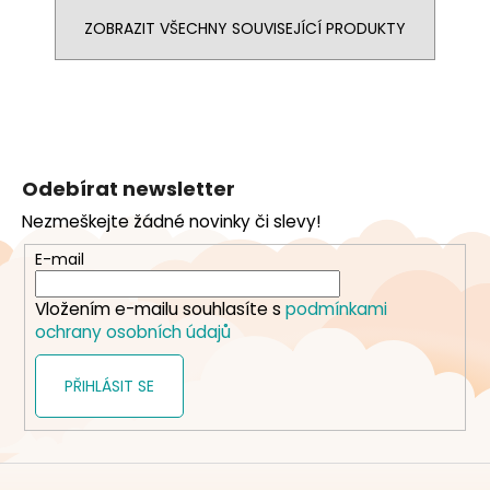
ZOBRAZIT VŠECHNY SOUVISEJÍCÍ PRODUKTY
Z
á
Odebírat newsletter
p
Nezmeškejte žádné novinky či slevy!
a
t
E-mail
í
Vložením e-mailu souhlasíte s
podmínkami
ochrany osobních údajů
PŘIHLÁSIT SE