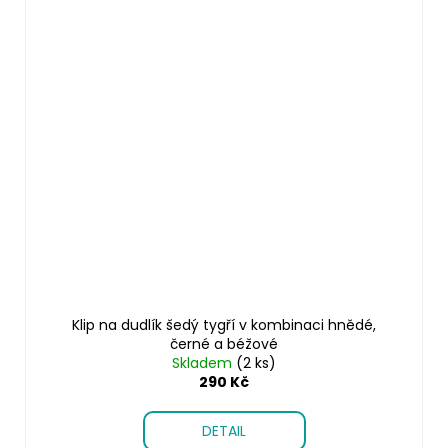
Klip na dudlík šedý tygří v kombinaci hnědé,
černé a béžové
Skladem
(2 ks)
290 Kč
DETAIL