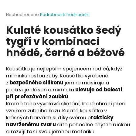
a
j
Průměrné
Neohodnoceno
Podrobnosti hodnocení
hodnocení
í
Kulaté kousátko šedý
produktu
t
je
tygří v kombinaci
?
0,0
z
hnědé, černé a béžové
5
hvězdiček.
Kousátko je nejlepším spojencem rodičů, když
HLEDAT
miminku rostou zuby. Kousátko vyrobené
z
bezpečného silikonu
jemně masíruje a
prokrvuje dáseň a miminku
ulevuje od bolesti
D
při prořezávání zoubků
.
o
Kromě toho vyvolává slintání, které chrání před
p
vznikem zubního kazu. Kulaté kousátko v
o
krásných barvách si díky svému p
rakticky
r
navrženému tvaru
dítě pohodlně chytne ručkou
u
a rozvíjí tak i svou jemnou motoriku.