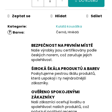
DO KOŠÍKU
cena:
Zeptat se
Hlídat
Sdílet
Kategorie
:
Kulatá kousátka
?
Černá, Hnědá
Barva
:
BEZPEČNOST NA PRVNÍM MÍSTĚ
Naše výrobky jsou certifikovány podle
českých norem, což zaručuje jejich
spolehlivost.
ŠIROKÁ ŠKÁLA PRODUKTŮ A BAREV
Poskytujeme pestrou škálu produktů,
která uspokojí i ty nejnáročnější
zákazníky.
OVĚŘENO SPOKOJENÝMI
ZÁKAZNÍKY
Naši zákazníci oceňují kvalitu a
spolehlivost našich produktů, což
potvrzují pozitivní recenze.