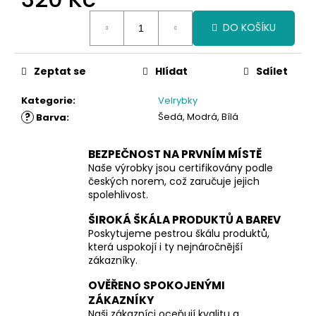
Měrná
DO KOŠÍKU
cena:
Zeptat se
Hlídat
Sdílet
Kategorie
:
Velrybky
?
Šedá, Modrá, Bílá
Barva
:
BEZPEČNOST NA PRVNÍM MÍSTĚ
Naše výrobky jsou certifikovány podle
českých norem, což zaručuje jejich
spolehlivost.
ŠIROKÁ ŠKÁLA PRODUKTŮ A BAREV
Poskytujeme pestrou škálu produktů,
která uspokojí i ty nejnáročnější
zákazníky.
OVĚŘENO SPOKOJENÝMI
ZÁKAZNÍKY
Naši zákazníci oceňují kvalitu a