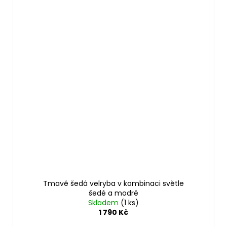
Tmavě šedá velryba v kombinaci světle
šedé a modré
Skladem
(1 ks)
1 790 Kč