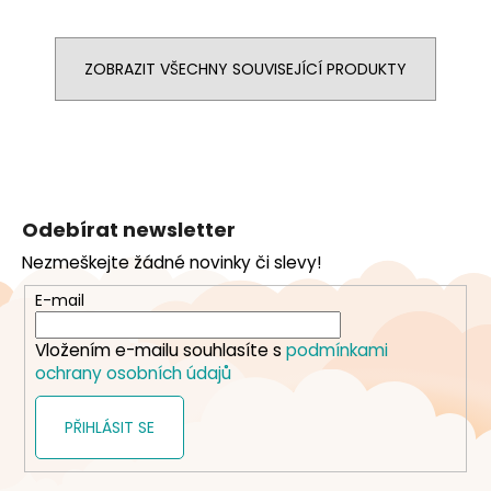
ZOBRAZIT VŠECHNY SOUVISEJÍCÍ PRODUKTY
Z
á
Odebírat newsletter
p
Nezmeškejte žádné novinky či slevy!
a
t
E-mail
í
Vložením e-mailu souhlasíte s
podmínkami
ochrany osobních údajů
PŘIHLÁSIT SE