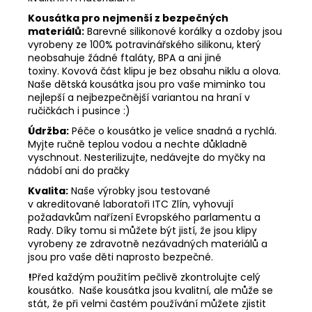
Kousátka pro nejmenší z bezpečných
materiálů:
Barevné silikonové korálky a ozdoby jsou
vyrobeny ze 100% potravinářského silikonu, který
neobsahuje žádné ftaláty, BPA a ani jiné
toxiny. Kovová část klipu je bez obsahu niklu a olova.
Naše dětská kousátka jsou pro vaše miminko tou
nejlepší a nejbezpečnější variantou na hraní v
ručičkách i pusince :)
Údržba:
Péče o kousátko je velice snadná a rychlá.
Myjte ručně teplou vodou a nechte důkladně
vyschnout. Nesterilizujte, nedávejte do myčky na
nádobí ani do pračky
Kvalita:
Naše výrobky jsou testované
v akreditované laboratoři ITC Zlín, vyhovují
požadavkům nařízení Evropského parlamentu a
Rady. Díky tomu si můžete být jistí, že jsou klipy
vyrobeny ze zdravotně nezávadných materiálů a
jsou pro vaše děti naprosto bezpečné.
!
Před každým použitím pečlivě zkontrolujte celý
kousátko. Naše kousátka jsou kvalitní, ale může se
stát, že při velmi častém používání můžete zjistit