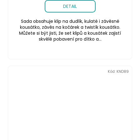
DETAIL
Sada obsahuje klip na dudlík, kulaté i závěsné
kousátko, závěs na kočárek a twistík kousátko.
Můžete si být jisti, že set klipů a kousátek zajistí
skvělé pobavení pro dítko a...
Kód:
KND89