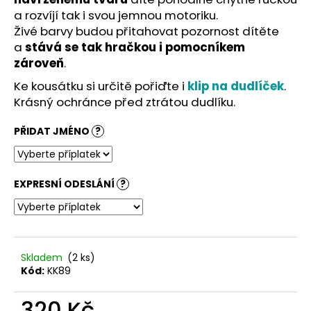
č
a rozvíjí tak i svou jemnou motoriku.
u
Živé barvy budou přitahovat pozornost dítěte
j
e
a
stává se tak hračkou i pomocníkem
m
zároveň
.
e
Ke kousátku si určitě pořiďte i
klip na dudlíček
.
Krásný ochránce před ztrátou dudlíku.
PŘIDAT JMÉNO
?
EXPRESNÍ ODESLÁNÍ
?
Skladem
(2 ks)
Kód:
KK89
320 Kč