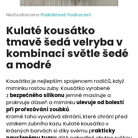
a
j
Průměrné
Neohodnoceno
Podrobnosti hodnocení
hodnocení
í
Kulaté kousátko
produktu
t
je
tmavě šedá velryba v
?
0,0
z
kombinaci světle šedé
5
hvězdiček.
a modré
HLEDAT
Kousátko je nejlepším spojencem rodičů, když
miminku rostou zuby. Kousátko vyrobené
z
bezpečného silikonu
jemně masíruje a
D
prokrvuje dáseň a miminku
ulevuje od bolesti
o
při prořezávání zoubků
.
p
Kromě toho vyvolává slintání, které chrání před
o
vznikem zubního kazu. Kulaté kousátko v
r
krásných barvách si díky svému p
rakticky
u
navrženému tvaru
dítě pohodlně chytne ručkou