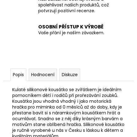
spolehlivost našich produktů, což
potvrzují pozitivní recenze.
OSOBNÍ PŘÍSTUP K VÝROBĚ
Vaše přání je naším závazkem.
Popis
Hodnocení
Diskuze
Kulaté silikonové kousátko se zvířátkem je ideálním
pomocníkem dětí i rodičů při prořezávání zoubků.
K
ousátka jsou vhodná vhodný i jako motorická
hračka pro miminka od 0 měsíců až do doby, kdy je
přestane bavit si s náramkovým kousátkem hrát a
ocumlávat. Snadno se z něj díky krásným barvám a
motivům stane oblíbená hračka. Silikonové kousátko
je r
učně vyrobené u nás v Česku s láskou k dětem a
kvalitním materiálům.