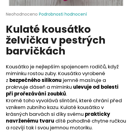
a
j
Průměrné
Neohodnoceno
Podrobnosti hodnocení
hodnocení
í
Kulaté kousátko
produktu
t
je
želvička v pestrých
?
0,0
z
barvičkách
5
hvězdiček.
Kousátko je nejlepším spojencem rodičů, když
HLEDAT
miminku rostou zuby. Kousátko vyrobené
z
bezpečného silikonu
jemně masíruje a
prokrvuje dáseň a miminku
ulevuje od bolesti
D
při prořezávání zoubků
.
o
Kromě toho vyvolává slintání, které chrání před
p
vznikem zubního kazu. Kulaté kousátko v
o
krásných barvách si díky svému
prakticky
r
navrženému tvaru
dítě pohodlně chytne ručkou
u
a rozvíjí tak i svou jemnou motoriku.