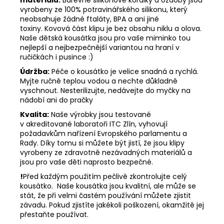
vyrobeny ze 100% potravinářského silikonu, který
neobsahuje žádné ftaláty, BPA a ani jiné
toxiny. Kovová část klipu je bez obsahu niklu a olova.
Naše dětská kousátka jsou pro vaše miminko tou
nejlepší a nejbezpečnější variantou na hraní v
ručičkách i pusince :)
Údržba:
Péče o kousátko je velice snadná a rychlá.
Myjte ručně teplou vodou a nechte důkladně
vyschnout. Nesterilizujte, nedávejte do myčky na
nádobí ani do pračky
Kvalita:
Naše výrobky jsou testované
v akreditované laboratoři ITC Zlín, vyhovují
požadavkům nařízení Evropského parlamentu a
Rady. Díky tomu si můžete být jistí, že jsou klipy
vyrobeny ze zdravotně nezávadných materiálů a
jsou pro vaše děti naprosto bezpečné.
!
Před každým použitím pečlivě zkontrolujte celý
kousátko. Naše kousátka jsou kvalitní, ale může se
stát, že při velmi častém používání můžete zjistit
závadu. Pokud zjistíte jakékoli poškození, okamžitě jej
přestaňte používat.