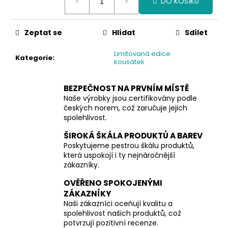
DO KOŠÍKU
cena:
Zeptat se
Hlídat
Sdílet
Limitovaná edice
Kategorie
:
kousátek
BEZPEČNOST NA PRVNÍM MÍSTĚ
Naše výrobky jsou certifikovány podle
českých norem, což zaručuje jejich
spolehlivost.
ŠIROKÁ ŠKÁLA PRODUKTŮ A BAREV
Poskytujeme pestrou škálu produktů,
která uspokojí i ty nejnáročnější
zákazníky.
OVĚŘENO SPOKOJENÝMI
ZÁKAZNÍKY
Naši zákazníci oceňují kvalitu a
spolehlivost našich produktů, což
potvrzují pozitivní recenze.