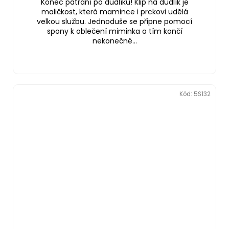
Konec pátrání po dudlíku! Klip na dudlík je
maličkost, která mamince i prckovi udělá
velkou službu. Jednoduše se připne pomocí
spony k oblečení miminka a tím končí
nekonečné...
Kód:
5S132