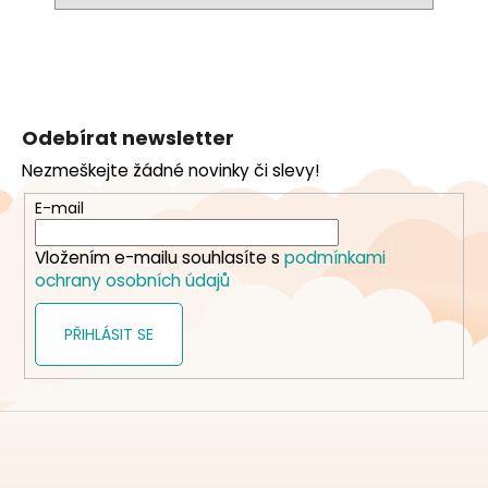
Z
á
Odebírat newsletter
p
Nezmeškejte žádné novinky či slevy!
a
t
E-mail
í
Vložením e-mailu souhlasíte s
podmínkami
ochrany osobních údajů
PŘIHLÁSIT SE