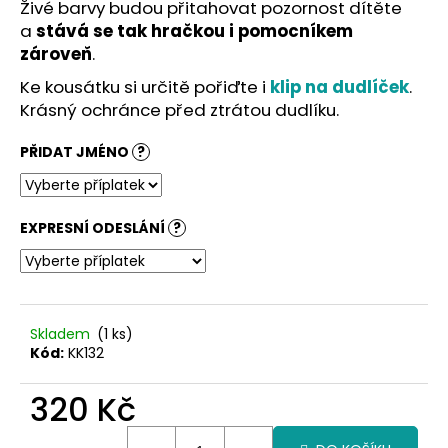
č
Živé barvy budou přitahovat pozornost dítěte
u
a
stává se tak hračkou i pomocníkem
j
zároveň
.
e
Ke kousátku si určitě pořiďte i
klip na dudlíček
.
m
Krásný ochránce před ztrátou dudlíku.
e
PŘIDAT JMÉNO
?
EXPRESNÍ ODESLÁNÍ
?
Skladem
(1 ks)
Kód:
KK132
320 Kč
Měrná