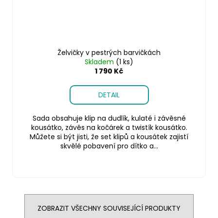
Želvičky v pestrých barvičkách
Skladem
(1 ks)
1 790 Kč
DETAIL
Sada obsahuje klip na dudlík, kulaté i závěsné
kousátko, závěs na kočárek a twistík kousátko.
Můžete si být jisti, že set klipů a kousátek zajistí
skvělé pobavení pro dítko a...
ZOBRAZIT VŠECHNY SOUVISEJÍCÍ PRODUKTY