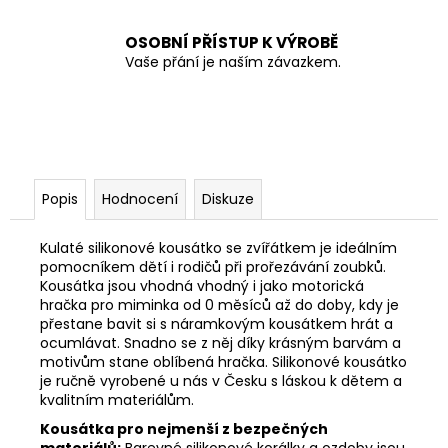
OSOBNÍ PŘÍSTUP K VÝROBĚ
Vaše přání je naším závazkem.
Popis
Hodnocení
Diskuze
Kulaté silikonové kousátko se zvířátkem je ideálním
pomocníkem dětí i rodičů při prořezávání zoubků.
K
ousátka jsou vhodná vhodný i jako motorická
hračka pro miminka od 0 měsíců až do doby, kdy je
přestane bavit si s náramkovým kousátkem hrát a
ocumlávat. Snadno se z něj díky krásným barvám a
motivům stane oblíbená hračka. Silikonové kousátko
je r
učně vyrobené u nás v Česku s láskou k dětem a
kvalitním materiálům.
Kousátka pro nejmenší z bezpečných
materiálů:
Barevné silikonové korálky a ozdoby jsou